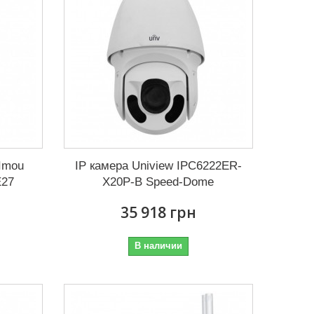
Imou
IP камера Uniview IPC6222ER-
E27
X20P-B Speed-Dome
35 918 грн
В наличии