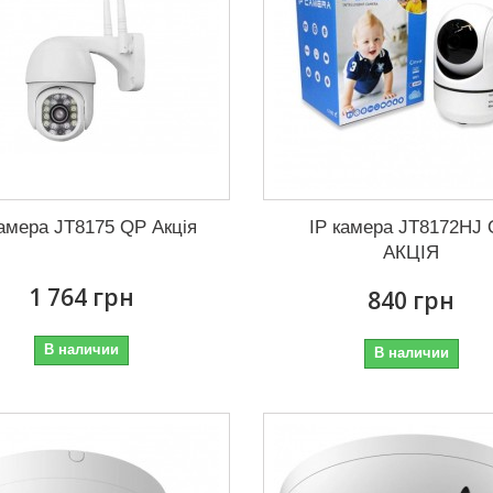
камера JT8175 QP Акція
IP камера JT8172HJ
АКЦІЯ
1 764 грн
840 грн
В наличии
В наличии