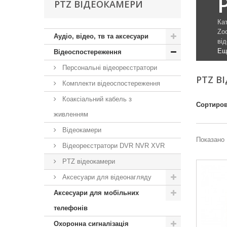
PTZ ВІДЕОКАМЕРИ
Ка
Zo
Аудіо, відео, тв та аксесуари
від
Ещ
Відеоспостереження
Персональні відеореєстратори
PTZ В
Комплекти відеоспостереження
Коаксіальний кабель з
Сортиров
живленням
Відеокамери
Показано 
Відеореєстратори DVR NVR XVR
PTZ відеокамери
Аксесуари для відеонагляду
Аксесуари для мобільних
телефонів
Охоронна сигналізація