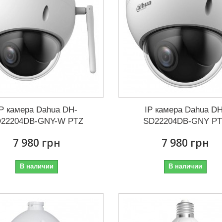
IP камера Dahua DH-
IP камера Dahua DH
22204DB-GNY-W PTZ
SD22204DB-GNY P
7 980 грн
7 980 грн
В наличии
В наличии