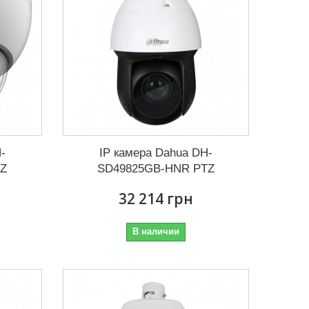
-
IP камера Dahua DH-
TZ
SD49825GB-HNR PTZ
32 214 грн
В наличии