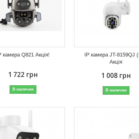
P камера Q821 Акція!
IP камера JT-8159QJ (
Акція
1 722 грн
1 008 грн
В наличии
В наличии