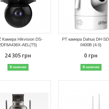
 Камера Hikvision DS-
PT камера Dahua DH-SD
2DF6A436X-AEL(T5)
0400B (4.0)
24 305 грн
0 грн
В наличии
В наличии