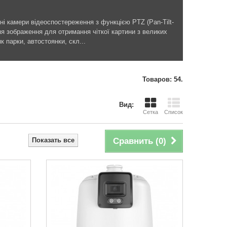
ні камери відеоспостереження з функцією PTZ (Pan-Tilt-
 зображення для отримання чіткої картини з великих
к парки, автостоянки, скл...
Товаров: 54.
Вид:
Сетка
Список
Показать все
Сравнить (
0
)