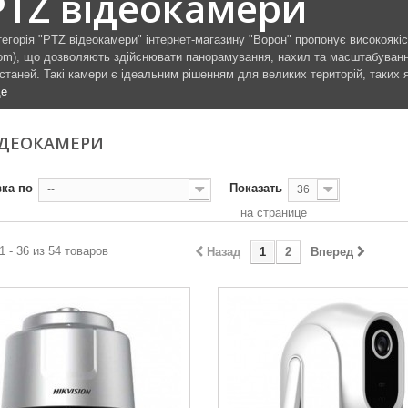
PTZ відеокамери
тегорія "PTZ відеокамери" інтернет-магазину "Ворон" пропонує високоякіс
om), що дозволяють здійснювати панорамування, нахил та масштабування
станей. Такі камери є ідеальним рішенням для великих територій, таких я
е
ІДЕОКАМЕРИ
ка по
Показать
--
36
на странице
1 - 36 из 54 товаров
Назад
1
2
Вперед