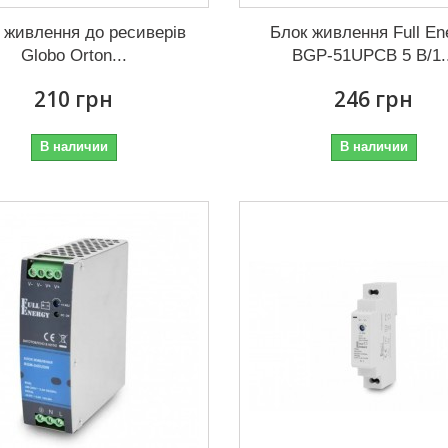
 живлення до ресиверів
Блок живлення Full En
Globo Orton...
BGP-51UPCB 5 В/1..
210 грн
246 грн
В наличии
В наличии