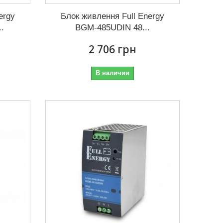
ergy
Блок живлення Full Energy
.
BGM-485UDIN 48...
2 706 грн
В наличии