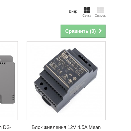
Вид:
Сетка
Список
Сравнить (
0
)
n DS-
Блок живлення 12V 4.5A Mean