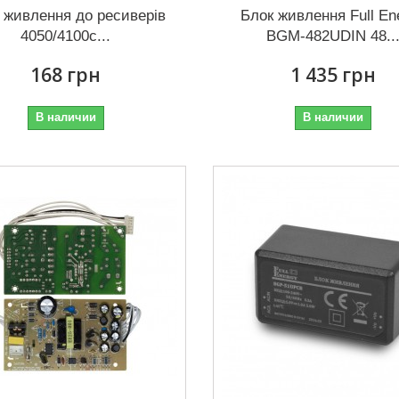
 живлення до ресиверів
Блок живлення Full En
4050/4100c...
BGM-482UDIN 48..
168 грн
1 435 грн
В наличии
В наличии