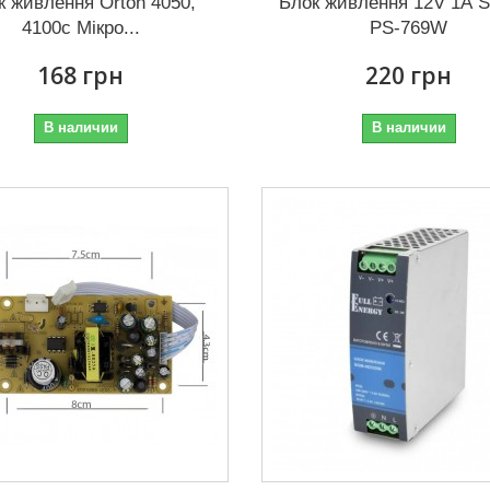
к живлення Orton 4050,
Блок живлення 12V 1А 
4100c Мікро...
PS-769W
168 грн
220 грн
В наличии
В наличии