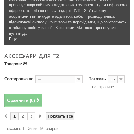
пропонує широкий вибір додаткових компонентів для цифрового
ефірного телебачення в стандарті DVB-T2. У нашому
асортименті ви знайдете адаптери, кабелі, розподільники,
підсилювачі сигналу, конектори та перехідники, що забезпечать
стабільну роботу вашої ТВ-системи. Ми також пропонуємо
пульти д...
Еще
АКСЕСУАРИ ДЛЯ Т2
Товаров: 89.
Сортировка по
Показать
--
36
на странице
Сравнить (
0
)
1
2
3
Показать все
Показано 1 - 36 из 89 товаров