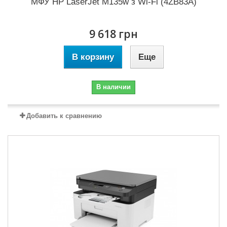
МФУ HP LaserJet M135w з Wi-Fi (4ZB83A)
9 618 грн
В корзину
Еще
В наличии
Добавить к сравнению