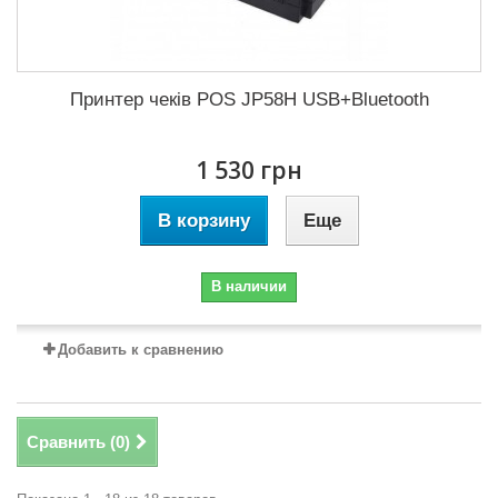
Принтер чеків POS JP58H USB+Bluetooth
1 530 грн
В корзину
Еще
В наличии
Добавить к сравнению
Сравнить (
0
)