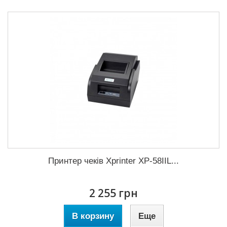
Принтер чеків Xprinter XP-58IIL...
2 255 грн
В корзину
Еще