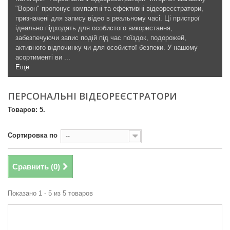
"Ворон" пропонує компактні та ефективні відеореєстратори,
призначені для запису відео в реальному часі. Ці пристрої
ідеально підходять для особистого використання,
забезпечуючи запис подій під час поїздок, подорожей,
активного відпочинку чи для особистої безпеки. У нашому
асортименті ви ...
Еще
ПЕРСОНАЛЬНІ ВІДЕОРЕЄСТРАТОРИ
Товаров: 5.
Сортировка по
--
Сравнить (
0
)
Показано 1 - 5 из 5 товаров