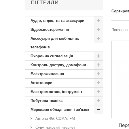
ПІГТЕЙЛИ
Сортиров
Аудіо, відео, тв та аксесуари
Відеоспостереження
Показано 
Аксесуари для мобільних
телефонів
Охоронна сигналізація
Контроль доступу, домофони
Електроживлення
Автотовари
Електромонтаж, інструмент
Побутова техніка
Мережеве обладнання і зв'язок
Антени 4G, CDMA, FM
Пере
Супутниковий інтернет