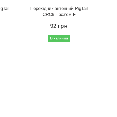
gTail
Перехідник антенний PigTail
CRC9 - роз'єм F
92 грн
В наличии