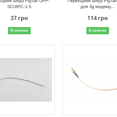
ідник шнур PigTail OFP-
Перехідник шнур PigTail
SC/APC-1.5
для 3g модему...
37 грн
114 грн
В наличии
В наличии