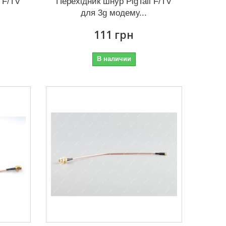
 F/TV
Перехідник шнур PigTail F/TV
для 3g модему...
111 грн
В наличии