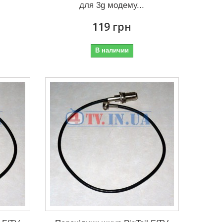
для 3g модему...
119 грн
В наличии