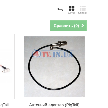
Вид:
Сетка
Список
Сравнить (
0
)
gTail
Антенний адаптер (PigTail)