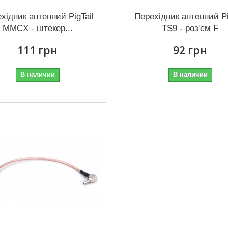
хідник антенний PigTail
Перехідник антенний Pi
MMCX - штекер...
TS9 - роз'єм F
111 грн
92 грн
В наличии
В наличии