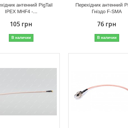
хідник антенний PigTail
Перехідник антенний Pi
IPEX MHF4 -...
Гніздо F-SMA
105 грн
76 грн
В наличии
В наличии