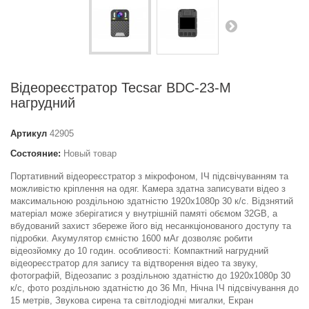
Відеореєстратор Tecsar BDC-23-M
нагрудний
Артикул
42905
Состояние:
Новый товар
Портативний відеореєстратор з мікрофоном, ІЧ підсвічуванням та
можливістю кріплення на одяг. Камера здатна записувати відео з
максимальною роздільною здатністю 1920x1080p 30 к/с. Відзнятий
матеріал може зберігатися у внутрішній памяті обємом 32GB, а
вбудований захист збереже його від несанкціонованого доступу та
підробки. Акумулятор ємністю 1600 мАг дозволяє робити
відеозйомку до 10 годин. особливості: Компактний нагрудний
відеореєстратор для запису та відтворення відео та звуку,
фотографій, Відеозапис з роздільною здатністю до 1920x1080p 30
к/с, фото роздільною здатністю до 36 Мп, Нічна ІЧ підсвічування до
15 метрів, Звукова сирена та світлодіодні мигалки, Екран