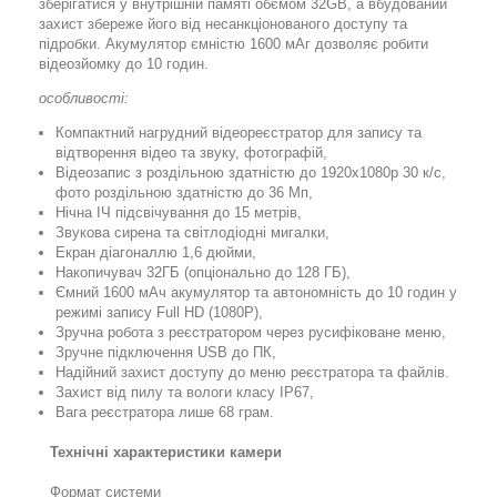
зберігатися у внутрішній памяті обємом 32GB, а вбудований
захист збереже його від несанкціонованого доступу та
підробки. Акумулятор ємністю 1600 мАг дозволяє робити
відеозйомку до 10 годин.
особливості:
Компактний нагрудний відеореєстратор для запису та
відтворення відео та звуку, фотографій,
Відеозапис з роздільною здатністю до 1920x1080p 30 к/с,
фото роздільною здатністю до 36 Мп,
Нічна ІЧ підсвічування до 15 метрів,
Звукова сирена та світлодіодні мигалки,
Екран діагоналлю 1,6 дюйми,
Накопичувач 32ГБ (опціонально до 128 ГБ),
Ємний 1600 мАч акумулятор та автономність до 10 годин у
режимі запису Full HD (1080P),
Зручна робота з реєстратором через русифіковане меню,
Зручне підключення USB до ПК,
Надійний захист доступу до меню реєстратора та файлів.
Захист від пилу та вологи класу IP67,
Вага реєстратора лише 68 грам.
Технічні характеристики камери
Формат системи