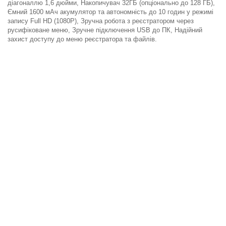
діагоналлю 1,6 дюйми, Накопичувач 32ГБ (опціонально до 128 ГБ),
Ємний 1600 мАч акумулятор та автономність до 10 годин у режимі
запису Full HD (1080P), Зручна робота з реєстратором через
русифіковане меню, Зручне підключення USB до ПК, Надійний
захист доступу до меню реєстратора та файлів.