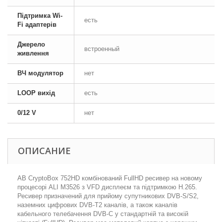
Підтримка Wi-
есть
Fi адаптерів
Джерело
встроенный
живлення
ВЧ модулятор
нет
LOOP вихід
есть
0/12 V
нет
ОПИСАНИЕ
AB CryptoBox 752HD комбінований FullHD ресивер на новому
процесорі ALI M3526 з VFD дисплеєм та підтримкою H.265.
Ресивер призначений для прийому супутникових DVB-S/S2,
наземних цифрових DVB-T2 каналів, а також каналів
кабельного телебачення DVB-C у стандартній та високій