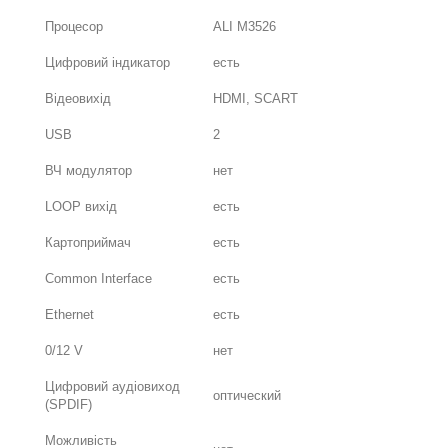
Процесор
ALI M3526
Цифровий індикатор
есть
Відеовихід
HDMI, SCART
USB
2
ВЧ модулятор
нет
LOOP вихід
есть
Картоприймач
есть
Common Interface
есть
Ethernet
есть
0/12 V
нет
Цифровий аудіовиход
оптический
(SPDIF)
Можливість