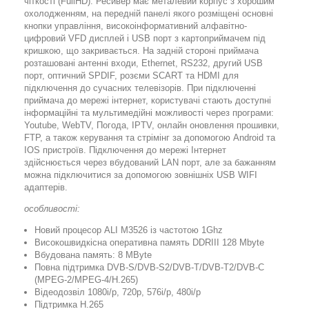
чіткості (FullHD). Ресивер має металевий корпус з хорошим
охолодженням, на передній панелі якого розміщені основні
кнопки управління, високоінформативний алфавітно-
цифровий VFD дисплей і USB порт з картоприймачем під
кришкою, що закривається. На задній стороні приймача
розташовані антенні входи, Ethernet, RS232, другий USB
порт, оптичний SPDIF, розєми SCART та HDMI для
підключення до сучасних телевізорів. При підключенні
приймача до мережі інтернет, користувачі стають доступні
інформаційні та мультимедійні можливості через програми:
Youtube, WebTV, Погода, IPTV, онлайн оновлення прошивки,
FTP, а також керування та стрімінг за допомогою Android та
IOS пристроїв. Підключення до мережі Інтернет
здійснюється через вбудований LAN порт, але за бажанням
можна підключитися за допомогою зовнішніх USB WIFI
адаптерів.
особливості:
Новий процесор ALI M3526 із частотою 1Ghz
Високошвидкісна оперативна память DDRIII 128 Mbyte
Вбудована память: 8 MByte
Повна підтримка DVB-S/DVB-S2/DVB-T/DVB-T2/DVB-C
(MPEG-2/MPEG-4/H.265)
Відеодозвіл 1080i/p, 720p, 576i/p, 480i/p
Підтримка H.265