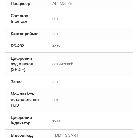
Процесор
ALI M3526
Common
есть
Interface
Картоприймач
есть
RS-232
есть
Цифровий
аудіовиход
оптический
(SPDIF)
Запис
есть
Можливість
встановлення
нет
HDD
Цифровий
есть
індикатор
Відеовихід
HDMI, SCART