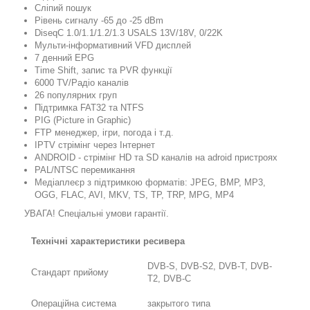
Сліпий пошук
Рівень сигналу -65 до -25 dBm
DiseqC 1.0/1.1/1.2/1.3 USALS 13V/18V, 0/22K
Мульти-інформативний VFD дисплей
7 денний EPG
Time Shift, запис та PVR функції
6000 TV/Радіо каналів
26 популярних груп
Підтримка FAT32 та NTFS
PIG (Picture in Graphic)
FTP менеджер, ігри, погода і т.д.
IPTV стрімінг через Інтернет
ANDROID - стрімінг HD та SD каналів на adroid пристроях
PAL/NTSC перемикання
Медіаплеєр з підтримкою форматів: JPEG, BMP, MP3,
OGG, FLAC, AVI, MKV, TS, TP, TRP, MPG, MP4
УВАГА! Спеціальні умови гарантії.
Технічні характеристики ресивера
DVB-S, DVB-S2, DVB-T, DVB-
Стандарт прийому
T2, DVB-C
Операційна система
закрытого типа