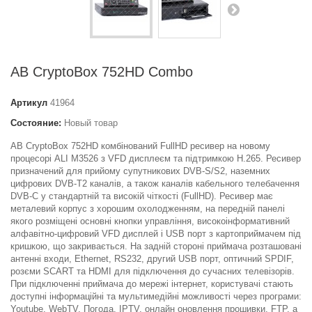
AB CryptoBox 752HD Combo
Артикул
41964
Состояние:
Новый товар
AB CryptoBox 752HD комбінований FullHD ресивер на новому
процесорі ALI M3526 з VFD дисплеєм та підтримкою H.265. Ресивер
призначений для прийому супутникових DVB-S/S2, наземних
цифрових DVB-T2 каналів, а також каналів кабельного телебачення
DVB-C у стандартній та високій чіткості (FullHD). Ресивер має
металевий корпус з хорошим охолодженням, на передній панелі
якого розміщені основні кнопки управління, високоінформативний
алфавітно-цифровий VFD дисплей і USB порт з картоприймачем під
кришкою, що закривається. На задній стороні приймача розташовані
антенні входи, Ethernet, RS232, другий USB порт, оптичний SPDIF,
розєми SCART та HDMI для підключення до сучасних телевізорів.
При підключенні приймача до мережі інтернет, користувачі стають
доступні інформаційні та мультимедійні можливості через програми:
Youtube, WebTV, Погода, IPTV, онлайн оновлення прошивки, FTP, а