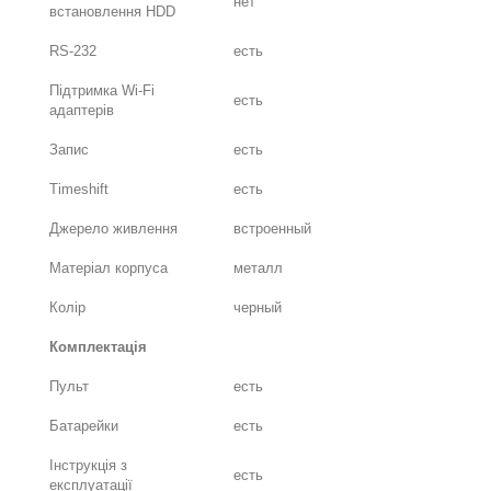
нет
встановлення HDD
RS-232
есть
Підтримка Wi-Fi
есть
адаптерів
Запис
есть
Timeshift
есть
Джерело живлення
встроенный
Матеріал корпуса
металл
Колір
черный
Комплектація
Пульт
есть
Батарейки
есть
Інструкція з
есть
експлуатації