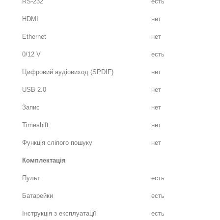
RS-232
есть
HDMI
нет
Ethernet
нет
0/12 V
есть
Цифровий аудіовиход (SPDIF)
нет
USB 2.0
нет
Запис
нет
Timeshift
нет
Функція сліпого пошуку
нет
Комплектація
Пульт
есть
Батарейки
есть
Інструкція з експлуатації
есть