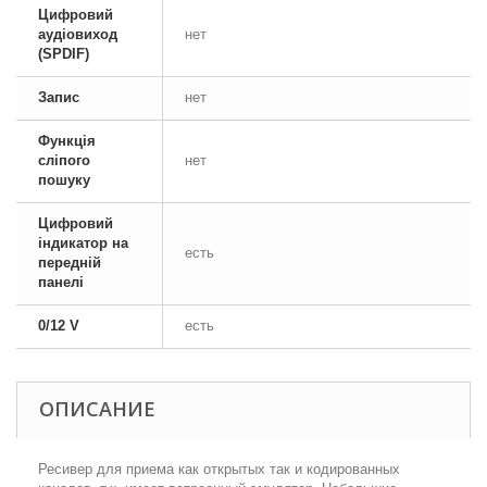
Цифровий
аудіовиход
нет
(SPDIF)
Запис
нет
Функція
сліпого
нет
пошуку
Цифровий
індикатор на
есть
передній
панелі
0/12 V
есть
ОПИСАНИЕ
Ресивер для приема как открытых так и кодированных