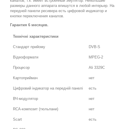
каналов, т.к. имеет встроенный эмулятор. Небольшие
размеры данного аппарата впишутся в любой интерьер. На
передней панели ресивера
есть цифровой индикатор и
кнопки переключения каналов.
Гарантия 6 месяцев.
Технічні характеристики
Стандарт прийому
DVB-S
Відеоформати
MPEG-2
Процесор
Ali 3329C
Картоприймач
нет
Цифровий індикатор на передній панелі
есть
ВЧ-модулятор
нет
RCA-композит (тюльпани)
нет
Scart
есть