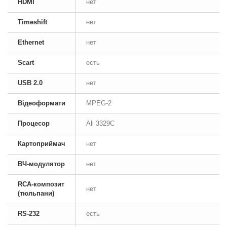
HDMI
нет
Timeshift
нет
Ethernet
нет
Scart
есть
USB 2.0
нет
Відеоформати
MPEG-2
Процесор
Ali 3329C
Картоприймач
нет
ВЧ-модулятор
нет
RCA-композит
нет
(тюльпани)
RS-232
есть