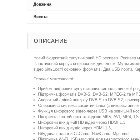
Довжина
Висота
ОПИСАНИЕ
Новий бюджетний супутниковий HD ресивер. Ресивер ма
Пластиковий корпус із виносним дисплеєм. Мультимеді
відео більшості основних форматів. Два USB порти. 
Основні можливості:
Прийом цифрових супутникових сигналів високої розді
Підтримка форматів DVB-S, DVB-S2, MPEG-2 та MP
Апаратний сліпий пошук у DVB-S та DVB-S2, прискоре
Операційна система закритий Linux (з використанням
Функція цифрового відео через USB на зовнішній но
Підтримка контейнерів та кодеків MKV, AVI, MP4, TS т
Цифровий вихід Full HD відео через HDMI 1.3,
Цифровий вихід аудіо через HDMI 1.3,
Вбудовані плагіни CcCamd, NewCamd, Mgcamd,
Підтримка Wi-Fi USB модулів для бездротового зєдн