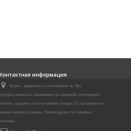
Контактная информация
Ворон - цифровое и спутниковое тв, Мы
профессионально занимаемся установкой спутниковых
антенн, продаем и обслуживаем тюнеры Т2, прошиваем и
ремонтируем ресиверы. Ремонтируем спутниковые
антенны.