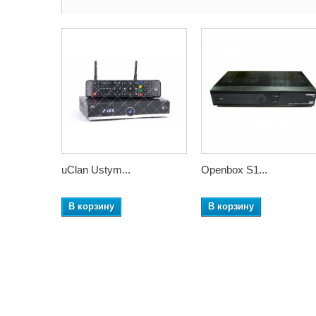
uClan Ustym...
Openbox S1...
В корзину
В корзину