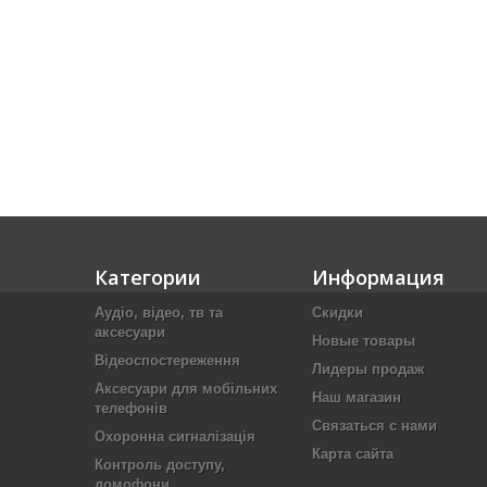
Категории
Информация
Аудіо, відео, тв та
Скидки
аксесуари
Новые товары
Відеоспостереження
Лидеры продаж
Аксесуари для мобільних
Наш магазин
телефонів
Связаться с нами
Охоронна сигналізація
Карта сайта
Контроль доступу,
домофони