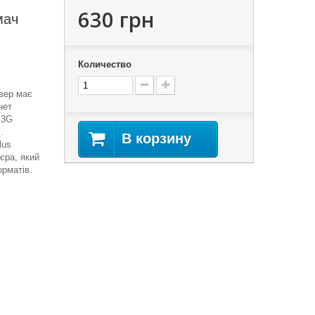
630 грн
мач
Количество
вер має
нет
 3G
.
В корзину
lus
єра, який
орматів.