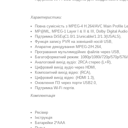
Характеристики:
Повна сумісність з MPEG-4 H.264/AVC Main Profile Le
MP@ML, MPEG-1 Layer I & II & III, Dolby Digital Audio
Підтримка DiSEqC1.0/1.1/unicable/1.2/1.3(USALS),
Функція запису PVR на зовнішній носій USB,
Апаратне декодування MPEG-2/H.264,
Програвання мультимедійних файлів через USB,
Багатоформатний режим: 1080p/1080i/720p/570p/576i/
Аналоговий вихід аудіо: 2RCA стерео (L+R),
Цифровий вихід аудіо через HDMI,
Композитний вихід відео: (RCA),
Цифровий вихід відео: (HDMI 1.3),
Оновлення ПЗ через порти USB2.0,
Підтримка Wi-Fi портів.
Комплектація
Ресівер
Інструкція
Батарейки 2*ААА
Пульт