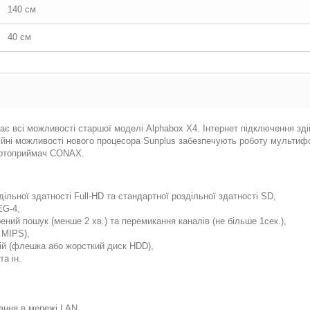
140 см
40 см
є всі можливості старшої моделі Alphabox X4. Інтернет підключення зді
йні можливості нового процесора Sunplus забезпечують роботу мультифо
Картоприймач CONAX.
льної здатності Full-HD та стандартної роздільної здатності SD,
EG-4,
ний пошук (менше 2 хв.) та перемикання каналів (не більше 1сек.),
 MIPS),
сій (флешка або жорсткий диск HDD),
а ін.
ання в мережі LAN,