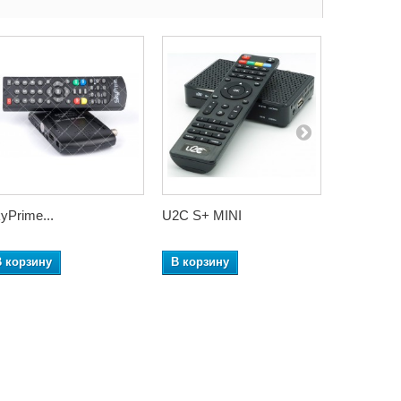
yPrime...
U2C S+ MINI
uClan Ust
В корзину
В корзину
В корзин