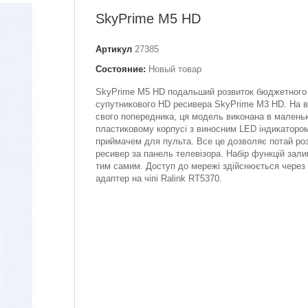
SkyPrime M5 HD
Артикул
27385
Состояние:
Новый товар
SkyPrime M5 HD подальший розвиток бюджетного
супутникового HD ресивера SkyPrime M3 HD. На ві
свого попередника, ця модель виконана в малень
пластиковому корпусі з виносним LED індикатором
приймачем для пульта. Все це дозволяє потай ро
ресивер за панель телевізора. Набір функцій зал
тим самим. Доступ до мережі здійснюється через
адаптер на чіпі Ralink RT5370.