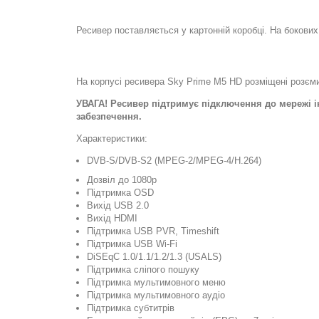
Ресивер поставляється у картонній коробці. На бокових
На корпусі ресивера Sky Prime M5 HD розміщені розєми
УВАГА! Ресивер підтримує підключення до мережі і
забезпечення.
Характеристики:
DVB-S/DVB-S2 (MPEG-2/MPEG-4/H.264)
Дозвіл до 1080р
Підтримка OSD
Вихід USB 2.0
Вихід HDMI
Підтримка USB PVR, Timeshift
Підтримка USB Wi-Fi
DiSEqC 1.0/1.1/1.2/1.3 (USALS)
Підтримка сліпого пошуку
Підтримка мультимовного меню
Підтримка мультимовного аудіо
Підтримка субтитрів