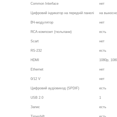
Common Interface
нет
Цифровий індикатор на передній панелі
на выносн
ВЧ-модулятор
нет
RCA-композит (тюльпани)
есть
Scart
нет
RS-232
есть
HDMI
1080p, 1080
Ethernet
нет
0/12 V
нет
Цифровий аудіовиход (SPDIF)
есть
USB 2.0
1
Запис
есть
Timeshift
есть