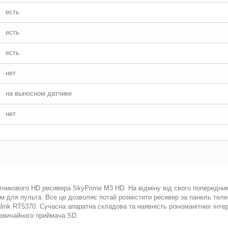
есть
есть
есть
нет
на выносном датчике
нет
никового HD ресивера SkyPrime M3 HD. На відміну від свого попередни
ем для пульта. Все це дозволяє потай розмістити ресивер за панель тел
link RT5370. Сучасна апаратна складова та наявність різноманітних інте
 звичайного приймача SD.