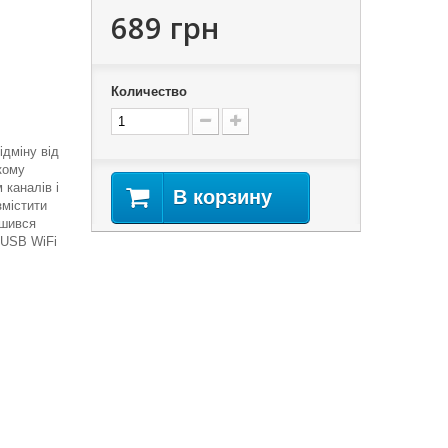
689 грн
Количество
дміну від
кому
 каналів і
В корзину
змістити
ишився
 USB WiFi