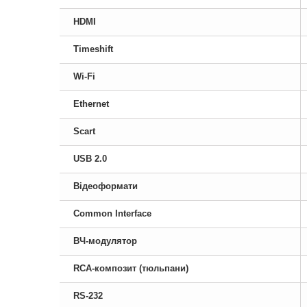
HDMI
Timeshift
Wi-Fi
Ethernet
Scart
USB 2.0
Відеоформати
Common Interface
ВЧ-модулятор
RCA-композит (тюльпани)
RS-232