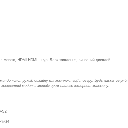
ькою мовою, HDMI-HDMI шнур, Блок живлення, виносний дисплей.
мін до конструкції, дизайну та комплектації товару. Будь ласка, звіря
ю конкретної моделі з менеджером нашого інтернет-магазину.
B-S2
PEG4