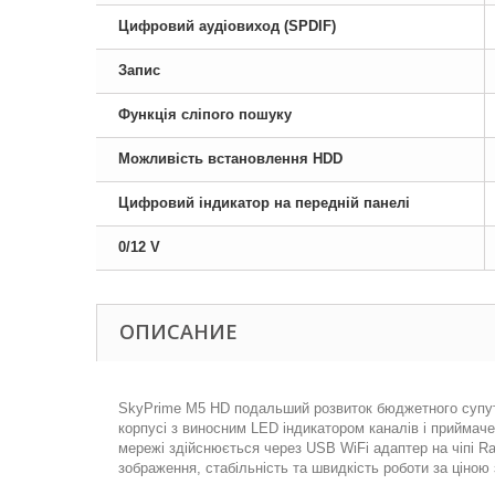
Цифровий аудіовиход (SPDIF)
Запис
Функція сліпого пошуку
Можливість встановлення HDD
Цифровий індикатор на передній панелі
0/12 V
ОПИСАНИЕ
SkyPrime M5 HD подальший розвиток бюджетного супут
корпусі з виносним LED індикатором каналів і приймач
мережі здійснюється через USB WiFi адаптер на чіпі Ra
зображення, стабільність та швидкість роботи за ціною