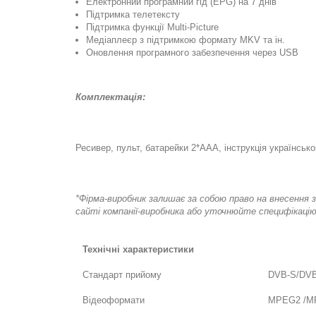
Електронний програмний гід (EPG) на 7 днів
Підтримка телетексту
Підтримка функції Multi-Picture
Медіаплеєр з підтримкою формату MKV та ін.
Оновлення програмного забезпечення через USB
Комплектація:
Ресивер, пульт, батарейки 2*AAA, інструкція українс
*Фірма-виробник залишає за собою право на внесення з
сайті компанії-виробника або уточнюйте специфікаці
Технічні характеристики
Стандарт прийому
DVB-S/DV
Відеоформати
MPEG2 /M