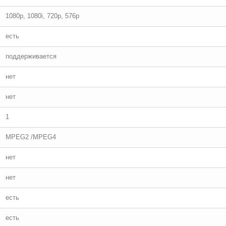
1080p, 1080i, 720p, 576p
есть
поддерживается
нет
нет
1
MPEG2 /MPEG4
нет
нет
есть
есть