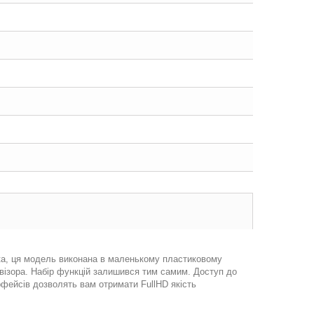
ка, ця модель виконана в маленькому пластиковому
евізора. Набір функцій залишився тим самим. Доступ до
рфейсів дозволять вам отримати FullHD якість