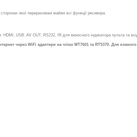
 сторонах якої перераховані майже всі функції ресивера.
: HDMI, USB, AV OUT, RS232, IR для виносного індикатора пульта та вх
нтернет через WiFi адаптери на чіпах MT7601 та RT5370. Для кожно