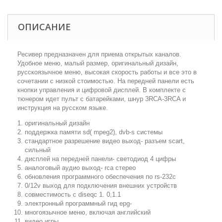
ОПИСАНИЕ
Ресивер предназначен для приема открытых каналов.
Удобное меню, малый размер, оригинальный дизайн,
русскоязычное меню, высокая скорость работы и все это в
сочетании с низкой стоимостью. На передней панели есть
кнопки управления и цифровой дисплей
. В комплекте с
тюнером идет пульт с батарейками, шнур 3RCA-3RCA и
инструкция на русском языке.
оригинальный дизайн
поддержка памяти sd( mpeg2), dvb-s системы
стандартное разрешение видео выход- разъем scart,
сильный
дисплей на передней панели- светодиод 4 цифры
аналоговый аудио выход- rca стерео
обновления программного обеспечения по rs-232c
0/12v выход для подключения внешних устройств
совместимость с diseqc 1. 0,1.1
электронный программный гид epg-
многоязычное меню, включая английский
видео игры