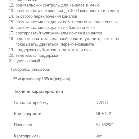
родительский контроль для каналов и меню
возможность сохранения до 4000 каналов( тв и радио)
быстрого переключения каналов
возможностью создания собственных каналов списки
возможностью создания любимый списки
сортировать/группы/каналы поиска вариантов
редактировать канала особенности- удалить, замок, не
показывать, двигаться, переименовывать
поддержка субтитров- телетекста и dvb
телетекста поддержка
цвет- черный
Габариты ресивера:
135мм(грубина)*195мм(ширина)
Технічні характеристики
Стандарт прийому
DVB-S
Відеоформати
MPEG-2
Процесор
Ali 3329C
Картоприймач
нет