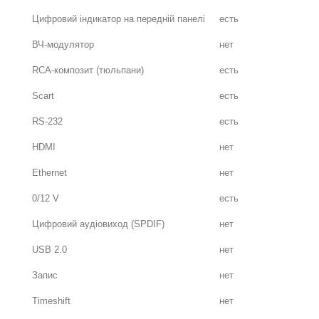
Цифровий індикатор на передній панелі
есть
ВЧ-модулятор
нет
RCA-композит (тюльпани)
есть
Scart
есть
RS-232
есть
HDMI
нет
Ethernet
нет
0/12 V
есть
Цифровий аудіовиход (SPDIF)
нет
USB 2.0
нет
Запис
нет
Timeshift
нет