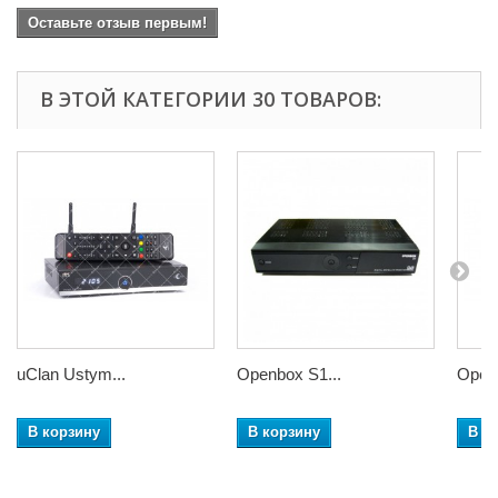
Оставьте отзыв первым!
В ЭТОЙ КАТЕГОРИИ 30 ТОВАРОВ:
uClan Ustym...
Openbox S1...
Openb
В корзину
В корзину
В к