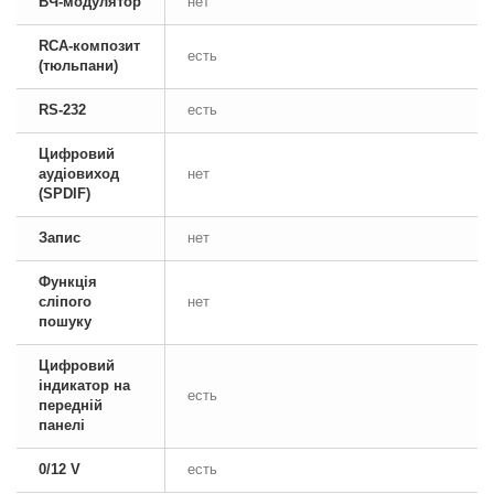
ВЧ-модулятор
нет
RCA-композит
есть
(тюльпани)
RS-232
есть
Цифровий
аудіовиход
нет
(SPDIF)
Запис
нет
Функція
сліпого
нет
пошуку
Цифровий
індикатор на
есть
передній
панелі
0/12 V
есть