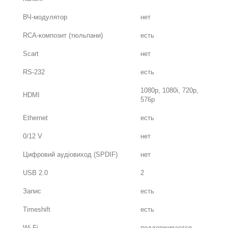
ВЧ-модулятор
нет
RCA-композит (тюльпани)
есть
Scart
нет
RS-232
есть
1080p, 1080i, 720p,
HDMI
576p
Ethernet
есть
0/12 V
нет
Цифровий аудіовиход (SPDIF)
нет
USB 2.0
2
Запис
есть
Timeshift
есть
Wi-Fi
поддерживается