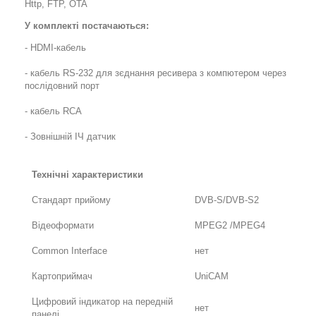
Http, FTP, OTA
У комплекті постачаються:
- HDMI-кабель
- кабель RS-232 для зєднання ресивера з компютером через
послідовний порт
- кабель RCA
- Зовнішній ІЧ датчик
Технічні характеристики
Стандарт прийому
DVB-S/DVB-S2
Відеоформати
MPEG2 /MPEG4
Common Interface
нет
Картоприймач
UniCAM
Цифровий індикатор на передній
нет
панелі