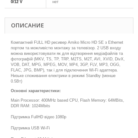
0/12 V
нет
ОПИСАНИЕ
Компактний FULL HD ресивер Amiko Micro HD SE з Ethernet
портом та можливістю монтажу за телевізор. 2 USB входу
можна використовувати як для відтворення медіафайлів та
фотографій (MKV, TS, TP, TRP, M2TS, M2T, AVI, XVID, DivX,
VOB, DAT, MPG, MPEG, MOV, MP4, 3GP, FLV, MP3, OGG,
FLAC, JPG, BMP), так і для підключення Wi-Fi адаптера.
Низьке споживання електрики в режимі Standby (менше
0.5Вт)
Основні характеристики:
Main Processor: 400MHz based CPU, Flash Memory: 64MBits,
DDR RAM: 1024Mbits
Підтримка FullHD відео 1080p
Підтримка USB Wi-Fi