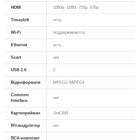
HDMI
1080p, 1080i, 720p, 576p
Timeshift
есть
Wi-Fi
поддерживается
Ethernet
есть
Scart
нет
USB 2.0
2
Відеоформати
MPEG2 /MPEG4
Common
нет
Interface
Картоприймач
UniCAM
ВЧ-модулятор
нет
RCA-композит