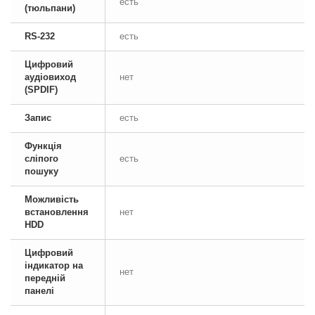
есть
(тюльпани)
RS-232
есть
Цифровий
аудіовиход
нет
(SPDIF)
Запис
есть
Функція
сліпого
есть
пошуку
Можливість
встановлення
нет
HDD
Цифровий
індикатор на
нет
передній
панелі