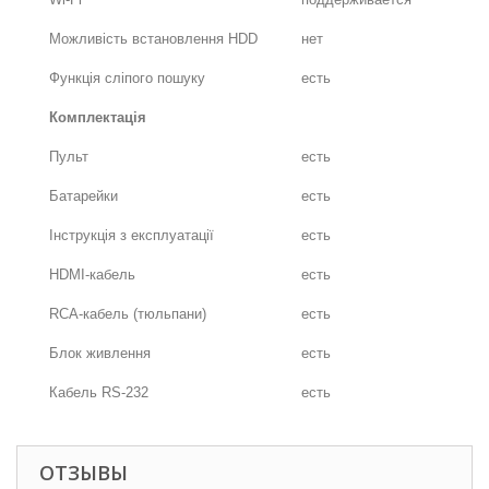
Можливість встановлення HDD
нет
Функція сліпого пошуку
есть
Комплектація
Пульт
есть
Батарейки
есть
Інструкція з експлуатації
есть
HDMI-кабель
есть
RCA-кабель (тюльпани)
есть
Блок живлення
есть
Кабель RS-232
есть
ОТЗЫВЫ