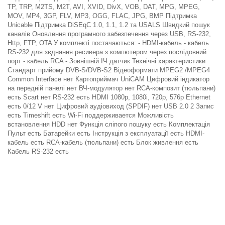
TP, TRP, M2TS, M2T, AVI, XVID, DivX, VOB, DAT, MPG, MPEG,
MOV, MP4, 3GP, FLV, MP3, OGG, FLAC, JPG, BMP Підтримка
Unicable Підтримка DiSEqC 1.0, 1.1, 1.2 та USALS Швидкий пошук
каналів Оновлення програмного забезпечення через USB, RS-232,
Http, FTP, OTA У комплекті постачаються: - HDMI-кабель - кабель
RS-232 для зєднання ресивера з компютером через послідовний
порт - кабель RCA - Зовнішній ІЧ датчик Технічні характеристики
Стандарт прийому DVB-S/DVB-S2 Відеоформати MPEG2 /MPEG4
Common Interface нет Картоприймач UniCAM Цифровий індикатор
на передній панелі нет ВЧ-модулятор нет RCA-композит (тюльпани)
есть Scart нет RS-232 есть HDMI 1080p, 1080i, 720p, 576p Ethernet
есть 0/12 V нет Цифровий аудіовиход (SPDIF) нет USB 2.0 2 Запис
есть Timeshift есть Wi-Fi поддерживается Можливість
встановлення HDD нет Функція сліпого пошуку есть Комплектація
Пульт есть Батарейки есть Інструкція з експлуатації есть HDMI-
кабель есть RCA-кабель (тюльпани) есть Блок живлення есть
Кабель RS-232 есть