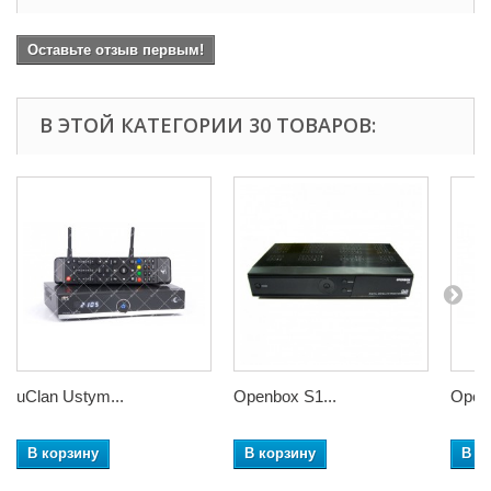
Оставьте отзыв первым!
В ЭТОЙ КАТЕГОРИИ 30 ТОВАРОВ:
uClan Ustym...
Openbox S1...
Openb
В корзину
В корзину
В к