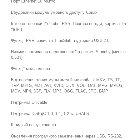
Порт Ethernet 10 Мбіт/с
Вбудований модуль умовного доступу Conax
Інтернет сервіси (Youtube, RSS, Прогноз погоди, Картина ТБ
та ін.)
Функції PVR: запис та TimeShift, підтримка USB 2.0
Низьке споживання електроенергії в режимі Standby (менше
0.5Вт)
Функції медіаплеєра
Відтворення різних мультимедійних файлів: MKV, TS, TP,
TRP, M2TS, M2T, AVI, XVID, DivX, VOB, DAT, MPG, MPEG,
MOV, MP4, 3GP, FLV, MP3, OGG, FLAC, JPG, BMP
Підтримка Unicable
Підтримка DiSEqC 1.0, 1.1, 1.2 та USALS
Швидкий пошук каналів
Оновлення програмного забезпечення через USB, RS-232,