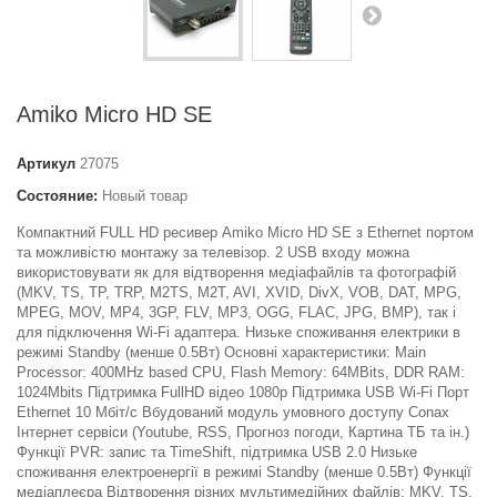
Amiko Micro HD SE
Артикул
27075
Состояние:
Новый товар
Компактний FULL HD ресивер Amiko Micro HD SE з Ethernet портом
та можливістю монтажу за телевізор. 2 USB входу можна
використовувати як для відтворення медіафайлів та фотографій
(MKV, TS, TP, TRP, M2TS, M2T, AVI, XVID, DivX, VOB, DAT, MPG,
MPEG, MOV, MP4, 3GP, FLV, MP3, OGG, FLAC, JPG, BMP), так і
для підключення Wi-Fi адаптера. Низьке споживання електрики в
режимі Standby (менше 0.5Вт) Основні характеристики: Main
Processor: 400MHz based CPU, Flash Memory: 64MBits, DDR RAM:
1024Mbits Підтримка FullHD відео 1080p Підтримка USB Wi-Fi Порт
Ethernet 10 Мбіт/с Вбудований модуль умовного доступу Conax
Інтернет сервіси (Youtube, RSS, Прогноз погоди, Картина ТБ та ін.)
Функції PVR: запис та TimeShift, підтримка USB 2.0 Низьке
споживання електроенергії в режимі Standby (менше 0.5Вт) Функції
медіаплеєра Відтворення різних мультимедійних файлів: MKV, TS,