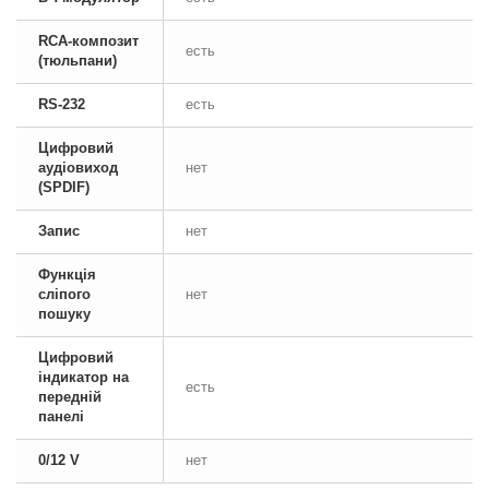
RCA-композит
есть
(тюльпани)
RS-232
есть
Цифровий
аудіовиход
нет
(SPDIF)
Запис
нет
Функція
сліпого
нет
пошуку
Цифровий
індикатор на
есть
передній
панелі
0/12 V
нет