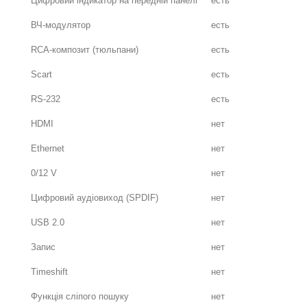
Цифровий індикатор на передній панелі
есть
ВЧ-модулятор
есть
RCA-композит (тюльпани)
есть
Scart
есть
RS-232
есть
HDMI
нет
Ethernet
нет
0/12 V
нет
Цифровий аудіовиход (SPDIF)
нет
USB 2.0
нет
Запис
нет
Timeshift
нет
Функція сліпого пошуку
нет