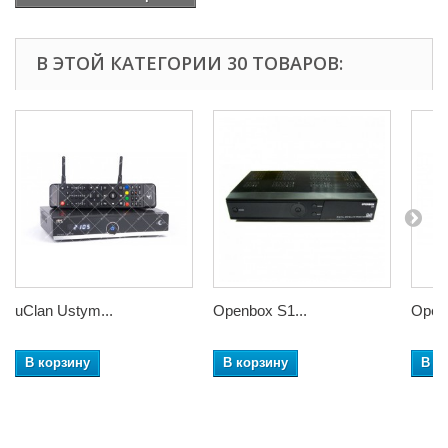
В ЭТОЙ КАТЕГОРИИ 30 ТОВАРОВ:
uClan Ustym...
Openbox S1...
Openb
В корзину
В корзину
В к