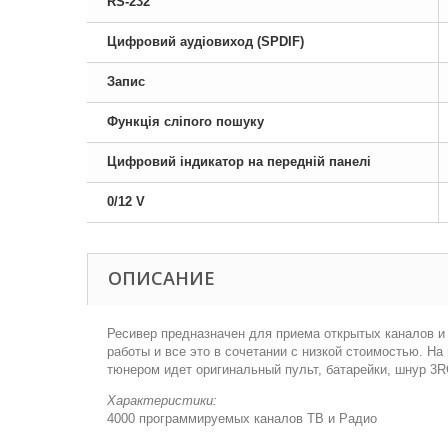
RS-232
Цифровий аудіовиход (SPDIF)
Запис
Функція сліпого пошуку
Цифровий індикатор на передній панелі
0/12 V
ОПИСАНИЕ
Ресивер предназначен для приема открытых каналов и
работы и все это в сочетании с низкой стоимостью. Н
тюнером идет оригинальный пульт, батарейки, шнур 3R
Характеристики:
4000 программируемых каналов ТВ и Радио