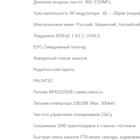
Диапазон входных частот: 950~2150МГц
Чувствительность RF-модулятора: -65 ~ -25дбм (опция)
Многоязыковое меню: Русский, Украинский, Английский
Поддержка DiSEqC 1.0/1.2, USALS
EPG Семидневный телегид
Фаворитный список каналов
Родительский пароль
PAL/NTSC
Полная MPEG2/DVB совместимость
Питание конвертора 13В/18В (Мax, 500мА)
Частота управления позиционером 22кГц
Сохранение 1000 транспондеров в списках спутников
Быстрая смена каналов FTA менее секунды, кодированн