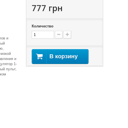
777 грн
Количество
лов и
лый
ю,
низкой
В корзину
авления и
улятор 1-
ый пульт,
ском