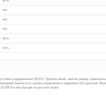
есть
нет
нет
нет
есть
есть
 условно кодированных (BISS). Удобное меню, малый размер, оригиналь
а передней панели есть кнопки управления и цифровой LED дисплей. Мул
CA-3RCA и инструкция на русском языке.