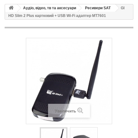
Аудіо, відео, тв та аксесуари
Ресивери SAT
GI
HD Slim 2 Plus картковий + USB Wi-Fi адаптер MT7601
Увеличить