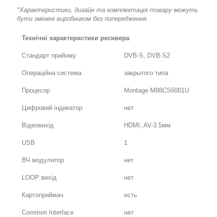
*Характеристики, дизайн та комплектація товару можуть
бути змінені виробником без попередження.
Технічні характеристики ресивера
Стандарт прийому
DVB-S, DVB-S2
Операційна система
закрытого типа
Процесор
Montage M88CS6001U
Цифровий індикатор
нет
Відеовихід
HDMI, AV-3.5мм
USB
1
ВЧ модулятор
нет
LOOP вихід
нет
Картоприймач
есть
Common Interface
нет