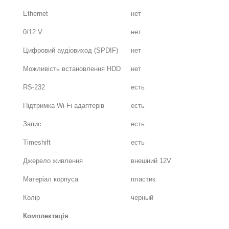
Ethernet
нет
0/12 V
нет
Цифровий аудіовиход (SPDIF)
нет
Можливість встановлення HDD
нет
RS-232
есть
Підтримка Wi-Fi адаптерів
есть
Запис
есть
Timeshift
есть
Джерело живлення
внешний 12V
Матеріал корпуса
пластик
Колір
черный
Комплектація