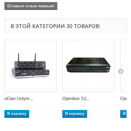
Оставьте отзыв первым!
В ЭТОЙ КАТЕГОРИИ 30 ТОВАРОВ:
uClan Ustym...
Openbox S1...
Openb
В корзину
В корзину
В к