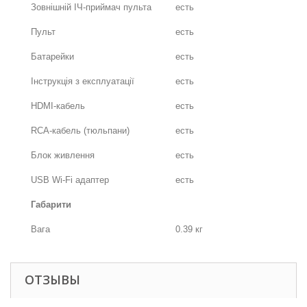
Зовнішній ІЧ-приймач пульта
есть
Пульт
есть
Батарейки
есть
Інструкція з експлуатації
есть
HDMI-кабель
есть
RCA-кабель (тюльпани)
есть
Блок живлення
есть
USB Wi-Fi адаптер
есть
Габарити
Вага
0.39 кг
ОТЗЫВЫ