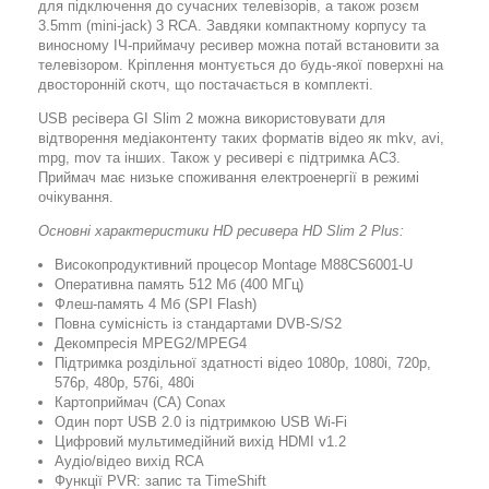
для підключення до сучасних телевізорів, а також розєм
3.5mm (mini-jack) 3 RCA. Завдяки компактному корпусу та
виносному ІЧ-приймачу ресивер можна потай встановити за
телевізором. Кріплення монтується до будь-якої поверхні на
двосторонній скотч, що постачається в комплекті.
USB ресівера GI Slim 2 можна використовувати для
відтворення медіаконтенту таких форматів відео як mkv, avi,
mpg, mov та інших. Також у ресивері є підтримка AC3.
Приймач має низьке споживання електроенергії в режимі
очікування.
Основні характеристики HD ресивера HD Slim 2 Plus:
Високопродуктивний процесор Montage M88CS6001-U
Оперативна память 512 Мб (400 МГц)
Флеш-память 4 Мб (SPI Flash)
Повна сумісність із стандартами DVB-S/S2
Декомпресія MPEG2/MPEG4
Підтримка роздільної здатності відео 1080p, 1080i, 720p,
576p, 480p, 576i, 480i
Картоприймач (СА) Conax
Один порт USB 2.0 із підтримкою USB Wi-Fi
Цифровий мультимедійний вихід HDMI v1.2
Аудіо/відео вихід RCA
Функції PVR: запис та TimeShift