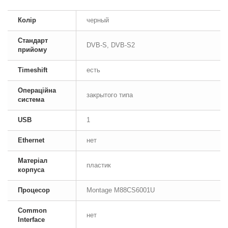
Колір
черный
Стандарт
DVB-S, DVB-S2
прийому
Timeshift
есть
Операційна
закрытого типа
система
USB
1
Ethernet
нет
Матеріал
пластик
корпуса
Процесор
Montage M88CS6001U
Common
нет
Interface