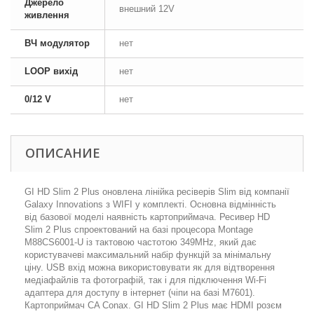
Джерело
внешний 12V
живлення
ВЧ модулятор
нет
LOOP вихід
нет
0/12 V
нет
ОПИСАНИЕ
GI HD Slim 2 Plus оновлена лінійка ресіверів Slim від компанії
Galaxy Innovations з WIFI у комплекті. Основна відмінність
від базової моделі наявність картоприймача. Ресивер HD
Slim 2 Plus спроектований на базі процесора Montage
M88CS6001-U із тактовою частотою 349MHz, який дає
користувачеві максимальний набір функцій за мінімальну
ціну. USB вхід можна використовувати як для відтворення
медіафайлів та фотографій, так і для підключення Wi-Fi
адаптера для доступу в інтернет (чіпи на базі M7601).
Картоприймач CA Conax. GI HD Slim 2 Plus має HDMI розєм