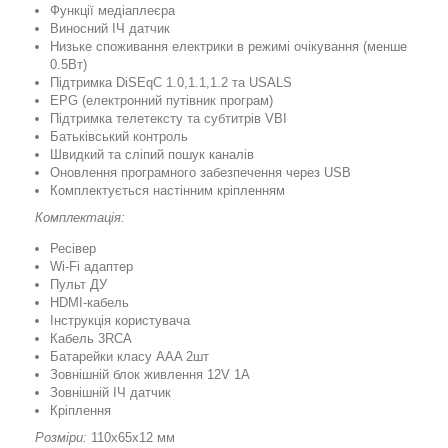
Функції медіаплеєра
Виносний ІЧ датчик
Низьке споживання електрики в режимі очікування (менше
0.5Вт)
Підтримка DiSEqC 1.0,1.1,1.2 та USALS
EPG (електронний путівник програм)
Підтримка телетексту та субтитрів VBI
Батьківський контроль
Швидкий та сліпий пошук каналів
Оновлення програмного забезпечення через USB
Комплектується настінним кріпленням
Комплектація:
Ресівер
Wi-Fi адаптер
Пульт ДУ
HDMI-кабель
Інструкція користувача
Кабель 3RCA
Батарейки класу ААA 2шт
Зовнішній блок живлення 12V 1A
Зовнішній ІЧ датчик
Кріплення
Розміри:
110х65х12 мм