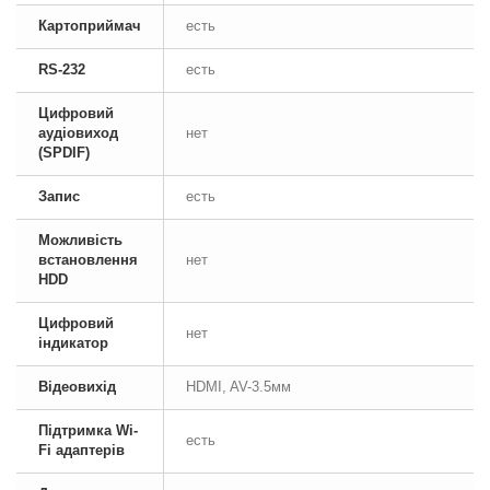
Картоприймач
есть
RS-232
есть
Цифровий
аудіовиход
нет
(SPDIF)
Запис
есть
Можливість
встановлення
нет
HDD
Цифровий
нет
індикатор
Відеовихід
HDMI, AV-3.5мм
Підтримка Wi-
есть
Fi адаптерів