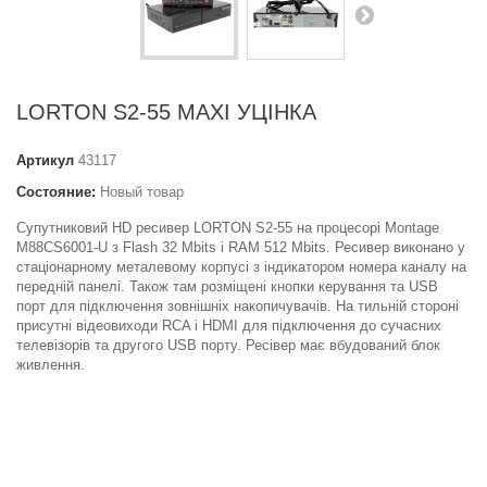
LORTON S2-55 MAXI УЦІНКА
Артикул
43117
Состояние:
Новый товар
Супутниковий HD ресивер LORTON S2-55 на процесорі Montage
M88CS6001-U з Flash 32 Mbits і RAM 512 Mbits. Ресивер виконано у
стаціонарному металевому корпусі з індикатором номера каналу на
передній панелі. Також там розміщені кнопки керування та USB
порт для підключення зовнішніх накопичувачів. На тильній стороні
присутні відеовиходи RCA і HDMI для підключення до сучасних
телевізорів та другого USB порту. Ресівер має вбудований блок
живлення.