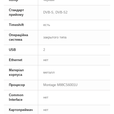
Стандарт
DVB-S, DVB-S2
прийому
Timeshift
есть
Операційна
закрытого типа
система
USB
2
Ethernet
нет
Матеріал
металл
корпуса
Процесор
Montage M88CS6001U
Common
нет
Interface
Картоприймач
нет