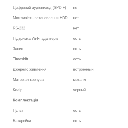
Цифровий аудіовиход (SPDIF)
нет
Можливість встановлення HDD
нет
RS-232
нет
Підтримка Wi-Fi адаптерів
есть
Запис
есть
Timeshift
есть
Джерело живлення
встроенный
Матеріал корпуса
металл
Колір
черный
Комплектація
Пульт
есть
Батарейки
есть