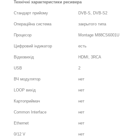
Технічні характеристики ресивера
Стандарт прийому
DVB-S, DVB-S2
Операційна система
закрытого типа
Процесор
Montage M88CS6001U
Цифровий індикатор
есть
Відеовихід
HDMI, 3RCA
USB
2
ВЧ модулятор
нет
LOOP вихід
нет
Картоприймач
нет
Common Interface
нет
Ethernet
нет
0/12 V
нет