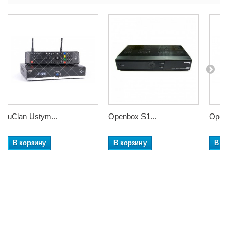
uClan Ustym...
Openbox S1...
Openb
В корзину
В корзину
В к