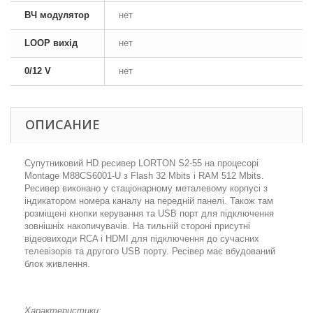
ВЧ модулятор
нет
LOOP вихід
нет
0/12 V
нет
ОПИСАНИЕ
Супутниковий HD ресивер LORTON S2-55 на процесорі
Montage M88CS6001-U з Flash 32 Mbits і RAM 512 Mbits.
Ресивер виконано у стаціонарному металевому корпусі з
індикатором номера каналу на передній панелі. Також там
розміщені кнопки керування та USB порт для підключення
зовнішніх накопичувачів. На тильній стороні присутні
відеовиходи RCA і HDMI для підключення до сучасних
телевізорів та другого USB порту. Ресівер має вбудований
блок живлення.
Характеристики: