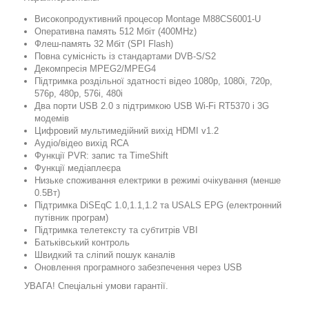
Високопродуктивний процесор Montage M88CS6001-U
Оперативна память 512 Мбіт (400MHz)
Флеш-память 32 Мбіт (SPI Flash)
Повна сумісність із стандартами DVB-S/S2
Декомпресія MPEG2/MPEG4
Підтримка роздільної здатності відео 1080p, 1080i, 720p,
576p, 480p, 576i, 480i
Два порти USB 2.0 з підтримкою USB Wi-Fi RT5370 і 3G
модемів
Цифровий мультимедійний вихід HDMI v1.2
Аудіо/відео вихід RCA
Функції PVR: запис та TimeShift
Функції медіаплеєра
Низьке споживання електрики в режимі очікування (менше
0.5Вт)
Підтримка DiSEqC 1.0,1.1,1.2 та USALS EPG (електронний
путівник програм)
Підтримка телетексту та субтитрів VBI
Батьківський контроль
Швидкий та сліпий пошук каналів
Оновлення програмного забезпечення через USB
УВАГА! Спеціальні умови гарантії.