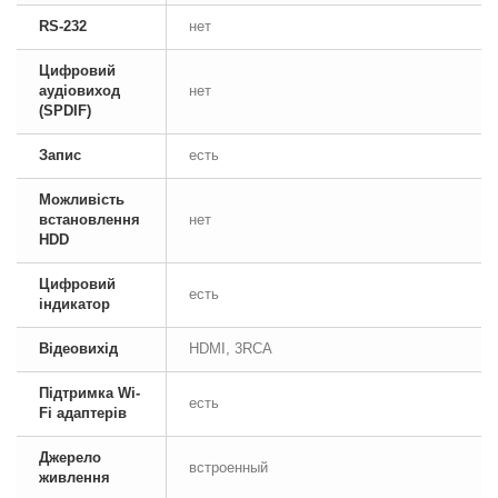
RS-232
нет
Цифровий
аудіовиход
нет
(SPDIF)
Запис
есть
Можливість
встановлення
нет
HDD
Цифровий
есть
індикатор
Відеовихід
HDMI, 3RCA
Підтримка Wi-
есть
Fi адаптерів
Джерело
встроенный
живлення