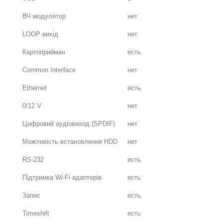
ВЧ модулятор
нет
LOOP вихід
нет
Картоприймач
есть
Common Interface
нет
Ethernet
есть
0/12 V
нет
Цифровий аудіовиход (SPDIF)
нет
Можливість встановлення HDD
нет
RS-232
есть
Підтримка Wi-Fi адаптерів
есть
Запис
есть
Timeshift
есть