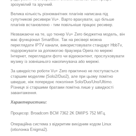
зрозумілий та зручний.
Велика кількість різноманітних плагінів написана під
супутникові ресивери Vu+. Варто врахувати, що більше
плагінів встановлено - тим повільніше працює ресивер.
Незважаючи на те, що тюнер Vu+ Zero бюджетна модель, він
має функціонал SmartBox. Так на ресівері можна
переглядати IPTV канали, використовувати стандарт HbbTv,
подорожувати за допомогою браузера Opera по мережі
Інтернет, переглядати фото чи відеоконтент, прослуховувати
музику із зовнішнього накопичувача або мережі.
За швидкістю роботи Vu+ Zero практично не поступається
старшим моделям (Solo2/Duo2), але при цьому помітно
швидше, ніж попереднє покоління Solo/Duo/Uno/Ultimo.
Різниця зі старшими братами помітна лише у швидкості
завантаження.
Характеристики:
Процесор: Broadcom BCM 7362 2K DMIPS 752 МГц.
Операційна система з відкритим вихідним кодом Linux
(оболонка Enigma2).