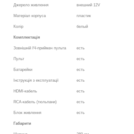
Джерело живлення
внешний 12V
Матеріал корпуса
пластик
Колір
белый
Комплектація
Зовнішній ІЧ-приймач пульта
есть
Пульт
есть
Батарейки
есть
Інструкція з експлуатації
есть
HDMI-кабель
есть
RCA-кабель (тюльпани)
есть
Блок живлення
есть
Габарити