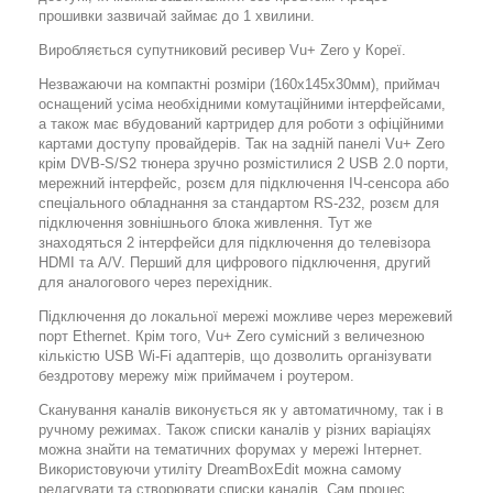
прошивки зазвичай займає до 1 хвилини.
Виробляється супутниковий ресивер Vu+ Zero у Кореї.
Незважаючи на компактні розміри (160x145x30мм), приймач
оснащений усіма необхідними комутаційними інтерфейсами,
а також має вбудований картридер для роботи з офіційними
картами доступу провайдерів. Так на задній панелі Vu+ Zero
крім DVB-S/S2 тюнера зручно розмістилися 2 USB 2.0 порти,
мережний інтерфейс, розєм для підключення ІЧ-сенсора або
спеціального обладнання за стандартом RS-232, розєм для
підключення зовнішнього блока живлення. Тут же
знаходяться 2 інтерфейси для підключення до телевізора
HDMI та A/V. Перший для цифрового підключення, другий
для аналогового через перехідник.
Підключення до локальної мережі можливе через мережевий
порт Ethernet. Крім того, Vu+ Zero сумісний з величезною
кількістю USB Wi-Fi адаптерів, що дозволить організувати
бездротову мережу між приймачем і роутером.
Сканування каналів виконується як у автоматичному, так і в
ручному режимах. Також списки каналів у різних варіаціях
можна знайти на тематичних форумах у мережі Інтернет.
Використовуючи утиліту DreamBoxEdit можна самому
редагувати та створювати списки каналів. Сам процес