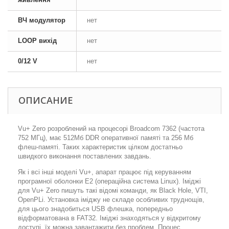
ВЧ модулятор
нет
LOOP вихід
нет
0/12 V
нет
ОПИСАНИЕ
Vu+ Zero розроблений на процесорі Broadcom 7362 (частота
752 МГц), має 512Мб DDR оперативної памяті та 256 Мб
флеш-памяті. Таких характеристик цілком достатньо
швидкого виконання поставлених завдань.
Як і всі інші моделі Vu+, апарат працює під керуванням
програмної оболонки E2 (операційна система Linux). Іміджі
для Vu+ Zero пишуть такі відомі команди, як Black Hole, VTI,
OpenPLi. Установка іміджу не складе особливих труднощів,
для цього знадобиться USB флешка, попередньо
відформатована в FAT32. Іміджі знаходяться у відкритому
доступі, їх можна завантажити без проблем. Процес