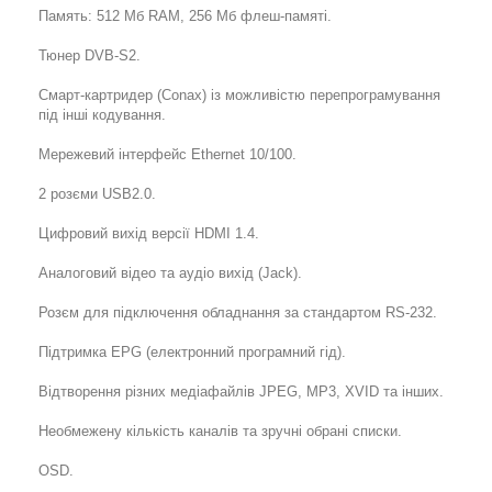
Память: 512 Мб RAM, 256 Мб флеш-памяті.
Тюнер DVB-S2.
Смарт-картридер (Conax) із можливістю перепрограмування
під інші кодування.
Мережевий інтерфейс Ethernet 10/100.
2 розєми USB2.0.
Цифровий вихід версії HDMI 1.4.
Аналоговий відео та аудіо вихід (Jack).
Розєм для підключення обладнання за стандартом RS-232.
Підтримка EPG (електронний програмний гід).
Відтворення різних медіафайлів JPEG, MP3, XVID та інших.
Необмежену кількість каналів та зручні обрані списки.
OSD.