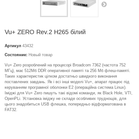
Vu+ ZERO Rev.2 H265 білий
Артикул
43432
Состояние:
Новый товар
Vu+ Zero розроблений на процесорі Broadcom 7362 (частота 752
МГц), має 512Мб DDR оперативної памяті та 256 Мб флеш-памяті.
Таких характеристик цілком достатньо швидкого виконання
поставлених завдань. Як і всі інші моделі Vu+, апарат працює під
керуванням програмної оболонки E2 (операційна система Linux).
Іміджі для Vu+ Zero пишуть такі відомі команди, як Black Hole, VTI,
OpenPLi. Установка іміджу не складе особливих труднощів, для
цього знадобиться USB флешка, попередньо відформатована в
FAT32.