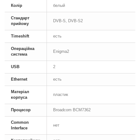
Колір
белый
Стандарт
DVB-S, DVB-S2
прийому
Timeshift
есть
Операційна
Enigma2
система
USB
2
Ethernet
есть
Матеріал
пластик
корпуса
Процесор
Broadcom BCM7362
Common
нет
Interface