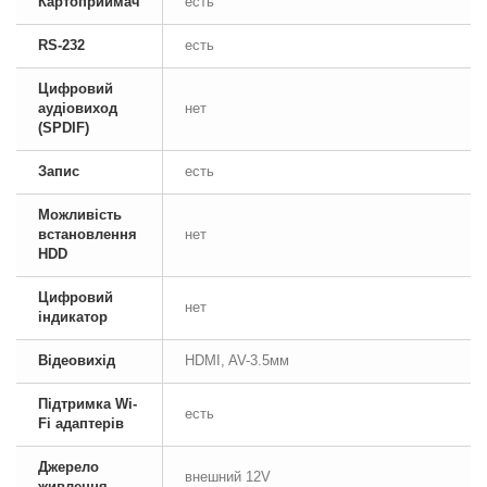
Картоприймач
есть
RS-232
есть
Цифровий
аудіовиход
нет
(SPDIF)
Запис
есть
Можливість
встановлення
нет
HDD
Цифровий
нет
індикатор
Відеовихід
HDMI, AV-3.5мм
Підтримка Wi-
есть
Fi адаптерів
Джерело
внешний 12V
живлення