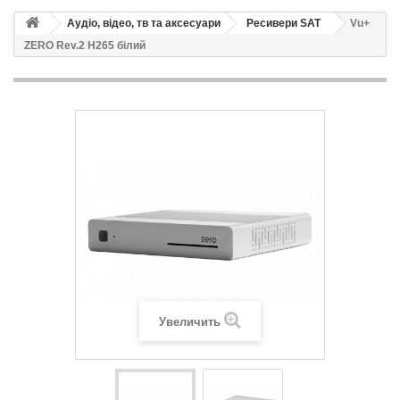
Аудіо, відео, тв та аксесуари
Ресивери SAT
Vu+
ZERO Rev.2 H265 білий
Увеличить