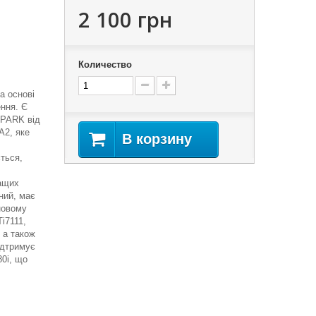
2 100 грн
Количество
а основі
ння. Є
SPARK від
A2, яке
В корзину
ться,
ращих
ний, має
новому
i7111,
 а також
ідтримує
0i, що