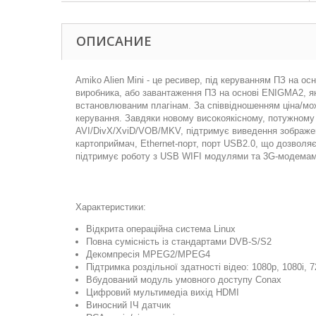
ОПИСАНИЕ
Amiko Alien Mini - це ресивер, під керуванням ПЗ на 
виробника, або завантаження ПЗ на основі ENIGMA2, я
встановлюваним плагінам. За співвідношенням ціна/мож
керування. Завдяки новому високоякісному, потужному
AVI/DivX/XviD/VOB/MKV, підтримує виведення зображенн
картоприймач, Ethernet-порт, порт USB2.0, що дозволяє
підтримує роботу з USB WIFI модулями та 3G-модемам
Характеристики:
Відкрита операційна система Linux
Повна сумісність із стандартами DVB-S/S2
Декомпресія MPEG2/MPEG4
Підтримка роздільної здатності відео: 1080p, 1080i, 72
Вбудований модуль умовного доступу Conax
Цифровий мультимедіа вихід HDMI
Виносний ІЧ датчик