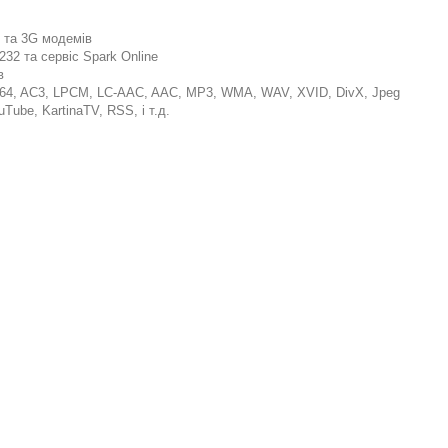
в та 3G модемів
32 та сервіс Spark Online
в
264, AC3, LPCM, LC-AAC, AAC, MP3, WMA, WAV, XVID, DivX, Jpeg
Tube, KartinaTV, RSS, і т.д.