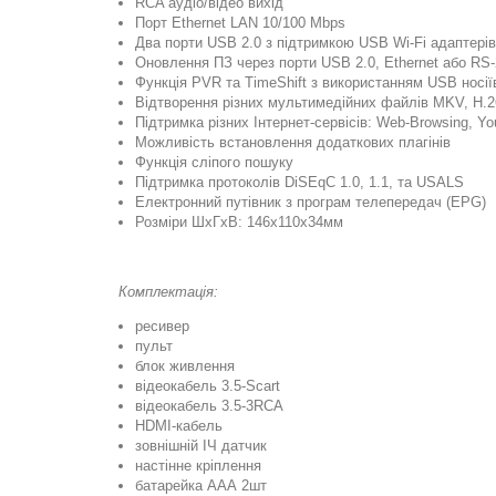
RCA аудіо/відео вихід
Порт Ethernet LAN 10/100 Mbps
Два порти USB 2.0 з підтримкою USB Wi-Fi адаптері
Оновлення ПЗ через порти USB 2.0, Ethernet або RS-2
Функція PVR та TimeShift з використанням USB носії
Відтворення різних мультимедійних файлів MKV, H.
Підтримка різних Інтернет-сервісів: Web-Browsing, You
Можливість встановлення додаткових плагінів
Функція сліпого пошуку
Підтримка протоколів DiSEqС 1.0, 1.1, та USALS
Електронний путівник з програм телепередач (EPG)
Розміри ШхГхВ: 146х110х34мм
Комплектація:
ресивер
пульт
блок живлення
відеокабель 3.5-Scart
відеокабель 3.5-3RCA
HDMI-кабель
зовнішній ІЧ датчик
настінне кріплення
батарейка ААА 2шт