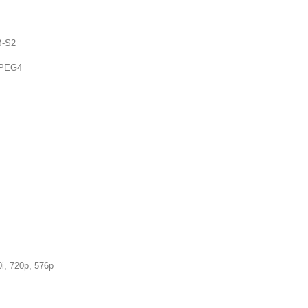
B-S2
PEG4
i, 720p, 576p