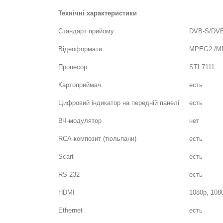
Технічні характеристики
Стандарт прийому
DVB-S/DV
Відеоформати
MPEG2 /M
Процесор
STI 7111
Картоприймач
есть
Цифровий індикатор на передній панелі
есть
ВЧ-модулятор
нет
RCA-композит (тюльпани)
есть
Scart
есть
RS-232
есть
HDMI
1080p, 1080
Ethernet
есть