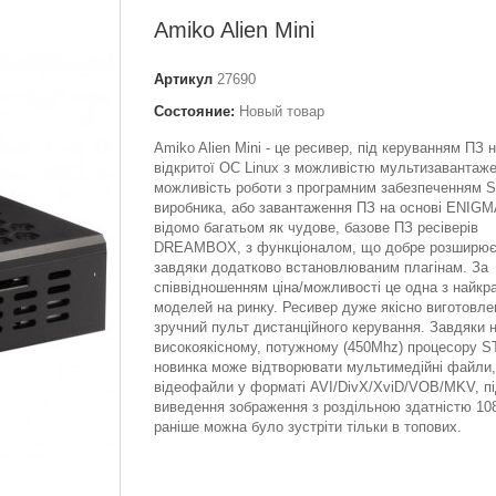
Amiko Alien Mini
Артикул
27690
Состояние:
Новый товар
Amiko Alien Mini - це ресивер, під керуванням ПЗ н
відкритої ОС Linux з можливістю мультизавантаже
можливість роботи з програмним забезпеченням 
виробника, або завантаження ПЗ на основі ENIGM
відомо багатьом як чудове, базове ПЗ ресіверів
DREAMBOX, з функціоналом, що добре розширює
завдяки додатково встановлюваним плагінам. За
співвідношенням ціна/можливості це одна з найк
моделей на ринку. Ресивер дуже якісно виготовле
зручний пульт дистанційного керування. Завдяки 
високоякісному, потужному (450Mhz) процесору ST
новинка може відтворювати мультимедійні файли,
відеофайли у форматі AVI/DivX/XviD/VOB/MKV, п
виведення зображення з роздільною здатністю 108
раніше можна було зустріти тільки в топових.