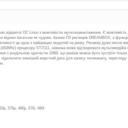
основі відкритої ОС Linux з можливістю мультизавантаження. Є можливіст
ке відомо багатьом як чудове, базове ПЗ ресіверів DREAMBOX, з функц
ливості це одна з найкращих моделей на ринку. Ресивер дуже якісно ви
 (450Mhz) процесору STi7111, новинка може відтворювати мультимедійні
я з роздільною здатністю 1080i, що раніше можна було зустріти тільки
 підключити зовнішній жорсткий диск для запису телеканалу, перегляду за
и.
0p, 576p, 480p, 576i, 480i