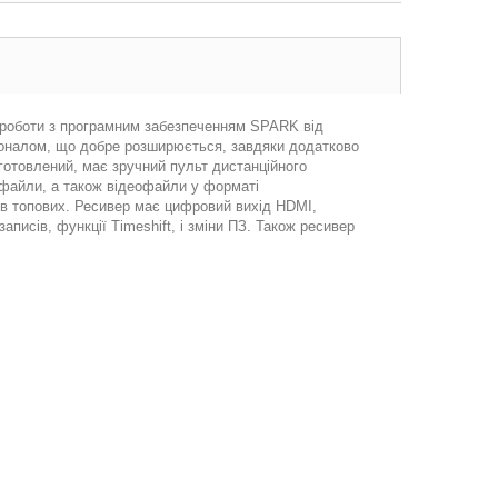
ь роботи з програмним забезпеченням SPARK від
іоналом, що добре розширюється, завдяки додатково
готовлений, має зручний пульт дистанційного
 файли, а також відеофайли у форматі
 в топових. Ресивер має цифровий вихід HDMI,
писів, функції Timeshift, і зміни ПЗ. Також ресивер