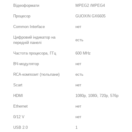
Відеоформати
MPEG2 /MPEG4
Процесор
GUOXIN GX6605
Common Interface
нет
Цифровий індикатор на
есть
передній панелі
Частота процесора, ГГц
600 MHz
ВЧ-модулятор
нет
RCA-композит (тюльпани)
есть
Scart
нет
HDMI
1080p, 1080i, 720p, 576p
Ethernet
нет
0/12 V
нет
USB 2.0
1