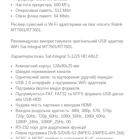
Частота процесора: 600 МГц
Оперативна память: 512 Мбіт
Обєм флеш памяті: 64 Mbits
Ресівер сумісний із Wi-Fi адаптерами на базі чіпсету Ralink
MT7601/RT7601.
Рекомендуємо використовувати оригінальний USB адаптер
WiFi Sat-Integral MT7601/RT7601.
Характеристики Sat-Integral S-1225 HD ABLE:
Компактний корпус 128x80x25 мм
Швидке перемикання каналів
Одночасний запис та відтворення (другий) передач
USB 2.0 інтерфейс з підтримкою WiFi адаптерів
Підтримка безлічі медіа форматів
Підтримуються FAT, FAT32 та NTFS формати USB-диска
або USB-HDD
Чудова якість картинки з виходом HDMI
Вихідна роздільна здатність: 480i, 480p, 576i, 576p,
720p_50Hz, 720p_60Hz, 1080i_50Hz, 1080i_60Hz,
1080P_24Hz, 1080P_25Hz, 00
RS-232 порт для додаткових функцій
Повна підтримка DVB-S/DVB-S2 (MPEG-2/MPEG-4/H.264)
SCPC & MCPC прийом із супутників Ku/C діапазону