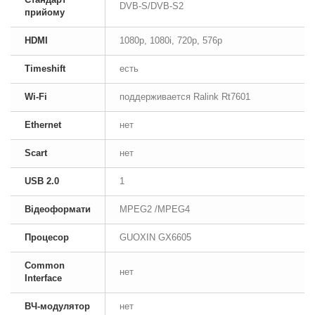
DVB-S/DVB-S2
прийому
HDMI
1080p, 1080i, 720p, 576p
Timeshift
есть
Wi-Fi
поддерживается Ralink Rt7601
Ethernet
нет
Scart
нет
USB 2.0
1
Відеоформати
MPEG2 /MPEG4
Процесор
GUOXIN GX6605
Common
нет
Interface
ВЧ-модулятор
нет