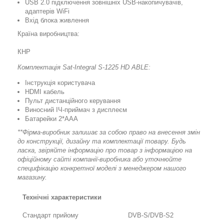
USB 2.0 підключення зовнішніх USB-накопичувачів,
адаптерів WiFi
Вхід блока живлення
Країна виробництва:
КНР
Комплектація Sat-Integral S-1225 HD ABLE:
Інструкція користувача
HDMI кабель
Пульт дистанційного керування
Виносний ІЧ-приймач з дисплеєм
Батарейки 2*ААА
**Фірма-виробник залишає за собою право на внесення змін
до конструкції, дизайну та комплектації товару. Будь
ласка, звіряйте інформацію про товар з інформацією на
офіційному сайті компанії-виробника або уточнюйте
специфікацію конкретної моделі з менеджером нашого
магазину.
Технічні характеристики
Стандарт прийому
DVB-S/DVB-S2