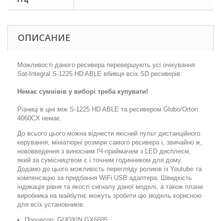
ОПИСАНИЕ
Можливості даного ресивера перевершують усі очікування.
Sat-Integral S-1225 HD ABLE вбивця всіх SD ресиверів.
Немає сумнівів у виборі треба купувати!
Різниці в ціні між S-1225 HD ABLE та ресивером Globo/Orton
4060CX немає.
До всього цього можна віднести якісний пульт дистанційного
керування, мініатюрні розміри самого ресивера і, звичайно ж,
нововведення з виносним ІЧ-приймачем з LED дисплеєм,
який за сумісництвом є і точним годинником для дому.
Додамо до цього можливість перегляду роликів із Youtube та
компенсацію за придбання WiFi USB адаптера. Швидкість
індикація рівня та якості сигналу даної моделі, а також плани
виробника на майбутнє можуть зробити цю модель корисною
для всіх установників.
Процесор: GUOXIN GX6605