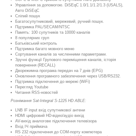
Управління за допомогою. DiSEqC 1.0/1.1/1.2/1.3 (USALS),
Авто DiSEqC
Сліпий пошук
Багатосупутниковий, мережевий, ручний пошук.
Підтримка PAL/SECAM/NTSC
Память: 100 супутників та 10000 каналів
8 популярних груп
Батьківський контроль
Підтримка багато мовного меню
Сортування каналів за численними параметрами.
Зручні функції Групового переміщення каналів, історія
повернення (RECALL)
Дворежимна програма передач на 7 днів (EPG)
Оновлення програмного забезпечення через USB/RS232.
Підтримка підключення до мережі (WiFi)
Перегляд Youtube
Читання RSS-новостей
Рознімання Sat-Integral S-1225 HD ABLE:
LNB IF input вхід супутникової антени
HDMI цифровий HD-відео/аудіо вихід
AV-вихід аналогове підключення телевізора
Вхід ІЧ приймача
RS 232 підключення до COM-порту компютера