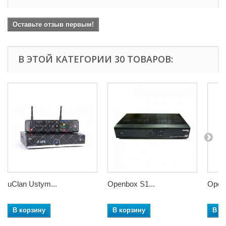
Оставьте отзыв первым!
В ЭТОЙ КАТЕГОРИИ 30 ТОВАРОВ:
uClan Ustym...
Openbox S1...
Openb
В корзину
В корзину
В к