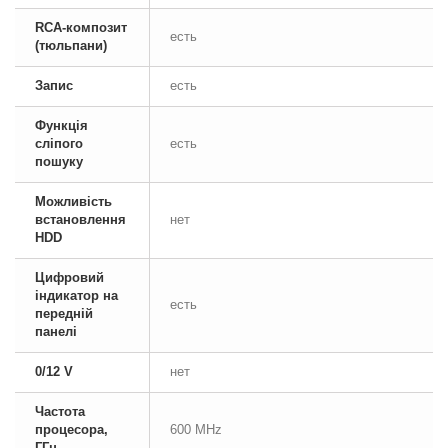
RCA-композит
есть
(тюльпани)
Запис
есть
Функція
сліпого
есть
пошуку
Можливість
встановлення
нет
HDD
Цифровий
індикатор на
есть
передній
панелі
0/12 V
нет
Частота
процесора,
600 MHz
ГГц