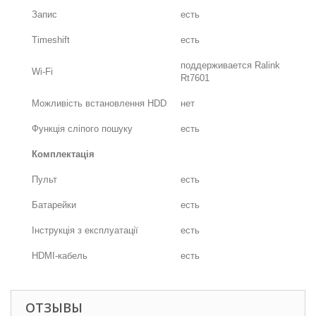
Запис
есть
Timeshift
есть
поддерживается Ralink
Wi-Fi
Rt7601
Можливість встановлення HDD
нет
Функція сліпого пошуку
есть
Комплектація
Пульт
есть
Батарейки
есть
Інструкція з експлуатації
есть
HDMI-кабель
есть
ОТЗЫВЫ