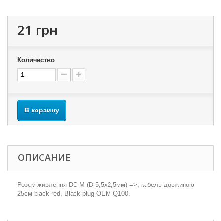
21 грн
Количество
В корзину
ОПИСАНИЕ
Розєм живлення DC-M (D 5,5x2,5мм) =>, кабель довжиною
25см black-red, Black plug OEM Q100.