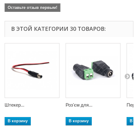
Оставьте отзыв первым!
В ЭТОЙ КАТЕГОРИИ 30 ТОВАРОВ:
Штекер...
Роз'єм для...
Перех
В корзину
В корзину
В к