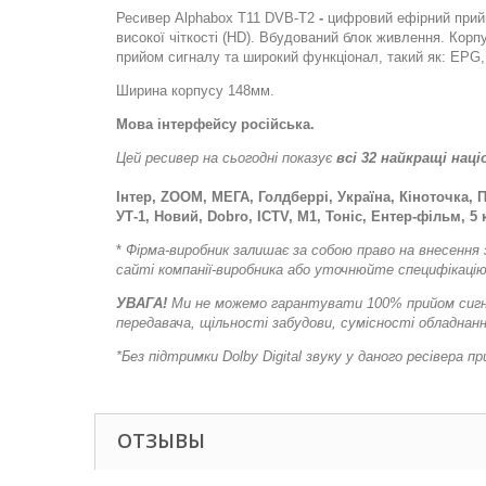
Ресивер Alphabox T11 DVB-T2
-
цифровий ефірний прийм
високої чіткості (HD). Вбудований блок живлення. Кор
прийом сигналу та широкий функціонал, такий як: EPG, 
Ширина корпусу 148мм.
Мова інтерфейсу російська.
Цей ресивер на сьогодні показує
всі 32 найкращі нац
Інтер, ZOOM, МЕГА, Голдберрі, Україна, Кіноточка, П
УТ-1, Новий, Dobro, ICTV, M1, Тоніс, Ентер-фільм, 5
*
Фірма-виробник залишає за собою право на внесення 
сайті компанії-виробника або уточнюйте специфікацію
УВАГА!
Ми не можемо гарантувати 100% прийом сигнал
передавача, щільності забудови, сумісності обладнан
*Без підтримки Dolby Digital звуку у даного ресівера 
ОТЗЫВЫ