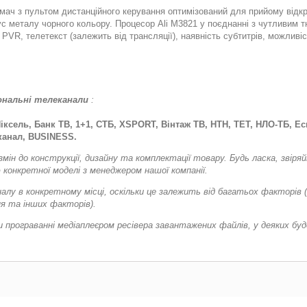
ач з пультом дистанційного керування оптимізований для прийому відкри
пус металу чорного кольору. Процесор Ali M3821 у поєднанні з чутливим
PVR, телетекст (залежить від трансляції), наявність субтитрів, можливіс
іональні телеканали
:
іксель, Банк ТВ, 1+1, СТБ, ХSPORT, Вінтаж ТВ, НТН, ТЕТ, НЛО-ТБ, Еску
 канал, BUSINESS.
змін до конструкції, дизайну та комплектації товару. Будь ласка, звір
 конкретної моделі з менеджером нашої компанії.
у в конкретному місці, оскільки це залежить від багатьох факторів 
ня та інших факторів).
при програванні медіаплеєром ресівера завантажених файлів, у деяких буд