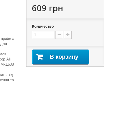
609 грн
Количество
й приймач
 для
блок
В корзину
ор Ali
r MxL608
ить від
лення та