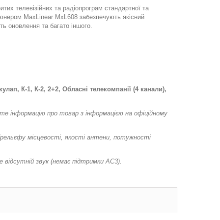
тих телевізійних та радіопрограм стандартної та
 тюнером MaxLinear MxL608 забезпечують якісний
ть оновлення та багато іншого.
лап, К-1, К-2, 2+2, Обласні телекомпанії (4 канали),
яйте інформацію про товар з інформацією на офіційному
(рельєфу місцевості, якості антени, потужності
е відсутній звук (немає підтримки AC3).