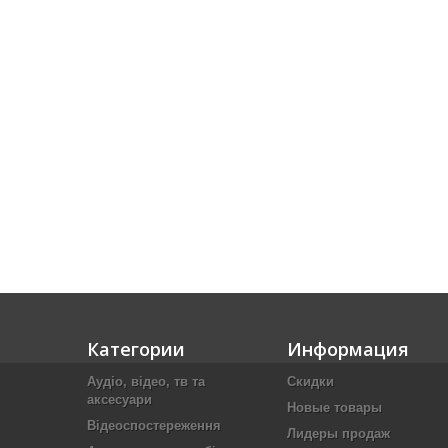
Категории
Информация
Аудіо, відео, тв та
Скидки
аксесуари
Новые товары
Відеоспостереження
Лидеры продаж