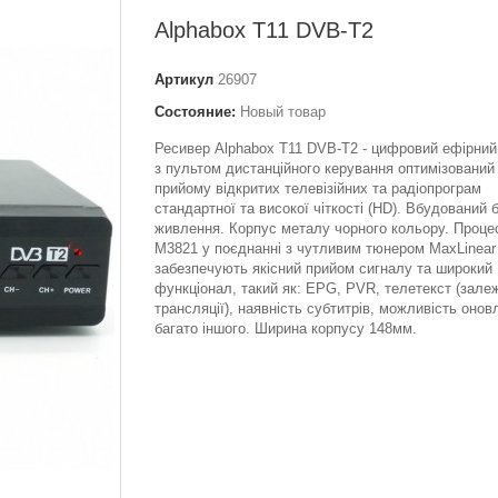
Alphabox T11 DVB-T2
Артикул
26907
Состояние:
Новый товар
Ресивер Alphabox T11 DVB-T2 - цифровий ефірни
з пультом дистанційного керування оптимізований
прийому відкритих телевізійних та радіопрограм
стандартної та високої чіткості (HD). Вбудований 
живлення. Корпус металу чорного кольору. Процес
M3821 у поєднанні з чутливим тюнером MaxLinea
забезпечують якісний прийом сигналу та широкий
функціонал, такий як: EPG, PVR, телетекст (залеж
трансляції), наявність субтитрів, можливість онов
багато іншого. Ширина корпусу 148мм.