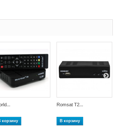
rld...
Romsat T2...
Amiko T58
В корзину
В корзину
В корзин