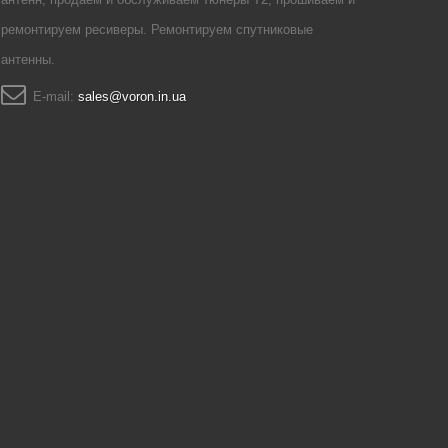
ремонтируем ресиверы. Ремонтируем спутниковые
антенны.
E-mail:
sales@voron.in.ua