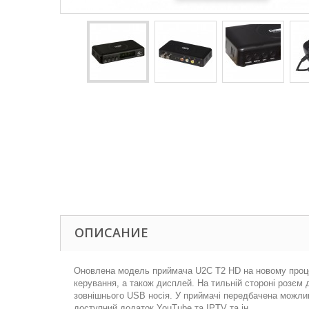
ОПИСАНИЕ
Оновлена модель приймача U2C T2 HD на новому процесо
керування, а також дисплей. На тильній стороні розєм
зовнішнього USB носія. У приймачі передбачена можливі
доступний додаток YouTube та IPTV та ін.