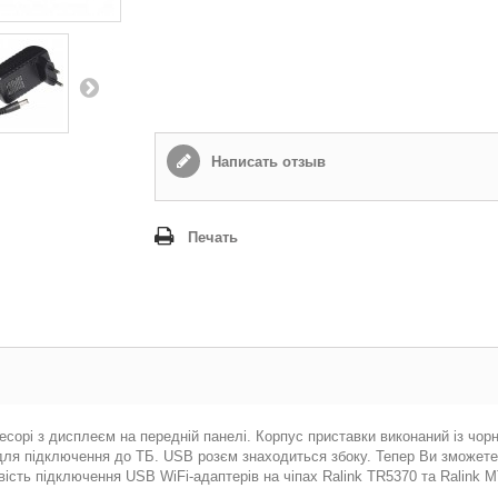
Написать отзыв
Печать
рі з дисплеєм на передній панелі. Корпус приставки виконаний із чорно
 для підключення до ТБ. USB розєм знаходиться збоку. Тепер Ви зможете
сть підключення USB WiFi-адаптерів на чіпах Ralink TR5370 та Ralink M