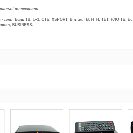
іональні телеканали
:
іксель, Банк ТВ, 1+1, СТБ, ХSPORT, Вінтаж ТВ, НТН, ТЕТ, НЛО-ТБ, Еску
 канал, BUSINESS.