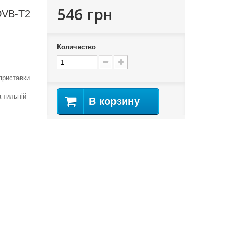
546 грн
 DVB-T2
Количество
 приставки
 тильній
В корзину