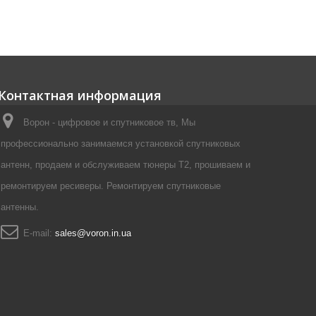
Контактная информация
Ворон - цифровое и спутниковое тв, Мы
профессионально занимаемся установкой спутниковых
антенн, продаем и обслуживаем тюнеры Т2, прошиваем и
ремонтируем ресиверы. Ремонтируем спутниковые
антенны.
E-mail:
sales@voron.in.ua