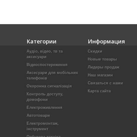
Категории
Информация
Аудіо, відео, тв та
Скидки
аксесуари
Новые товары
Відеоспостереження
Лидеры продаж
Аксесуари для мобільних
Наш магазин
телефонів
Связаться с нами
Охоронна сигналізація
Карта сайта
Контроль доступу,
домофони
Електроживлення
Автотовари
Електромонтаж,
інструмент
Побутова техніка