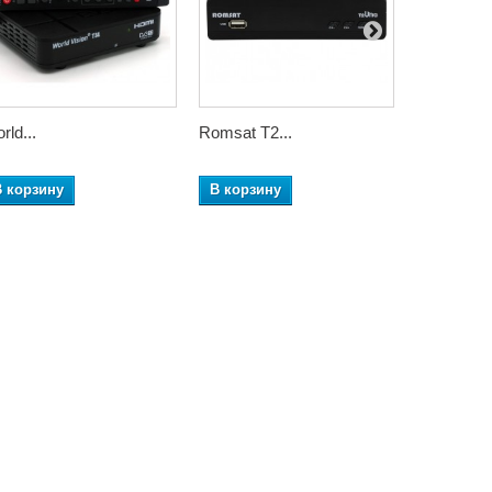
rld...
Romsat T2...
Amiko T58
В корзину
В корзину
В корзин