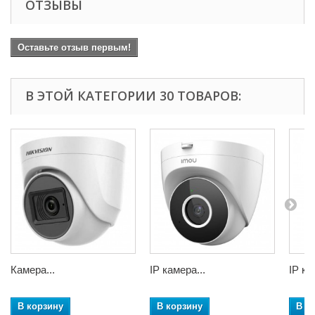
ОТЗЫВЫ
Оставьте отзыв первым!
В ЭТОЙ КАТЕГОРИИ 30 ТОВАРОВ:
Камера...
IP камера...
IP ка
В корзину
В корзину
В к