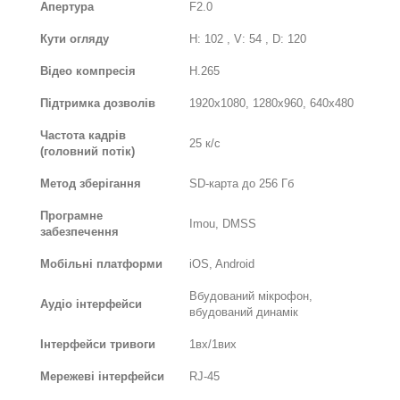
Апертура
F2.0
Кути огляду
H: 102 , V: 54 , D: 120
Відео компресія
H.265
Підтримка дозволів
1920х1080, 1280х960, 640х480
Частота кадрів
25 к/с
(головний потік)
Метод зберігання
SD-карта до 256 Гб
Програмне
Imou, DMSS
забезпечення
Мобільні платформи
iOS, Android
Вбудований мікрофон,
Аудіо інтерфейси
вбудований динамік
Інтерфейси тривоги
1вх/1вих
Мережеві інтерфейси
RJ-45