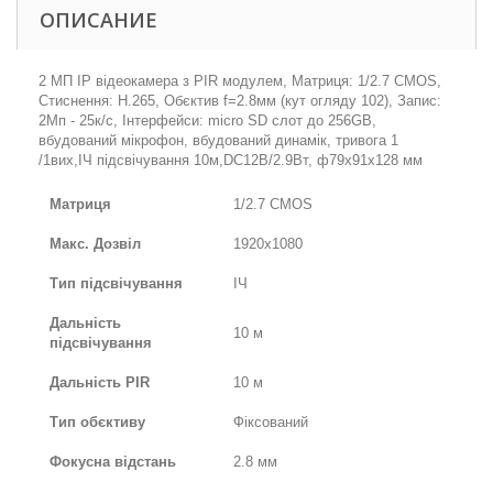
ОПИСАНИЕ
2 МП IP відеокамера з PIR модулем, Матриця: 1/2.7 CMOS,
Стиснення: H.265, Обєктив f=2.8мм (кут огляду 102), Запис:
2Мп - 25к/с, Інтерфейси: micro SD слот до 256GB,
вбудований мікрофон, вбудований динамік, тривога 1
/1вих,ІЧ підсвічування 10м,DC12В/2.9Вт, ф79х91х128 мм
Матриця
1/2.7 CMOS
Макс. Дозвіл
1920х1080
Тип підсвічування
ІЧ
Дальність
10 м
підсвічування
Дальність PIR
10 м
Тип обєктиву
Фіксований
Фокусна відстань
2.8 мм