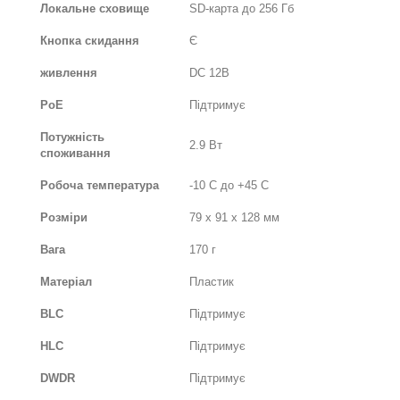
Локальне сховище
SD-карта до 256 Гб
Кнопка скидання
Є
живлення
DC 12В
PoE
Підтримує
Потужність
2.9 Вт
споживання
Робоча температура
-10 C до +45 C
Розміри
79 х 91 х 128 мм
Вага
170 г
Матеріал
Пластик
BLC
Підтримує
HLC
Підтримує
DWDR
Підтримує