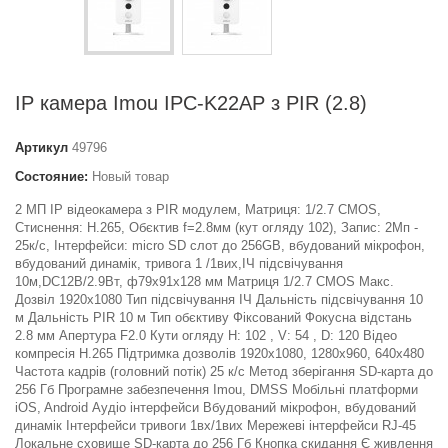
IP камера Imou IPC-K22AP з PIR (2.8)
Артикул
49796
Состояние:
Новый товар
2 МП IP відеокамера з PIR модулем, Матриця: 1/2.7 CMOS,
Стиснення: H.265, Обєктив f=2.8мм (кут огляду 102), Запис: 2Мп -
25к/с, Інтерфейси: micro SD слот до 256GB, вбудований мікрофон,
вбудований динамік, тривога 1 /1вих,ІЧ підсвічування
10м,DC12В/2.9Вт, ф79х91х128 мм Матриця 1/2.7 CMOS Макс.
Дозвіл 1920х1080 Тип підсвічування ІЧ Дальність підсвічування 10
м Дальність PIR 10 м Тип обєктиву Фіксований Фокусна відстань
2.8 мм Апертура F2.0 Кути огляду H: 102 , V: 54 , D: 120 Відео
компресія H.265 Підтримка дозволів 1920х1080, 1280х960, 640х480
Частота кадрів (головний потік) 25 к/с Метод зберігання SD-карта до
256 Гб Програмне забезпечення Imou, DMSS Мобільні платформи
iOS, Android Аудіо інтерфейси Вбудований мікрофон, вбудований
динамік Інтерфейси тривоги 1вх/1вих Мережеві інтерфейси RJ-45
Локальне сховище SD-карта до 256 Гб Кнопка скидання Є живлення