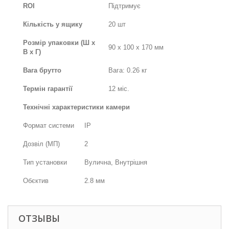
ROI
Підтримує
Кількість у ящику
20 шт
Розмір упаковки (Ш х
90 x 100 x 170 мм
В х Г)
Вага брутто
Вага: 0.26 кг
Термін гарантії
12 міс.
Технічні характеристики камери
Формат системи
IP
Дозвіл (МП)
2
Тип установки
Вулична, Внутрішня
Обєктив
2.8 мм
ОТЗЫВЫ