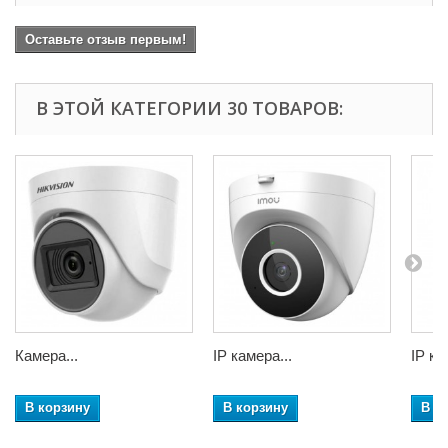
Оставьте отзыв первым!
В ЭТОЙ КАТЕГОРИИ 30 ТОВАРОВ:
Камера...
IP камера...
IP ка
В корзину
В корзину
В к