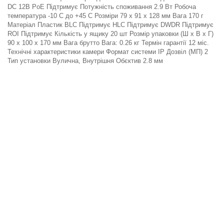
DC 12В PoE Підтримує Потужність споживання 2.9 Вт Робоча
температура -10 C до +45 C Розміри 79 х 91 х 128 мм Вага 170 г
Матеріал Пластик BLC Підтримує HLC Підтримує DWDR Підтримує
ROI Підтримує Кількість у ящику 20 шт Розмір упаковки (Ш х В х Г)
90 x 100 x 170 мм Вага брутто Вага: 0.26 кг Термін гарантії 12 міс.
Технічні характеристики камери Формат системи IP Дозвіл (МП) 2
Тип установки Вулична, Внутрішня Обєктив 2.8 мм