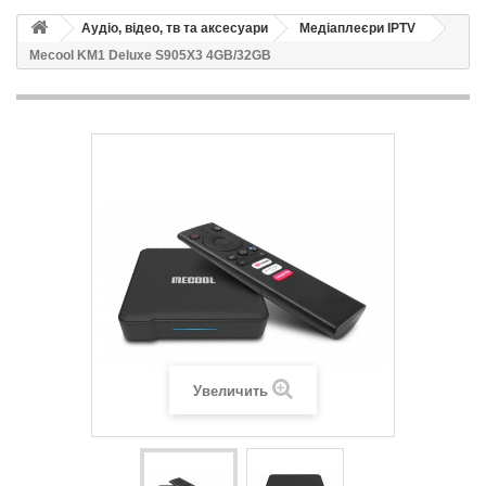
Аудіо, відео, тв та аксесуари
Медіаплеєри IPTV
Mecool KM1 Deluxe S905X3 4GB/32GB
Увеличить