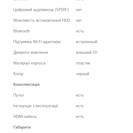
Цифровий аудіовиход (SPDIF)
нет
Можливість встановлення HDD
нет
Bluetooth
есть
Підтримка Wi-Fi адаптерів
встроенный
Джерело живлення
внешний 5V
Матеріал корпуса
пластик
Колір
черный
Комплектація
Пульт
есть
Інструкція з експлуатації
есть
HDMI-кабель
есть
Габарити