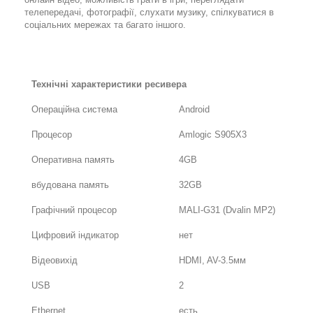
телепередачі, фотографії, слухати музику, спілкуватися в
соціальних мережах та багато іншого.
Технічні характеристики ресивера
Операційна система
Android
Процесор
Amlogic S905X3
Оперативна память
4GB
вбудована память
32GB
Графічний процесор
MALI-G31 (Dvalin MP2)
Цифровий індикатор
нет
Відеовихід
HDMI, AV-3.5мм
USB
2
Ethernet
есть