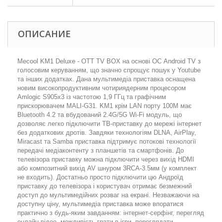
ОПИСАНИЕ
Mecool KM1 Deluxe - OTT TV BOX на основі ОС Android TV з
голосовим керуванням, що значно спрощує пошук у Youtube
та інших додатках. Дана мультимедіа приставка оснащена
новим високопродуктивним чотириядерним процесором
Amlogic S905x3 із частотою 1,9 ГГц та графічним
прискорювачем MALI-G31. KM1 крім LAN порту 100M має
Bluetooth 4.2 та вбудований 2.4G/5G Wi-Fi модуль, що
дозволяє легко підключити ТВ-приставку до мережі інтернет
без додаткових дротів. Завдяки технологіям DLNA, AirPlay,
Miracast та Samba приставка підтримує потокові технології
передачі медіаконтенту з планшетів та смартфонів. До
телевізора приставку можна підключити через вихід HDMI
або композитний вихід AV шнуром 3RCA-3.5мм (у комплект
не входить). Достатньо просто підключити цю Андроїд
приставку до телевізора і користувач отримає безмежний
доступ до мультимедійних розваг на екрані. Незважаючи на
доступну ціну, мультимедіа приставка може впоратися
практично з будь-яким завданням: інтернет-серфінг, перегляд
онлайн відео, можливість грати в ігри, переглядати