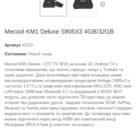
Mecool KM1 Deluxe S905X3 4GB/32GB
Артикул
43270
Состояние:
Новый товар
Mecool KM1 Deluxe - OTT TV BOX на основі ОС Android TV з
голосовим керуванням, що значно спрощує пошук у Youtube та
інших додатках. Дана мультимедіа приставка оснащена новим
високопродуктивним чотириядерним процесором Amlogic S905x3 із
частотою 1,9 ГГц та графічним прискорювачем MALI-G31. KM1 крім
LAN порту 100M має Bluetooth 4.2 та вбудований 2.4G/5G Wi-Fi
модуль, що дозволяє легко підключити ТВ-приставку до мережі
інтернет без додаткових дротів. Завдяки технологіям DLNA, AirPlay,
Miracast та Samba приставка підтримує потокові технології передачі
медіаконтенту з планшетів та смартфонів. До телевізора приставку
можна підключити через вихід HDMI або композитний вихід
AVшнуром 3RCA-3.5мм (у комплект не входить).