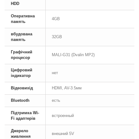
HDD
Оперативна
4GB
память
вбудована
32GB
память
Графічний
MALI-G31 (Dvalin MP2)
процесор
Цифровий
нет
індикатор
Відеовихід
HDMI, AV-3.5мм
Bluetooth
есть
Підтримка Wi-
встроенный
Fi адаптерів
Джерело
внешний 5V
живлення