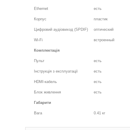
Ethernet
есть
Корпус
пластик
Цифровий аудіовиход (SPDIF)
оптический
Wi-Fi
встроенный
Комплектація
Пульт
есть
Інструкція з експлуатації
есть
HDMI-кабель
есть
Блок живлення
есть
Габарити
Вага
0.41 кг