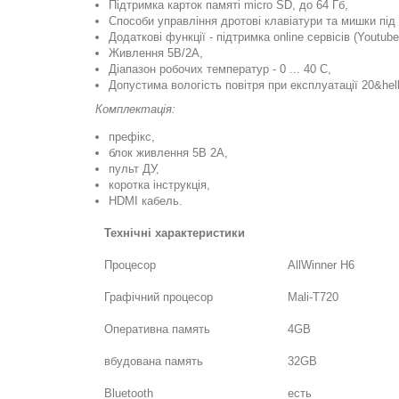
Підтримка карток памяті micro SD, до 64 Гб,
Способи управління дротові клавіатури та мишки під 
Додаткові функції - підтримка online сервісів (Youtube
Живлення 5В/2А,
Діапазон робочих температур - 0 ... 40 С,
Допустима вологість повітря при експлуатації 20&hel
Комплектація:
префікс,
блок живлення 5В 2А,
пульт ДУ,
коротка інструкція,
HDMI кабель.
Технічні характеристики
Процесор
AllWinner H6
Графічний процесор
Mali-T720
Оперативна память
4GB
вбудована память
32GB
Bluetooth
есть