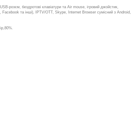
USB-розєм, бездротові клавіатури та Air mouse, ігровий джойстик,
, Facebook та інші), IPTV/OTT, Skype, Internet Browser сумісний з Android,
lip,80%.