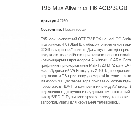
T95 Max Allwinner H6 4GB/32GB
Артикул
42750
Состояние:
Новый товар
T95 Max компактний OTT TV BOX на базі ОС Andro
підтримкою 4K (UltraHD), обємом оперативної пам
32GB внутрішньої памяті. Дана мультимедіа прист
потужною телевізійною приставкою нового поколін
чотириядерним процесором Allwinner H6 ARM Cort
графічним прискорювачем Mali-T720 MP2 крім LA
має вбудований Wi-Fi модуль 2.4GHz, що дозволя
підключити ТВ-приставку до мережі інтернет та в
Bluetooth 4.0. До телевізора приставку можна під
через вихід HDMI та композитний вихід AV вихід.
підключення до сучасних аудіосистем є оптичний 
вихід S/PDIF. Пульт має зручну форму та кнопки,
запрограмувати для керування телевізором.