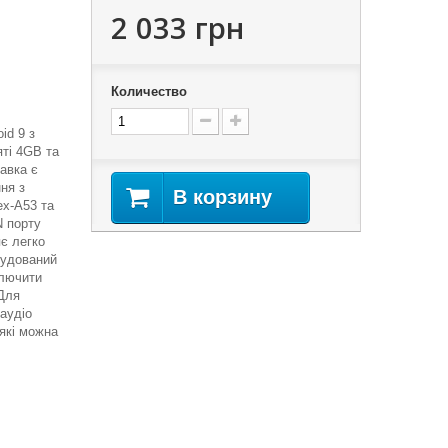
2 033 грн
Количество
id 9 з
яті 4GB та
авка є
ня з
В корзину
ex-A53 та
N порту
є легко
будований
ключити
 Для
аудіо
 які можна