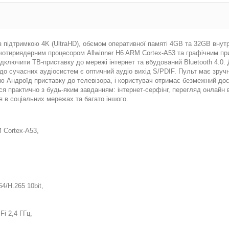
 підтримкою 4K (UltraHD), обємом оперативної памяті 4GB та 32GB внутр
 чотириядерним процесором Allwinner H6 ARM Cortex-A53 та графічним п
дключити ТВ-приставку до мережі інтернет та вбудований Bluetooth 4.0.
до сучасних аудіосистем є оптичний аудіо вихід S/PDIF. Пульт має зруч
ю Андроїд приставку до телевізора, і користувач отримає безмежний до
я практично з будь-яким завданням: інтернет-серфінг, перегляд онлайн в
я в соціальних мережах та багато іншого.
 Cortex-A53,
4/H.265 10bit,
i 2,4 ГГц,