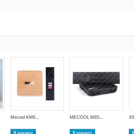
Mecool KM6...
MECOOL M8S...
X9
В корзину
В корзину