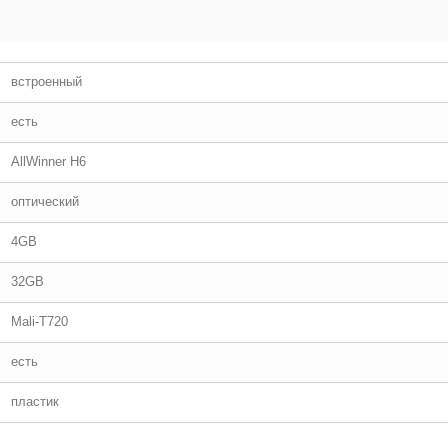
встроенный
есть
AllWinner H6
оптический
4GB
32GB
Mali-T720
есть
пластик