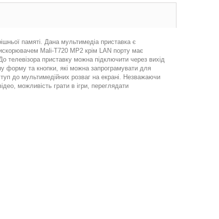
ішньої памяті. Дана мультимедіа приставка є
рискорювачем Mali-T720 MP2 крім LAN порту має
 До телевізора приставку можна підключити через вихід
ну форму та кнопки, які можна запрограмувати для
ступ до мультимедійних розваг на екрані. Незважаючи
ідео, можливість грати в ігри, переглядати