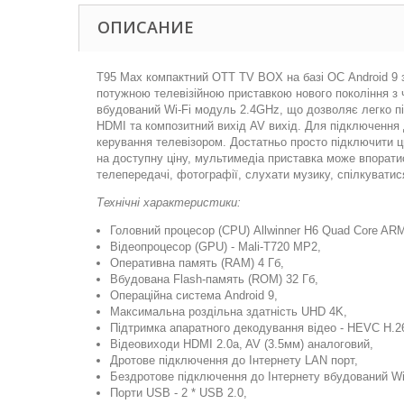
ОПИСАНИЕ
T95 Max компактний OTT TV BOX на базі ОС Android 9 з
потужною телевізійною приставкою нового покоління з
вбудований Wi-Fi модуль 2.4GHz, що дозволяє легко пі
HDMI та композитний вихід AV вихід. Для підключення 
керування телевізором. Достатньо просто підключити ц
на доступну ціну, мультимедіа приставка може впоратис
телепередачі, фотографії, слухати музику, спілкуватис
Технічні характеристики:
Головний процесор (CPU) Allwinner H6 Quad Core ARM
Відеопроцесор (GPU) - Mali-T720 MP2,
Оперативна память (RAM) 4 Гб,
Вбудована Flash-память (ROM) 32 Гб,
Операційна система Android 9,
Максимальна роздільна здатність UHD 4K,
Підтримка апаратного декодування відео - HEVC H.26
Відеовиходи HDMI 2.0a, AV (3.5мм) аналоговий,
Дротове підключення до Інтернету LAN порт,
Бездротове підключення до Інтернету вбудований WiF
Порти USB - 2 * USB 2.0,