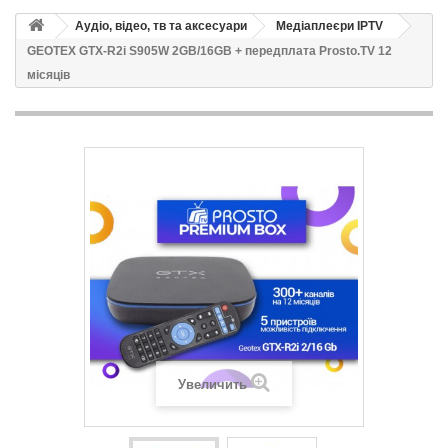
Аудіо, відео, тв та аксесуари
Медіаплеєри IPTV
GEOTEX GTX-R2i S905W 2GB/16GB + передплата Prosto.TV 12
місяців
Увеличить