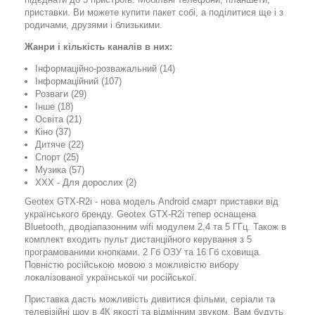
приставки. Ви можете купити пакет собі, а поділитися ще і з
родичами, друзями і близькими.
Жанри і кількість каналів в них:
Інформаційно-розважальний (14)
Інформаційний (107)
Розваги (29)
Інше (18)
Освіта (21)
Кіно (37)
Дитяче (22)
Спорт (25)
Музика (57)
ХХХ - Для дорослих (2)
Geotex GTX-R2i - нова модель Android смарт приставки від
українського бренду. Geotex GTX-R2i тепер оснащена
Bluetooth, дводіапазонним wifi модулем 2,4 та 5 ГГц. Також в
комплект входить пульт дистанційного керування з 5
програмованими кнопками. 2 Гб ОЗУ та 16 Гб сховища.
Повністю російською мовою з можливістю вибору
локалізованої української чи російської.
Приставка дасть можливість дивитися фільми, серіали та
телевізійні шоу в 4К якості та відмінним звуком. Вам будуть