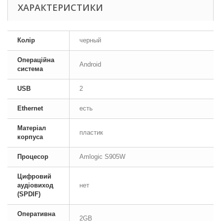
ХАРАКТЕРИСТИКИ
Колір
черный
Операційна
Android
система
USB
2
Ethernet
есть
Матеріал
пластик
корпуса
Процесор
Amlogic S905W
Цифровий
аудіовиход
нет
(SPDIF)
Оперативна
2GB