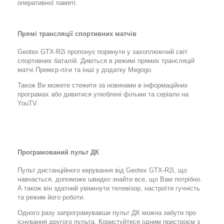
оперативної памяті.
Прямі трансляції спортивних матчів
Geotex GTX-R2i пропонує поринути у захоплюючий світ
спортивних баталій. Дивіться в режимі прямих трансляцій
матчі Премєр-ліги та інші у додатку Megogo.
Також Ви можете стежити за новинами в інформаційних
програмах або дивитися улюблені фільми та серіали на
YouTV.
Програмований пульт ДК
Пульт дистанційного керування від Geotex GTX-R2i, що
навчається, допоможе швидко знайти все, що Вам потрібно.
А також він здатний увімкнути телевізор, настроїти гучність
та режим його роботи.
Одного разу запрограмувавши пульт ДК можна забути про
існування другого пульта. Користуйтеся одним пристроєм з