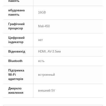
память
вбудована
16GB
память
Графічний
Mali-450
процесор
Цифровий
нет
індикатор
Відеовихід
HDMI, AV-3.5мм
Bluetooth
есть
Підтримка
Wi-Fi
встроенный
адаптерів
Джерело
внешний 5V
живлення