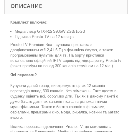
ОПИСАНИЕ
Комплект включає:
Медіаплеєр GTX-R2i S905W 2GB/16GB
Підписка Prosto.TV на 12 місяців
Prosto.TV Premium Box - сучасна приставка з
дводіапазонним wifi 2,4 і 5 Гц з функцією блутуз, а також
програмованим пультом для тв. На борту приставки
встановлено офіційний IPTV сервіс від лідера ринку Prosto tv
(пакет преміум на понад 300 каналів терміном на 12 міс.)
Які переваги?
Купуючи даний товар, ви отримуєте цілих 12 місяців
переглядів понад 300 каналів, без обмежень. Таке щастя в
будинку оцінять всі, особливо діти. Так як в даному пакеті є
дуже багато дитячих каналів і каналів різноманітними
мультфільмами. Також є багато каналів з фільмами,
серіалами, премєрами кіно, мода, рибалка, новини та багато
іншого.
Велика перевага підключення Prosto.TV, це можливість
підєднати до 5 пристроїв. Мобільні телефони, планшети,