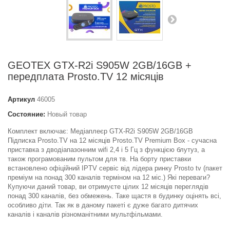
GEOTEX GTX-R2i S905W 2GB/16GB +
передплата Prosto.TV 12 місяців
Артикул
46005
Состояние:
Новый товар
Комплект включає: Медіаплеєр GTX-R2i S905W 2GB/16GB
Підписка Prosto.TV на 12 місяців Prosto.TV Premium Box - сучасна
приставка з дводіапазонним wifi 2,4 і 5 Гц з функцією блутуз, а
також програмованим пультом для тв. На борту приставки
встановлено офіційний IPTV сервіс від лідера ринку Prosto tv (пакет
преміум на понад 300 каналів терміном на 12 міс.) Які переваги?
Купуючи даний товар, ви отримуєте цілих 12 місяців переглядів
понад 300 каналів, без обмежень. Таке щастя в будинку оцінять всі,
особливо діти. Так як в даному пакеті є дуже багато дитячих
каналів і каналів різноманітними мультфільмами.