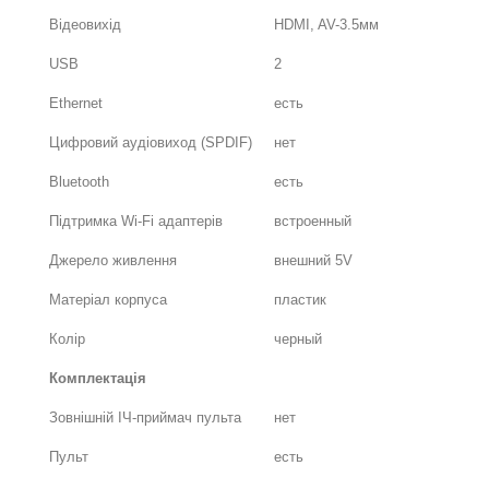
Відеовихід
HDMI, AV-3.5мм
USB
2
Ethernet
есть
Цифровий аудіовиход (SPDIF)
нет
Bluetooth
есть
Підтримка Wi-Fi адаптерів
встроенный
Джерело живлення
внешний 5V
Матеріал корпуса
пластик
Колір
черный
Комплектація
Зовнішній ІЧ-приймач пульта
нет
Пульт
есть