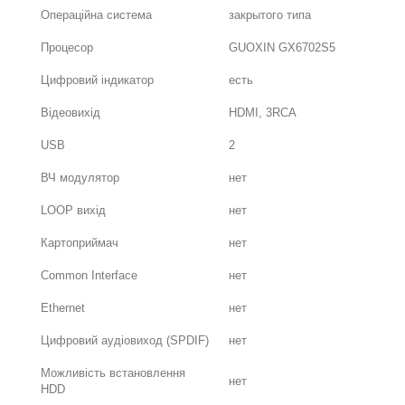
Операційна система
закрытого типа
Процесор
GUOXIN GX6702S5
Цифровий індикатор
есть
Відеовихід
HDMI, 3RCA
USB
2
ВЧ модулятор
нет
LOOP вихід
нет
Картоприймач
нет
Common Interface
нет
Ethernet
нет
Цифровий аудіовиход (SPDIF)
нет
Можливість встановлення
нет
HDD