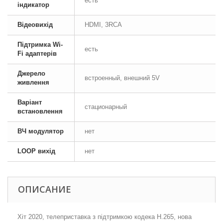
есть
індикатор
Відеовихід
HDMI, 3RCA
Підтримка Wi-
есть
Fi адаптерів
Джерело
встроенный, внешний 5V
живлення
Варіант
стационарный
встановлення
ВЧ модулятор
нет
LOOP вихід
нет
ОПИСАНИЕ
Хіт 2020, телеприставка з підтримкою кодека H.265, нова