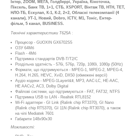
Інтер, ZOOM, МЕГА, Голдберрі, Україна, Кіноточка,
Піксель, Банк ТВ, 1+1, СТБ, ХSPORT, Вінтаж ТВ, НТН, ТЕТ,
НЛО-ТБ, Ескулап, К-1, К-2, 2+2, Обласні телекомпанії (4
канали), УТ-1, Новий, Dobro, ICTV, M1, Тоніс, Ентер-
фільм, 5 канал, BUSINESS.
Технічні характеристики Т625А
:
Процесор - GUOXIN GX6702S5
ОЗУ 64Мб
Flash - 4Мб
Підтримка стандартів DVB-T/T2/C
Роздільна здатність - 576i, 576p, 720p, 1080i, 1080p (50Hz)
Формати, що підтримуються - MPEG-1, MPEG-2, MPEG-4,
H.264, H.265, HEVC, XviD, DX50 (обмежені версії)
Аудіо кодеки - MPEG-1LayerⅠ&Ⅱ, MP3, AAC-LC, HE-AAC,
HE AACv2, AC3, Dolby Digital
Файлові системи, що підтримуються - FAT, FAT32, NTFS
Підтримка USB to LAN - Realtek RTL8152
Wi-Fi адаптери - GI Link (Ralink chip RT3370), GI Nano
(Ralink chip RT5370), GI 11N (Ralink chip RT3070), а також
на чіпі Mediatek 7601
Габарити 148x90x30
Можливості: