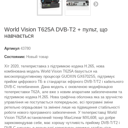
World Vision T625A DVB-T2 + пульт, що
навчається
Артикул
43780
Состояние:
Новый товар
Хіт 2020, телеприставка з підтримкою кодека H.265, нова
комбінована модель World Vision T625A базується на
високопродуктивному процесорі GUOXIN GX6702S5, підтримує
прийом цифрового ТБ в стандартах ефірного DVB-T/T2 і кабельного
DVB-C телебачення. Дана модель є оновленою модифікацією
телеприставки T62A, але вже з новим апаратним забезпеченням та
підтримкою кодека H.265. Нова графічна оболонка яка за зручністю
управління не поступається попередньою, всі програмні зміни
ретельно опрацьовані та змінені лише на підвищення стабільності
роботи нового програмного забезпечення. У телеприставці World
Vision T625A встановлений тюнер MaxLinear MXL608, що добре
зарекомендував себе, має хорошу чутливість прийому DVB-T/T2 і
DVB-C сигналу, в результаті користувач отримує стабільність