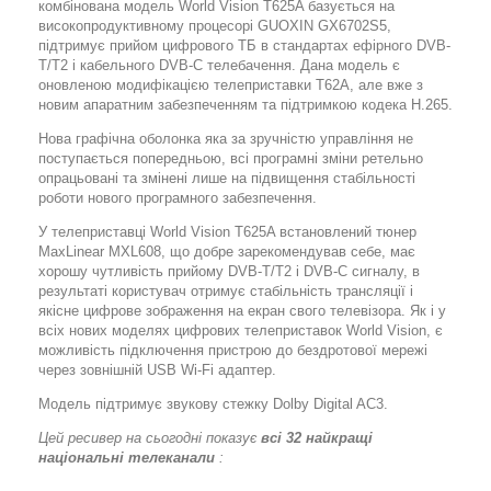
комбінована модель World Vision T625A базується на
високопродуктивному процесорі GUOXIN GX6702S5,
підтримує прийом цифрового ТБ в стандартах ефірного DVB-
T/T2 і кабельного DVB-C телебачення. Дана модель є
оновленою модифікацією телеприставки T62A, але вже з
новим апаратним забезпеченням та підтримкою кодека H.265.
Нова графічна оболонка яка за зручністю управління не
поступається попередньою, всі програмні зміни ретельно
опрацьовані та змінені лише на підвищення стабільності
роботи нового програмного забезпечення.
У телеприставці World Vision T625A встановлений тюнер
MaxLinear MXL608, що добре зарекомендував себе, має
хорошу чутливість прийому DVB-T/T2 і DVB-C сигналу, в
результаті користувач отримує стабільність трансляції і
якісне цифрове зображення на екран свого телевізора. Як і у
всіх нових моделях цифрових телеприставок World Vision, є
можливість підключення пристрою до бездротової мережі
через зовнішній USB Wi-Fi адаптер.
Модель підтримує звукову стежку Dolby Digital AC3.
Цей ресивер на сьогодні показує
всі 32 найкращі
національні телеканали
: