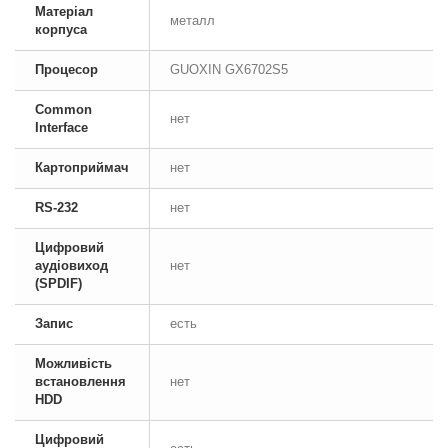
Матеріал
металл
корпуса
Процесор
GUOXIN GX6702S5
Common
нет
Interface
Картоприймач
нет
RS-232
нет
Цифровий
аудіовиход
нет
(SPDIF)
Запис
есть
Можливість
встановлення
нет
HDD
Цифровий