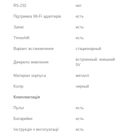
RS-232
нет
Підтримка Wi-Fi адаптерів
есть
Запис
есть
Timeshift
есть
Варіант встановлення
стационарный
встроенный, внешний
Джерело живлення
5V
Матеріал корпуса
металл
Колір
черный
Комплектація
Пульт
есть
Батарейки
есть
Інструкція з експлуатації
есть