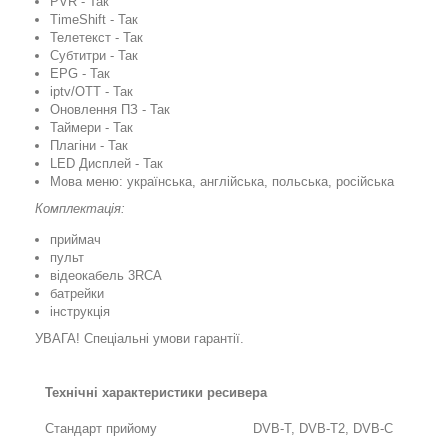
PVR - Так
TimeShift - Так
Телетекст - Так
Субтитри - Так
EPG - Так
iptv/OTT - Так
Оновлення ПЗ - Так
Таймери - Так
Плагіни - Так
LED Дисплей - Так
Мова меню: українська, англійська, польська, російська
Комплектація:
приймач
пульт
відеокабель 3RCA
батрейки
інструкція
УВАГА! Спеціальні умови гарантії.
Технічні характеристики ресивера
Стандарт прийому
DVB-T, DVB-T2, DVB-C