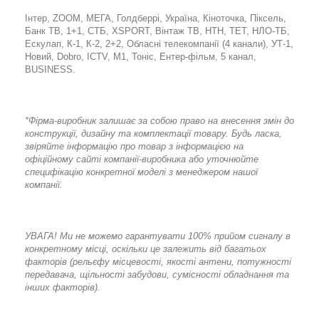
Інтер, ZOOM, МЕГА, Голдберрі, Україна, Кіноточка, Піксель,
Банк ТВ, 1+1, СТБ, ХSPORT, Вінтаж ТВ, НТН, ТЕТ, НЛО-ТБ,
Ескулап, К-1, К-2, 2+2, Обласні телекомпанії (4 канали), УТ-1,
Новий, Dobro, ICTV, M1, Тоніс, Ентер-фільм, 5 канал,
BUSINESS.
*Фірма-виробник залишає за собою право на внесення змін до
конструкції, дизайну та комплектації товару. Будь ласка,
звіряйте інформацію про товар з інформацією на
офіційному сайті компанії-виробника або уточнюйте
специфікацію конкретної моделі з менеджером нашої
компанії.
УВАГА! Ми не можемо гарантувати 100% прийом сигналу в
конкретному місці, оскільки це залежить від багатьох
факторів (рельєфу місцевості, якості антени, потужності
передавача, щільності забудови, сумісності обладнання та
інших факторів).