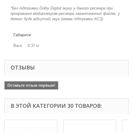
*Без підтримки Dolby Digital звуку у даного ресівера при
програванні медіаплеєром ресівера завантажених файлів, у
деяких буде відсутній звук (немає підтримки AC3).
Габарити
Вага
0.37 кг
ОТЗЫВЫ
Оставьте отзыв первым!
В ЭТОЙ КАТЕГОРИИ 30 ТОВАРОВ: