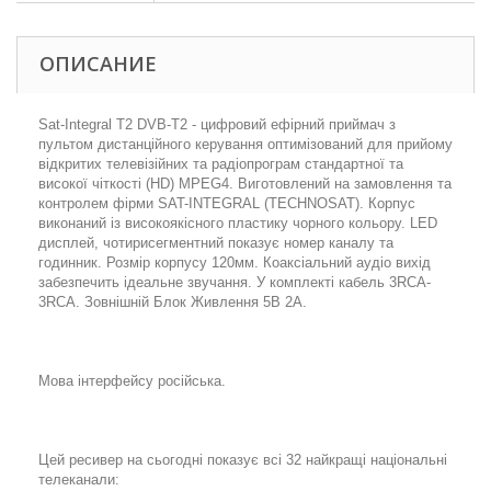
ОПИСАНИЕ
Sat-Integral T2 DVB-T2 - цифровий ефірний приймач з
пультом дистанційного керування оптимізований для прийому
відкритих телевізійних та радіопрограм стандартної та
високої чіткості (HD) MPEG4. Виготовлений на замовлення та
контролем фірми SAT-INTEGRAL (TECHNOSAT). Корпус
виконаний із високоякісного пластику чорного кольору. LED
дисплей, чотирисегментний показує номер каналу та
годинник. Розмір корпусу 120мм. Коаксіальний аудіо вихід
забезпечить ідеальне звучання. У комплекті кабель 3RCA-
3RCA. Зовнішній Блок Живлення 5В 2А.
Мова інтерфейсу російська.
Цей ресивер на сьогодні показує всі 32 найкращі національні
телеканали: