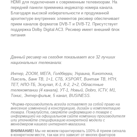
HDMI для подключения к современным телевизорам. На
передней панели приемника индикатор номера канала.
Благодаря высокой избирательности и продуманной
архитектуре внутренних элементов ресивер обеспечивает
прием каналов форматов DVB-T и DVB-T2.
Присутствует
поддержка Dolby Digital AC3. Ресивер имеет внешний блок
питания
Данный ресивер на сегодня показывает все 32 лучших
национальных телеканала:
Интер, ZOOM, МЕГА, Голдберри, Украина, Киноточка,
Пиксель, Банк ТВ, 1+1, СТБ, ХSPORT, Винтаж ТВ, НТН,
ТЕТ, НЛО-ТБ, Эскулап, К-1, К-2, 2+2, Областные
телекомпании (4 канала), УТ-1, Новый, Dobro, ICTV, M1,
Тонис, Энтер-фильм, 5 канал, BUSINESS.
*Фирма-производитель всегда оставляет за собой право на
внесение изменений в конструкцию, дизайн и комплектацию
товара. Пожалуйста, сверяйте информацию о товаре с
информацией на официальном сайте компании производителя
или уточняйте спецификацию конкретной модели с
менеджером нашего интернет-магазина.
ВНИМАНИЕ!
Мы не можем гарантировать 100%-й прием сигнала
в конкретном месте, так как это зависит от многих факторов