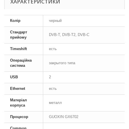
ХАРАКТЕРИСТИКИ
Колір
черный
Стандарт
DVB-T, DVB-T2, DVB-C
прийому
Timeshift
есть
Операційна
закрытого типа
система
USB
2
Ethernet
есть
Матеріал
металл
корпуса
Процесор
GUOXIN GX6702
Common