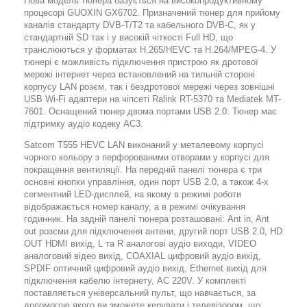
Нова модель тюнера базується на високопродуктивному
процесорі GUOXIN GX6702. Призначений тюнер для прийому
каналів стандарту DVB-T/T2 та кабельного DVB-C, як у
стандартній SD так і у високій чіткості Full HD, що
транслюються у форматах H.265/HEVC та H.264/MPEG-4. У
тюнері є можливість підключення пристрою як дротової
мережі інтернет через встановлений на тильній стороні
корпусу LAN розєм, так і бездротової мережі через зовнішні
USB Wi-Fi адаптери на чіпсеті Ralink RT-5370 та Mediatek MT-
7601. Оснащений тюнер двома портами USB 2.0. Тюнер має
підтримку аудіо кодеку AC3.
Satcom T555 HEVC LAN
виконаний у металевому корпусі
чорного кольору з перфорованими отворами у корпусі для
покращення вентиляції. На передній панелі тюнера є три
основні кнопки управління, один порт USB 2.0, а також 4-х
сегментний LED-дисплей, на якому в режимі роботи
відображається номер каналу, а в режимі очікування
годинник. На задній панелі тюнера розташовані: Ant in, Ant
out розєми для підключення антени, другий порт USB 2.0, HD
OUT HDMI вихід, L та R аналогові аудіо виходи, VIDEO
аналоговий відео вихід, COAXIAL цифровий аудіо вихід,
SPDIF оптичний цифровий аудіо вихід, Ethernet вихід для
підключення кабелю інтернету, АС 220V. У комплекті
поставляється універсальний пульт, що навчається, за
допомогою якого ви зможете керувати і телевізором, що