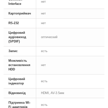
нет
Interface
Картоприймач
нет
RS-232
нет
Цифровий
аудіовиход
оптический
(SPDIF)
Запис
есть
Можливість
встановлення
нет
HDD
Цифровий
есть
індикатор
Відеовихід
HDMI, AV-3.5мм
Підтримка Wi-
есть
Fi адаптерів