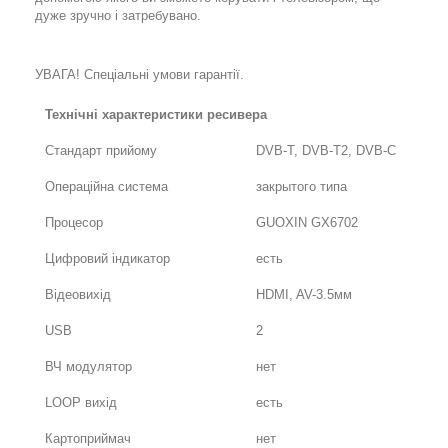
дуже зручно і затребувано.
УВАГА! Спеціальні умови гарантії.
Технічні характеристики ресивера
Стандарт прийому
DVB-T, DVB-T2, DVB-C
Операційна система
закрытого типа
Процесор
GUOXIN GX6702
Цифровий індикатор
есть
Відеовихід
HDMI, AV-3.5мм
USB
2
ВЧ модулятор
нет
LOOP вихід
есть
Картоприймач
нет