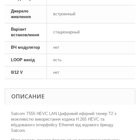
Джерело
встроенный
живлення
Варіант
стационарный
встановлення
ВЧ модулятор
нет
LOOP вихід
есть
0/12 V
нет
ОПИСАНИЕ
Satcom T555 HEVC LAN Цифровий ефірний тюнер Т2 з
можливістю використання кодека H.265 HEVC та
вбудованого інтерфейсу Ethernet від відомого бренду
Satcom.