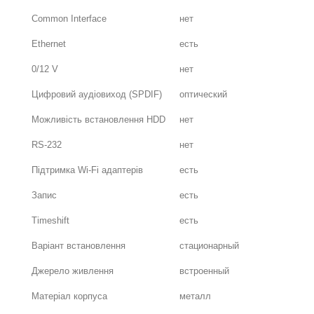
Common Interface
нет
Ethernet
есть
0/12 V
нет
Цифровий аудіовиход (SPDIF)
оптический
Можливість встановлення HDD
нет
RS-232
нет
Підтримка Wi-Fi адаптерів
есть
Запис
есть
Timeshift
есть
Варіант встановлення
стационарный
Джерело живлення
встроенный
Матеріал корпуса
металл