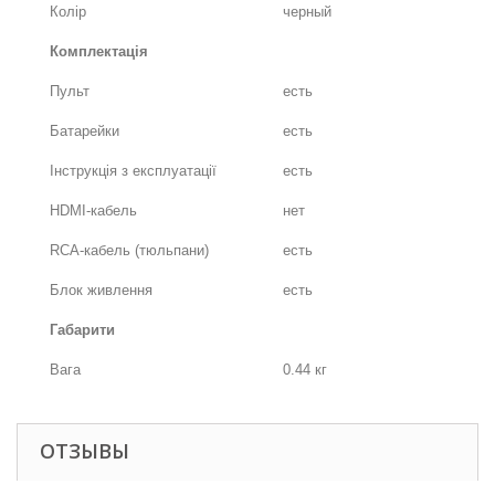
Колір
черный
Комплектація
Пульт
есть
Батарейки
есть
Інструкція з експлуатації
есть
HDMI-кабель
нет
RCA-кабель (тюльпани)
есть
Блок живлення
есть
Габарити
Вага
0.44 кг
ОТЗЫВЫ