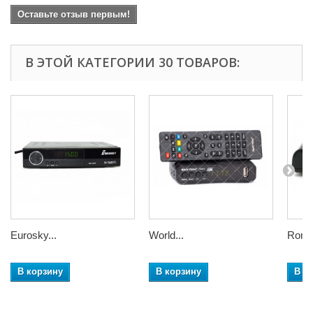
Оставьте отзыв первым!
В ЭТОЙ КАТЕГОРИИ 30 ТОВАРОВ:
Eurosky...
World...
Romsa
В корзину
В корзину
В к