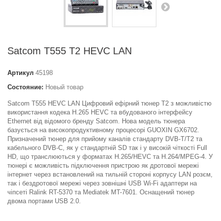
Satcom T555 T2 HEVC LAN
Артикул
45198
Состояние:
Новый товар
Satcom T555 HEVC LAN Цифровий ефірний тюнер Т2 з можливістю
використання кодека H.265 HEVC та вбудованого інтерфейсу
Ethernet від відомого бренду Satcom. Нова модель тюнера
базується на високопродуктивному процесорі GUOXIN GX6702.
Призначений тюнер для прийому каналів стандарту DVB-T/T2 та
кабельного DVB-C, як у стандартній SD так і у високій чіткості Full
HD, що транслюються у форматах H.265/HEVC та H.264/MPEG-4. У
тюнері є можливість підключення пристрою як дротової мережі
інтернет через встановлений на тильній стороні корпусу LAN розєм,
так і бездротової мережі через зовнішні USB Wi-Fi адаптери на
чіпсеті Ralink RT-5370 та Mediatek MT-7601. Оснащений тюнер
двома портами USB 2.0.