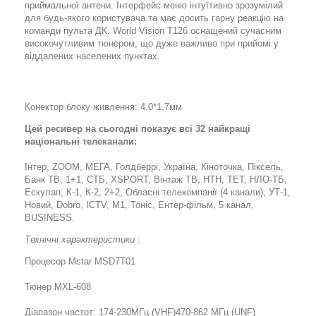
приймальної антени. Інтерфейс меню інтуїтивно зрозумілий
для будь-якого користувача та має досить гарну реакцію на
команди пульта ДК. World Vision T126 оснащений сучасним
високочутливим тюнером, що дуже важливо при прийомі у
віддалених населених пунктах.
Конектор блоку живлення: 4.0*1.7мм
Цей ресивер на сьогодні показує всі 32 найкращі
національні телеканали:
Інтер, ZOOM, МЕГА, Голдберрі, Україна, Кіноточка, Піксель,
Банк ТВ, 1+1, СТБ, ХSPORT, Вінтаж ТВ, НТН, ТЕТ, НЛО-ТБ,
Ескулап, К-1, К-2, 2+2, Обласні телекомпанії (4 канали), УТ-1,
Новий, Dobro, ICTV, M1, Тоніс, Ентер-фільм, 5 канал,
BUSINESS.
Технічні характеристики
:
Процесор Mstar MSD7T01
Тюнер MXL-608
Діапазон частот: 174-230МГц (VHF)470-862 МГц (UNF)