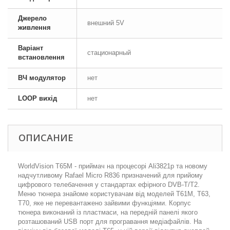
Джерело
внешний 5V
живлення
Варіант
стационарный
встановлення
ВЧ модулятор
нет
LOOP вихід
нет
ОПИСАНИЕ
WorldVision T65М - приймач на процесорі Ali3821p та новому
надчутливому Rafael Micro R836 призначений для прийому
цифрового телебачення у стандартах ефірного DVB-T/T2.
Меню тюнера знайоме користувачам від моделей T61M, T63,
T70, яке не перевантажено зайвими функціями. Корпус
тюнера виконаний із пластмаси, на передній панелі якого
розташований USB порт для програвання медіафайлів. На