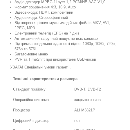
Аудіо декодер MPEG-1Layer 1,2 PCM/HE-AAC V1,0
Формат зображення 4:3, 16:9, Auto
Відеовиходи: HDMI, композитний
Аудіовиходи: Стереофонічний
Відтворення різних мультимедійних файлів MKV, AVI,
JPEG, MP3
Електронний телегід (EPG) на 7 днів
Автоматичний та ручний пошук по всіх каналах
Підтримка роздільної здатності відео: 1080p, 1080i, 720p,
576p та 576i
Багатомовне меню
PVR та TimeShift при використанні USB-носіїв
УВАГА! Спеціальні умови гарантії.
Технічні характеристики ресивера
Стандарт прийому
DVB-T, DVB-T2
Операційна система
закрытого типа
Процесор
ALI M3821P
Цифровий індикатор
нет