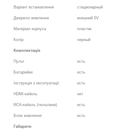
Варіант встановлення
стационарный
Джерело живлення
внешний 5V
Матеріал корпуса
пластик
Колір
черный
Комплектація
Пульт
есть
Батарейки
есть
Інструкція з експлуатації
есть
HDMI-кабель
нет
RCA-кабель (тюльпани)
есть
Блок живлення
есть
Габарити