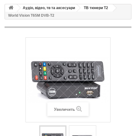
Аудіо, відео, тв та аксесуари
ТВ тюнери Т2
World Vision T65M DVB-T2
Увеличить