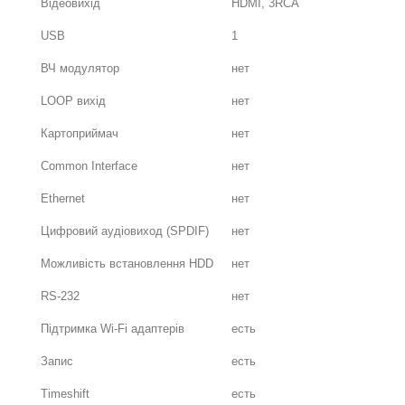
Відеовихід
HDMI, 3RCA
USB
1
ВЧ модулятор
нет
LOOP вихід
нет
Картоприймач
нет
Common Interface
нет
Ethernet
нет
Цифровий аудіовиход (SPDIF)
нет
Можливість встановлення HDD
нет
RS-232
нет
Підтримка Wi-Fi адаптерів
есть
Запис
есть
Timeshift
есть