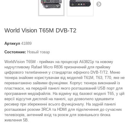
World Vision T65M DVB-T2
Артикул
41889
Состояние:
Новый товар
WorldVision T65М - приймач на процесорі Ali3821p та новому
надчутливому Rafael Micro R836 призначений для прийому
цифрового телебачення у стандартах ефірного DVB-T/T2. Меню
тюнера знайоме користувачам від моделей T61M, T63, T70, яке не
перевантажено зайвими функціями. Корпус тюнера виконаний із
пластмаси, на передній панелі якого розташований USB порт для
програвання медіафайлів. На відміну від базової моделі T65, у цій
версії відсутня дисплей на панелі, що дозволило здешевити
ресивер при збереженні всього функціоналу. На задній панелі
розташовані розєми 3RCA та HDMI для підключення до сучасних
телевізорів, антенний вхід та розєм для зовнішнього блока
живлення 5В.