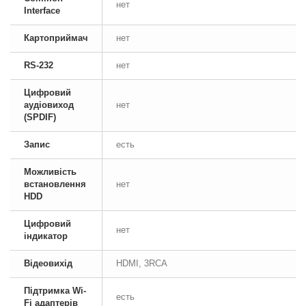
нет
Interface
Картоприймач
нет
RS-232
нет
Цифровий
аудіовиход
нет
(SPDIF)
Запис
есть
Можливість
встановлення
нет
HDD
Цифровий
нет
індикатор
Відеовихід
HDMI, 3RCA
Підтримка Wi-
есть
Fi адаптерів