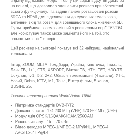
відміну від базової моделі T65, у цій версії відсутня дисплей
на панелі, що дозволило здешевити ресивер при збереженні
всього функціоналу. На задній панелі розташовані розєми
3RCA та HDMI для підключення до сучасних телевізорів,
антенний вхід та розєм для зовнішнього блока живлення 5В.
Пульт приймача взаємозамінний з ресиверами серії T62/T64,
але користувач також може замінити його на той, хто
навчається з тієї ж серії.
Цей ресивер на сьогодні показує всі 32 найкращі національні
телеканали:
Інтер, ZOOM, МЕГА, Голдберрі, Україна, Кіноточка, Піксель,
Банк ТВ, 1+1, СТБ, ХSPORT, Вінтаж ТВ, НТН, ТЕТ, НЛО-ТБ,
Ескулап, К-1, К-2, 2+2, Обласні телекомпанії (4 канали), УТ-1,
Новий, Dobro, ICTV, M1, Тоніс, Ентер-фільм, 5 канал,
BUSINESS.
Технічні характеристики WorldVision Т65M:
Підтримка стандартів DVB-T/T2
Діапазон частот: 174-230 МГц (VHF) 470-862 МГц (UHF)
Модуляція QPSK/16QAM/64QAM/256QAM
Рівень сигналу: -15...-70 dBm
Відео декодер MPEG-1/MPEG-2 MP@HL, MPEG-4
AVC/H.264HP@L4