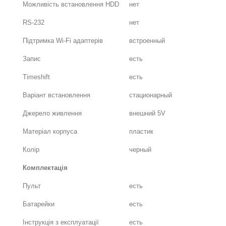
Можливість встановлення HDD
нет
RS-232
нет
Підтримка Wi-Fi адаптерів
встроенный
Запис
есть
Timeshift
есть
Варіант встановлення
стационарный
Джерело живлення
внешний 5V
Матеріал корпуса
пластик
Колір
черный
Комплектація
Пульт
есть
Батарейки
есть
Інструкція з експлуатації
есть