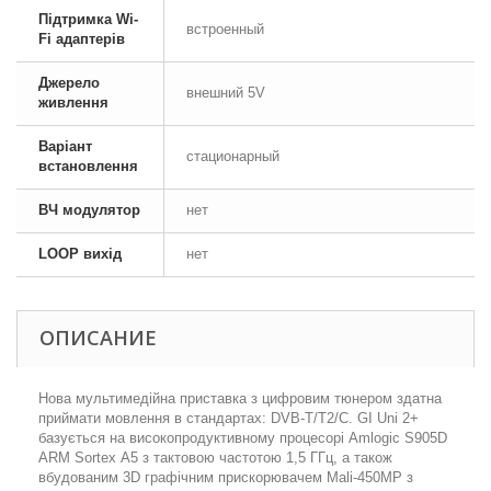
Підтримка Wi-
встроенный
Fi адаптерів
Джерело
внешний 5V
живлення
Варіант
стационарный
встановлення
ВЧ модулятор
нет
LOOP вихід
нет
ОПИСАНИЕ
Нова мультимедійна приставка з цифровим тюнером здатна
приймати мовлення в стандартах: DVB-T/T2/C. GI Uni 2+
базується на високопродуктивному процесорі Amlogic S905D
ARM Sortех А5 з тактовою частотою 1,5 ГГц, а також
вбудованим 3D графічним прискорювачем Mali-450MP з