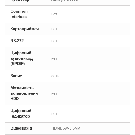
Common
нет
Interface
Картоприймач
нет
RS-232
нет
Цифровий
аудіовиход
нет
(SPDIF)
Запис
есть
Можливість
встановлення
нет
HDD
Цифровий
нет
індикатор
Відеовихід
HDMI, AV-3.5мм