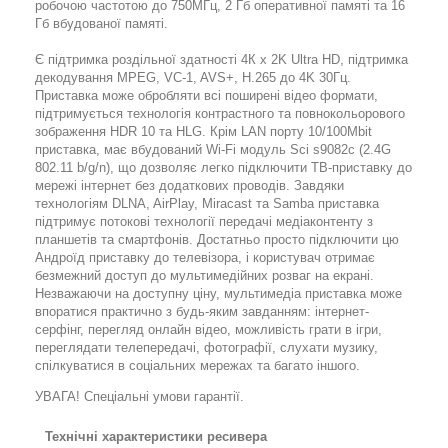
робочою частотою до 750MГц, 2 Гб оперативної памяті та 16
Гб вбудованої памяті.
Є підтримка роздільної здатності 4К x 2K Ultra HD, підтримка
декодування MPEG, VC-1, AVS+, H.265 до 4K 30Гц.
Приставка може обробляти всі поширені відео формати,
підтримується технологія контрастного та повнокольорового
зображення HDR 10 та HLG. Крім LAN порту 10/100Mbit
приставка, має вбудований Wi-Fi модуль Sci s9082c (2.4G
802.11 b/g/n), що дозволяє легко підключити ТВ-приставку до
мережі інтернет без додаткових проводів. Завдяки
технологіям DLNA, AirPlay, Miracast та Samba приставка
підтримує потокові технології передачі медіаконтенту з
планшетів та смартфонів. Достатньо просто підключити цю
Андроїд приставку до телевізора, і користувач отримає
безмежний доступ до мультимедійних розваг на екрані.
Незважаючи на доступну ціну, мультимедіа приставка може
впоратися практично з будь-яким завданням: інтернет-
серфінг, перегляд онлайн відео, можливість грати в ігри,
переглядати телепередачі, фотографії, слухати музику,
спілкуватися в соціальних мережах та багато іншого.
УВАГА! Спеціальні умови гарантії.
Технічні характеристики ресивера