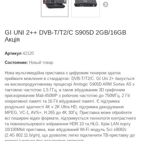
GI UNI 2++ DVB-T/T2/C S905D 2GB/16GB
Акція
Артикул
42120
Состояние:
Новый товар
Нова мультимедійна приставка з цифровим тюнером здатна
приймати мовлення в стандартах: DVB-T/T2/C. GI Uni 2+ базується
на високопродуктивному процесорі Amlogic S905D ARM Sortех А5 з
тактовою частотою 1,5 ГГц, а також вбудованим 3D графічним
прискорювачем Mali-450MP з робочою частотою до 750MГц, 2 Гб
оперативної памяті та 16 Гб вбудованої памяті. Є підтримка
роздільної здатності 4К x 2K Ultra HD, підтримка декодування
MPEG, VC-1, AVS+, H.265 до 4K 30Гц. Приставка може обробляти
всі поширені відео формати, підтримується технологія контрастного
та повнокольорового зображення HDR 10 та HLG. Крім LAN порту
10/100Mbit приставка, має вбудований Wi-Fi модуль Sci s9082c
(2.4G 802.11 b/g/n), що дозволяє легко підключити ТВ-приставку до
мережі інтернет без додаткових проводів.