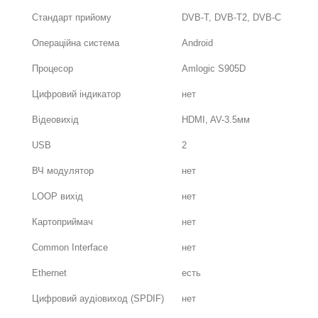
Стандарт прийому
DVB-T, DVB-T2, DVB-C
Операційна система
Android
Процесор
Amlogic S905D
Цифровий індикатор
нет
Відеовихід
HDMI, AV-3.5мм
USB
2
ВЧ модулятор
нет
LOOP вихід
нет
Картоприймач
нет
Common Interface
нет
Ethernet
есть
Цифровий аудіовиход (SPDIF)
нет