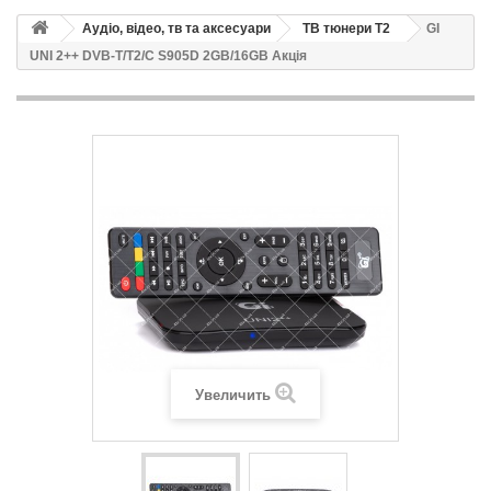
Аудіо, відео, тв та аксесуари
ТВ тюнери Т2
GI
UNI 2++ DVB-T/T2/C S905D 2GB/16GB Акція
Увеличить