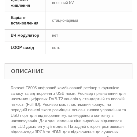
внешний 5V
живлення
Варіант
стационарный
встановлення
ВЧ модулятор
нет
LOOP вихід
есть
ОПИСАНИЕ
Romsat T8005 цифровий комбінований ресівер з функцією
запису та відтворення з USB носія. Ресивер призначений для
наземних цифрових DVB-T2 каналів у стандартній та високій
чіткості (FullHD). Ресивер має пластиковий корпус, на
передній панелі якого розміщені основні кнопки управління та
USB порт для відтворення мультимедійного контенту з
накопичувачів. Для здешевлення ціни виробник відмовився
від LED дисплея у цій моделі. На задній стороні розташовані
відеовиходи 3RCA та HDMI для підключення до сучасних