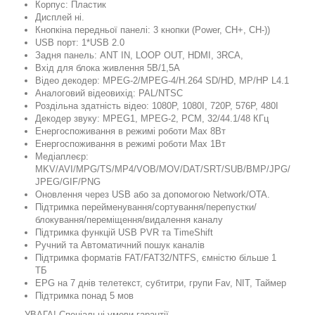
Корпус: Пластик
Дисплей ні.
Кнопкіна передньої панелі: 3 кнопки (Power, CH+, CH-))
USB порт: 1*USB 2.0
Задня панель: ANT IN, LOOP OUT, HDMI, 3RCA,
Вхід для блока живлення 5В/1,5A
Відео декодер: MPEG-2/MPEG-4/H.264 SD/HD, MP/HP L4.1
Аналоговий відеовихід: PAL/NTSC
Роздільна здатність відео: 1080P, 1080I, 720P, 576P, 480I
Декодер звуку: MPEG1, MPEG-2, PCM, 32/44.1/48 КГц
Енергоспоживання в режимі роботи Max 8Вт
Енергоспоживання в режимі роботи Max 1Вт
Медіаплеєр:
MKV/AVI/MPG/TS/MP4/VOB/MOV/DAT/SRT/SUB/BMP/JPG/
JPEG/GIF/PNG
Оновлення через USB або за допомогою Network/OTA.
Підтримка перейменування/сортування/перепустки/
блокування/переміщення/видалення каналу
Підтримка функцій USB PVR та TimeShift
Ручний та Автоматичний пошук каналів
Підтримка форматів FAT/FAT32/NTFS, ємністю більше 1
ТБ
EPG на 7 днів телетекст, субтитри, групи Fav, NIT, Таймер
Підтримка понад 5 мов
УВАГА! Спеціальні умови гарантії.