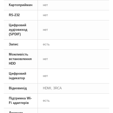
Картоприймач
нет
RS-232
нет
Цифровий
аудіовиход
нет
(SPDIF)
Запис
есть
Можливість
встановлення
нет
HDD
Цифровий
нет
індикатор
Відеовихід
HDMI, 3RCA
Підтримка Wi-
есть
Fi адаптерів
Джерело