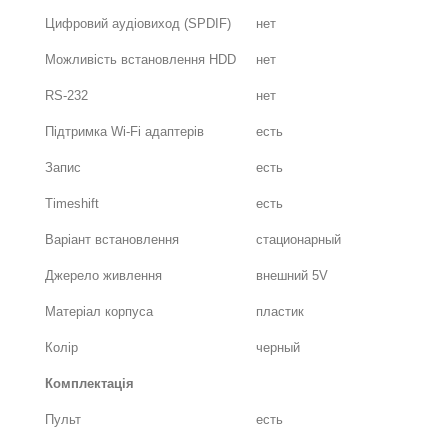
Цифровий аудіовиход (SPDIF)
нет
Можливість встановлення HDD
нет
RS-232
нет
Підтримка Wi-Fi адаптерів
есть
Запис
есть
Timeshift
есть
Варіант встановлення
стационарный
Джерело живлення
внешний 5V
Матеріал корпуса
пластик
Колір
черный
Комплектація
Пульт
есть