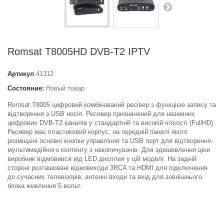
Romsat T8005HD DVB-T2 IPTV
Артикул
41312
Состояние:
Новый товар
Romsat T8005 цифровий комбінований ресівер з функцією запису та
відтворення з USB носія. Ресивер призначений для наземних
цифрових DVB-T2 каналів у стандартній та високій чіткості (FullHD).
Ресивер має пластиковий корпус, на передній панелі якого
розміщені основні кнопки управління та USB порт для відтворення
мультимедійного контенту з накопичувачів. Для здешевлення ціни
виробник відмовився від LED дисплея у цій моделі. На задній
стороні розташовані відеовиходи 3RCA та HDMI для підключення
до сучасних телевізорів, антенні входи та вхід для зовнішнього
блока живлення 5 вольт.