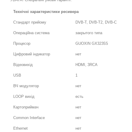
Технічні характеристики ресивера
Стандарт прийому
DVB-T, DVB-T2, DVB-C
Операційна система
закрытого типа
Процесор
GUOXIN GX3235S
Цифровий індикатор
нет
Відеовихід
HDMI, 3RCA
USB
1
ВЧ модулятор
нет
LOOP вихід
есть
Картоприймач
нет
Common Interface
нет
Ethernet
нет