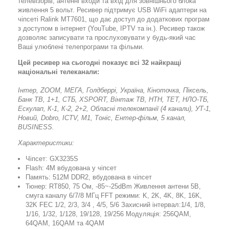
телевізорів, антенні входи та вхід для зовнішнього блока
живлення 5 вольт. Ресивер підтримує USB WiFi адаптери на
чіпсеті Ralink MT7601, що дає доступ до додаткових програм
з доступом в інтернет (YouTube, IPTV та ін.). Ресивер також
дозволяє записувати та прослуховувати у будь-який час
Ваші улюблені телепрограми та фільми.
Цей ресивер на сьогодні показує всі 32 найкращі
національні телеканали:
Інтер, ZOOM, МЕГА, Голдберрі, Україна, Кіноточка, Піксель,
Банк ТВ, 1+1, СТБ, ХSPORT, Вінтаж ТВ, НТН, ТЕТ, НЛО-ТБ,
Ескулап, К-1, К-2, 2+2, Обласні телекомпанії (4 канали), УТ-1,
Новий, Dobro, ICTV, M1, Тоніс, Ентер-фільм, 5 канал,
BUSINESS.
Характеристики:
Чіпсет: GX3235S
Flash: 4M вбудована у чіпсет
Память: 512M DDR2, вбудована в чіпсет
Тюнер: RT850, 75 Oм, -85~-25dBm Живлення антени 5В,
смуга каналу 6/7/8 MГц FFT режими: K, 2K, 4K, 8K, 16K,
32K FEC 1/2, 2/3, 3/4 , 4/5, 5/6 Захисний інтервал:1/4, 1/8,
1/16, 1/32, 1/128, 19/128, 19/256 Модуляція: 256QAM,
64QAM, 16QAM та 4QAM