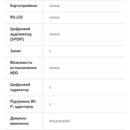
Картоприймач
немає
RS-232
немає
Цифровий
аудіовиход
немає
(SPDIF)
Запис
є
Можливість
встановлення
немає
HDD
Цифровий
є
індикатор
Підтримка Wi-
є
Fi адаптерів
Джерело
вбудований
живлення