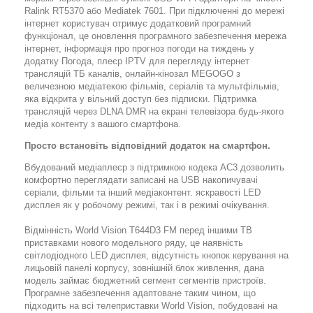
Ralink RT5370 або Mediatek 7601. При підключенні до мережі
інтернет користувач отримує додатковий програмний
функціонал, це оновлення програмного забезпечення мережа
інтернет, інформація про прогноз погоди на тиждень у
додатку Погода, плеєр IPTV для перегляду інтернет
трансляцій ТБ каналів, онлайн-кінозал MEGOGO з
величезною медіатекою фільмів, серіалів та мультфільмів,
яка відкрита у вільний доступ без підписки. Підтримка
трансляцій через DLNA DMR на екрані телевізора будь-якого
медіа контенту з вашого смартфона.
Просто встановіть відповідний додаток на смартфон.
Вбудований медіаплеєр з підтримкою кодека AC3 дозволить
комфортно переглядати записані на USB накопичувачі
серіали, фільми та інший медіаконтент. яскравості LED
дисплея як у робочому режимі, так і в режимі очікування.
Відмінність World Vision T644D3 FM перед іншими ТВ
приставками нового модельного ряду, це наявність
світлодіодного LED дисплея, відсутність кнопок керування на
лицьовій панелі корпусу, зовнішній блок живлення, дана
модель займає бюджетний сегмент сегментів пристроїв.
Програмне забезпечення адаптоване таким чином, що
підходить на всі телеприставки World Vision, побудовані на