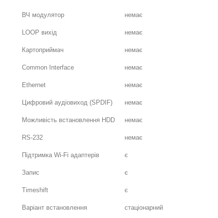
ВЧ модулятор
немає
LOOP вихід
немає
Картоприймач
немає
Common Interface
немає
Ethernet
немає
Цифровий аудіовиход (SPDIF)
немає
Можливість встановлення HDD
немає
RS-232
немає
Підтримка Wi-Fi адаптерів
є
Запис
є
Timeshift
є
Варіант встановлення
стаціонарний