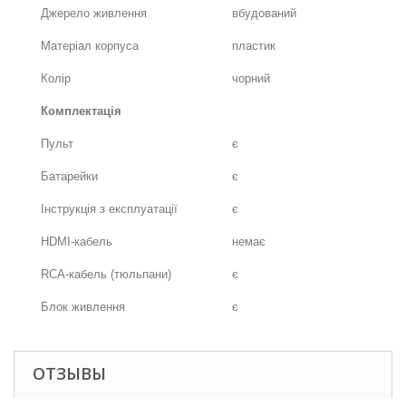
Джерело живлення
вбудований
Матеріал корпуса
пластик
Колір
чорний
Комплектація
Пульт
є
Батарейки
є
Інструкція з експлуатації
є
HDMI-кабель
немає
RCA-кабель (тюльпани)
є
Блок живлення
є
ОТЗЫВЫ