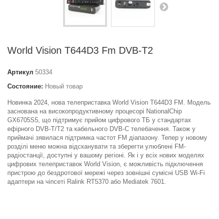
World Vision T644D3 Fm DVB-T2
Артикул
50334
Состояние:
Новый товар
Новинка 2024, нова телеприставка World Vision T644D3 FM. Модель
заснована на високопродуктивному процесорі NationalChip
GX6705S5, що підтримує прийом цифрового ТБ у стандартах
ефірного DVB-T/T2 та кабельного DVB-C телебачення. Також у
приймачі зявилася підтримка частот FM діапазону. Тепер у новому
розділі меню можна відсканувати та зберегти улюблені FM-
радіостанції, доступні у вашому регіоні. Як і у всіх нових моделях
цифрових телеприставок World Vision, є можливість підключення
пристрою до бездротової мережі через зовнішні сумісні USB Wi-Fi
адаптери на чіпсеті Ralink RT5370 або Mediatek 7601.