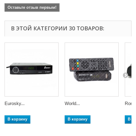
Оставьте отзыв первым!
В ЭТОЙ КАТЕГОРИИ 30 ТОВАРОВ:
Eurosky...
World...
Romsa
В корзину
В корзину
В к