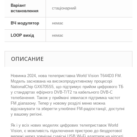
Варіант
стаціонарний
встановлення
ВЧ модулятор
немає
LOOP вихід
немає
ОПИСАНИЕ
Новинка 2024, нова телеприставка World Vision T644D3 FM.
Модель заснована на високопродуктивному процесорі
NationalChip GX6705S5, що підтримує прийом цифрового ТБ
у стандартах ефірного DVB-T/T2 та кабельного DVB-C
телебачення. Також у приймачі зявилася підтримка частот
FM діапазону. Тепер у новому розділі меню можна
відсканувати та зберегти улюблені FM-радіостанції, доступні
у вашому регіоні.
Як і у всіх нових моделях цифрових телеприставок World
Vision, є можливість підключення пристрою до бездротової
мережі через зовнішні сумісні USB Wi-Fi адаптери на чіпсеті