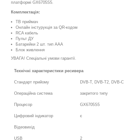
платформі GX6705S5.
Комплектація:
ТВ приймач
Онлайн інстурукція за QR-кодом
RCA кабель
Пульт ДУ
Батарейки 2 шт. тип ААА
Блок живлення
УВАГА! Спеціальні умови гарантії.
Технічні характеристики ресивера
Стандарт прийому
DVB-T, DVB-T2, DVB-C
Операційна система
закритого типу
Процесор
GX6705S5
Цифровий індикатор
є
Відеовихід
USB
2