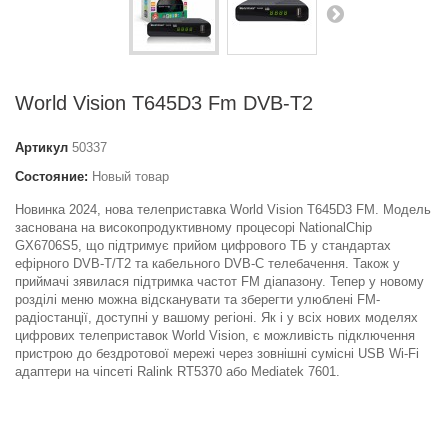
World Vision T645D3 Fm DVB-T2
Артикул
50337
Состояние:
Новый товар
Новинка 2024, нова телеприставка World Vision T645D3 FM. Модель
заснована на високопродуктивному процесорі NationalChip
GX6706S5, що підтримує прийом цифрового ТБ у стандартах
ефірного DVB-T/T2 та кабельного DVB-C телебачення. Також у
приймачі зявилася підтримка частот FM діапазону. Тепер у новому
розділі меню можна відсканувати та зберегти улюблені FM-
радіостанції, доступні у вашому регіоні. Як і у всіх нових моделях
цифрових телеприставок World Vision, є можливість підключення
пристрою до бездротової мережі через зовнішні сумісні USB Wi-Fi
адаптери на чіпсеті Ralink RT5370 або Mediatek 7601.