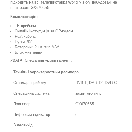
підходить на всі телеприставки World Vision, побудовані на
платформі GX6706S5.
Комплектація:
ТВ приймач
Онлайн інстурукція за QR-кодом
RCA кабель
Пульт ДУ
Батарейки 2 шт. тип ААА
Блок живлення
УВАГА! Спеціальні умови гарантії.
Технічні характеристики ресивера
Стандарт прийому
DVB-T, DVB-T2, DVB-C
Операційна система
закритого типу
Процесор
GX6706S5
Цифровий індикатор
є
Відеовихід