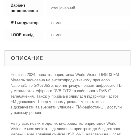
Варіант
стаціонарний
встановлення
ВЧ модулятор
немає
LOOP вихід
немає
ОПИСАНИЕ
Новинка 2024, нова телеприставка World Vision T645D3 FM.
Модель заснована на високопродуктивному процесорі
NationalChip GX6706S5, що підтримує прийом цифрового ТБ
у стандартах ефірного DVB-T/T2 та кабельного DVB-C
телебачення. Також у приймачі зявилася підтримка частот
FM діапазону. Тепер у новому розділі меню можна
відсканувати та зберегти улюблені FM-радіостанції, доступні
у вашому регіоні.
Як і у всіх нових моделях цифрових телеприставок World
Vision, є можливість підключення пристрою до бездротової
мережі через зовнішні сумісні USB Wi-Fi адаптери на чіпсеті