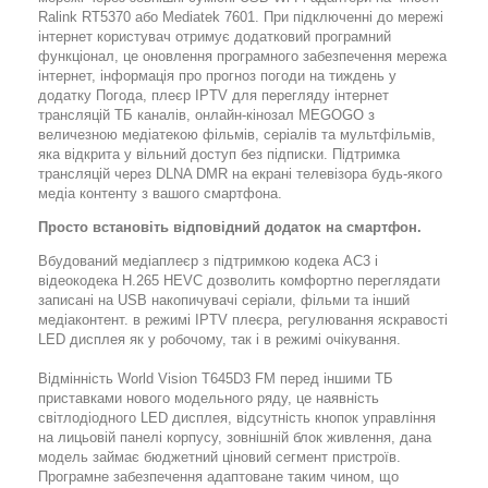
Ralink RT5370 або Mediatek 7601. При підключенні до мережі
інтернет користувач отримує додатковий програмний
функціонал, це оновлення програмного забезпечення мережа
інтернет, інформація про прогноз погоди на тиждень у
додатку Погода, плеєр IPTV для перегляду інтернет
трансляцій ТБ каналів, онлайн-кінозал MEGOGO з
величезною медіатекою фільмів, серіалів та мультфільмів,
яка відкрита у вільний доступ без підписки. Підтримка
трансляцій через DLNA DMR на екрані телевізора будь-якого
медіа контенту з вашого смартфона.
Просто встановіть відповідний додаток на смартфон.
Вбудований медіаплеєр з підтримкою кодека AC3 і
відеокодека H.265 HEVC дозволить комфортно переглядати
записані на USB накопичувачі серіали, фільми та інший
медіаконтент. в режимі IPTV плеєра, регулювання яскравості
LED дисплея як у робочому, так і в режимі очікування.
Відмінність World Vision T645D3 FM перед іншими ТБ
приставками нового модельного ряду, це наявність
світлодіодного LED дисплея, відсутність кнопок управління
на лицьовій панелі корпусу, зовнішній блок живлення, дана
модель займає бюджетний ціновий сегмент пристроїв.
Програмне забезпечення адаптоване таким чином, що