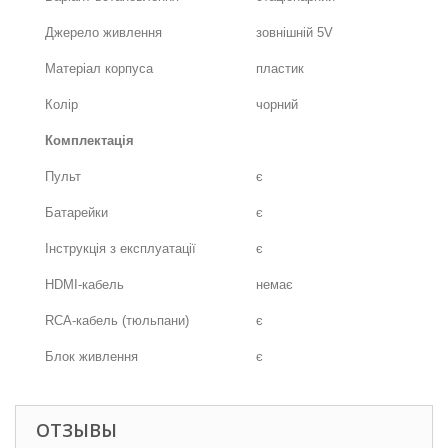
Джерело живлення
зовнішній 5V
Матеріал корпуса
пластик
Колір
чорний
Комплектація
Пульт
є
Батарейки
є
Інструкція з експлуатації
є
HDMI-кабель
немає
RCA-кабель (тюльпани)
є
Блок живлення
є
ОТЗЫВЫ