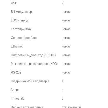
USB
2
ВЧ модулятор
немає
LOOP вихід
немає
Картоприймач
немає
Common Interface
немає
Ethernet
немає
Цифровий аудіовиход (SPDIF)
немає
Можливість встановлення HDD
немає
RS-232
немає
Підтримка Wi-Fi адаптерів
є
Запис
є
Timeshift
є
Варіант встановлення
стаціонарний