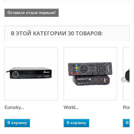
Оставьте отзыв первым!
В ЭТОЙ КАТЕГОРИИ 30 ТОВАРОВ:
Eurosky...
World...
Romsa
В корзину
В корзину
В к