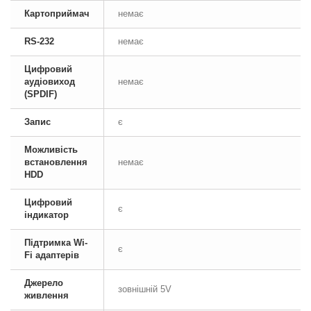
Картоприймач
немає
RS-232
немає
Цифровий
аудіовиход
немає
(SPDIF)
Запис
є
Можливість
встановлення
немає
HDD
Цифровий
є
індикатор
Підтримка Wi-
є
Fi адаптерів
Джерело
зовнішній 5V
живлення