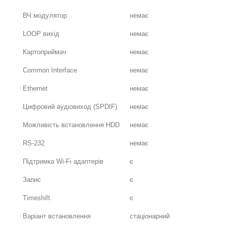
ВЧ модулятор
немає
LOOP вихід
немає
Картоприймач
немає
Common Interface
немає
Ethernet
немає
Цифровий аудіовиход (SPDIF)
немає
Можливість встановлення HDD
немає
RS-232
немає
Підтримка Wi-Fi адаптерів
є
Запис
є
Timeshift
є
Варіант встановлення
стаціонарний