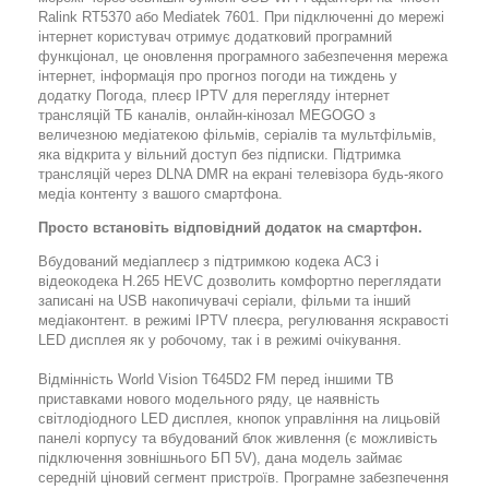
Ralink RT5370 або Mediatek 7601. При підключенні до мережі
інтернет користувач отримує додатковий програмний
функціонал, це оновлення програмного забезпечення мережа
інтернет, інформація про прогноз погоди на тиждень у
додатку Погода, плеєр IPTV для перегляду інтернет
трансляцій ТБ каналів, онлайн-кінозал MEGOGO з
величезною медіатекою фільмів, серіалів та мультфільмів,
яка відкрита у вільний доступ без підписки. Підтримка
трансляцій через DLNA DMR на екрані телевізора будь-якого
медіа контенту з вашого смартфона.
Просто встановіть відповідний додаток на смартфон.
Вбудований медіаплеєр з підтримкою кодека AC3 і
відеокодека H.265 HEVC дозволить комфортно переглядати
записані на USB накопичувачі серіали, фільми та інший
медіаконтент. в режимі IPTV плеєра, регулювання яскравості
LED дисплея як у робочому, так і в режимі очікування.
Відмінність World Vision T645D2 FM перед іншими ТВ
приставками нового модельного ряду, це наявність
світлодіодного LED дисплея, кнопок управління на лицьовій
панелі корпусу та вбудований блок живлення (є можливість
підключення зовнішнього БП 5V), дана модель займає
середній ціновий сегмент пристроїв. Програмне забезпечення