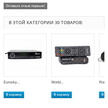
Оставьте отзыв первым!
В ЭТОЙ КАТЕГОРИИ 30 ТОВАРОВ:
Eurosky...
World...
Romsa
В корзину
В корзину
В к