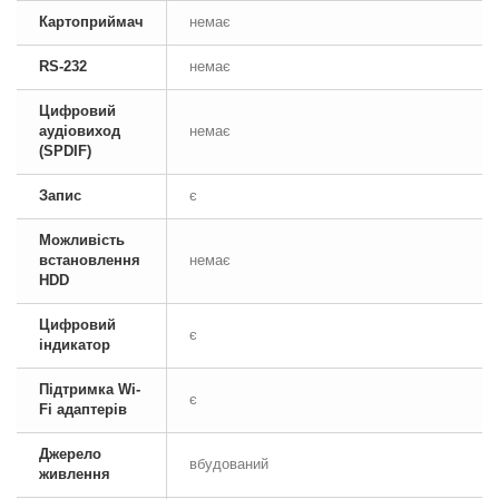
Картоприймач
немає
RS-232
немає
Цифровий
аудіовиход
немає
(SPDIF)
Запис
є
Можливість
встановлення
немає
HDD
Цифровий
є
індикатор
Підтримка Wi-
є
Fi адаптерів
Джерело
вбудований
живлення