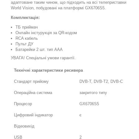
адаптоване таким чином, що підходить на всі телеприставки
World Vision, побудовані на платформі GX6706S5.
Комплектація:
ТБ приймач
Онлайн інстурукція за QR-кодом
RCA кабель
Пульт ДУ
Батарейки 2 шт. тип ААА
УВАГА! Спеціальні умови гарантії.
Технічні характеристики ресивера
Стандарт прийому
DVB-T, DVB-T2, DVB-C
Операційна система
закритого типу
Процесор
GX6706S5
Цифровий індикатор
є
Відеовихід
USB
2