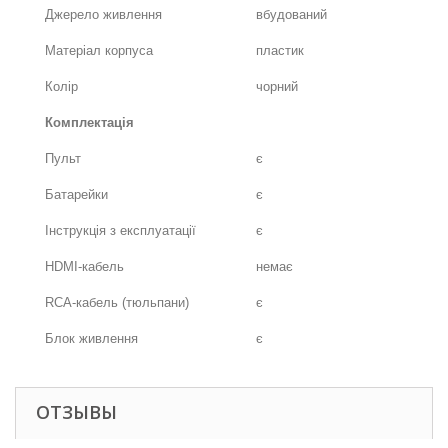
Джерело живлення
вбудований
Матеріал корпуса
пластик
Колір
чорний
Комплектація
Пульт
є
Батарейки
є
Інструкція з експлуатації
є
HDMI-кабель
немає
RCA-кабель (тюльпани)
є
Блок живлення
є
ОТЗЫВЫ