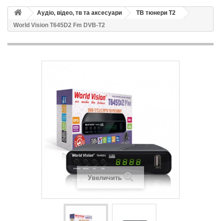
Аудіо, відео, тв та аксесуари
ТВ тюнери Т2
World Vision T645D2 Fm DVB-T2
Увеличить