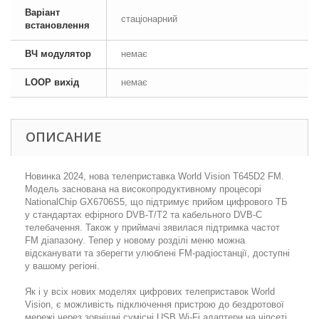
Варіант
стаціонарний
встановлення
ВЧ модулятор
немає
LOOP вихід
немає
ОПИСАНИЕ
Новинка 2024, нова телеприставка World Vision T645D2 FM.
Модель заснована на високопродуктивному процесорі
NationalChip GX6706S5, що підтримує прийом цифрового ТБ
у стандартах ефірного DVB-T/T2 та кабельного DVB-C
телебачення. Також у приймачі зявилася підтримка частот
FM діапазону. Тепер у новому розділі меню можна
відсканувати та зберегти улюблені FM-радіостанції, доступні
у вашому регіоні.
Як і у всіх нових моделях цифрових телеприставок World
Vision, є можливість підключення пристрою до бездротової
мережі через зовнішні сумісні USB Wi-Fi адаптери на чіпсеті