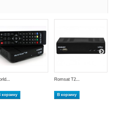
rld...
Romsat T2...
Amiko T58
В корзину
В корзину
В корзин