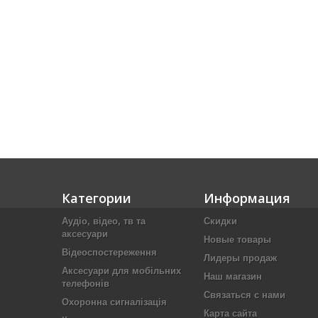
Категории
Информация
Аудіо, відео, тв та
Скидки
аксесуари
Новые товары
Відеоспостереження
Лидеры продаж
Аксесуари для мобільних
Наш магазин
телефонів
Связаться с нами
Охоронна сигналізація
Карта сайта