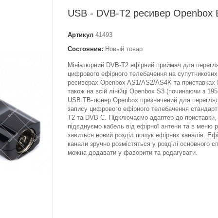
USB - DVB-T2 ресивер Openbox 
Артикул
41493
Состояние:
Новый товар
Мініатюрний DVB-T2 ефірний приймач для перегл
цифрового ефірного телебачення на супутникових
ресиверах Openbox AS1/AS2/AS4K та приставках 
також на всій лінійці Openbox S3 (починаючи з 195-ї
USB ТВ-тюнер Openbox призначений для перегляд
запису цифрового ефірного телебачення стандарт
T2 та DVB-C. Підключаємо адаптер до приставки,
підєднуємо кабель від ефірної антени та в меню 
зявиться новий розділ пошук ефірних каналів. Ефі
канали зручно розмістяться у розділі основного сп
можна додавати у фаворити та редагувати.