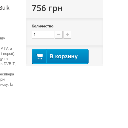
756 грн
Bulk
Количество
яду
IPTV, а
 версії).
В корзину
у та
ів DVB-T,
ресивера
рні
иску. Їх