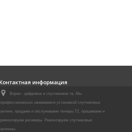
Контактная информация
Ворон - цифровое и спутниковое тв, Мы
профессионально занимаемся установкой спутниковых
антенн, продаем и обслуживаем тюнеры Т2, прошиваем и
ремонтируем ресиверы. Ремонтируем спутниковые
антенны.