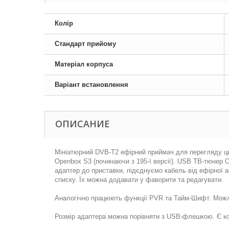
Колір
Стандарт прийому
Матеріал корпуса
Варіант встановлення
ОПИСАНИЕ
Мініатюрний DVB-T2 ефірний приймач для перегляду ци
Openbox S3 (починаючи з 195-ї версії). USB ТВ-тюнер
адаптер до приставки, підєднуємо кабель від ефірної а
списку. Їх можна додавати у фаворити та редагувати.
Аналогічно працюють функції PVR та Тайм-Шифт. Можли
Розмір адаптера можна порівняти з USB-флешкою. Є ко