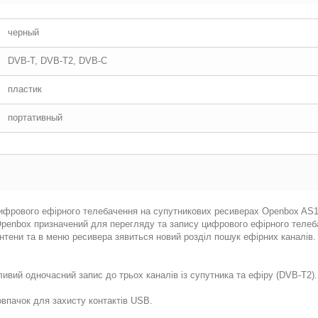
черный
DVB-T, DVB-T2, DVB-C
пластик
портативный
фрового ефірного телебачення на супутникових ресиверах Openbox AS1/A
 Openbox призначений для перегляду та запису цифрового ефірного теле
нтени та в меню ресивера зявиться новий розділ пошук ефірних каналів. 
вий одночасний запис до трьох каналів із супутника та ефіру (DVB-T2).
впачок для захисту контактів USB.