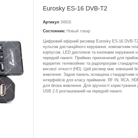
Eurosky ES-16 DVB-T2
Артикул
34816
Состояние:
Новый товар
Цифровий ефірний ресивер Eurosky ES-16 DVB-T2
пультом дистанційного керування, компактним пл
корпусом, LED дисплеєм та кнопками керування н
передній панелі. Приймач призначений для прийо
відкритих телевізійних та радіопрограм стандартно
високої чіткості (HD). Цей ресівер має зовнішній б
живлення. Задня панель оснащена стандартним 
інтерфейсів для класу приймачів: RF IN, RCA, HDM
для блока живлення. Для зручності користування
USB 2.0 розташований на передній панелі.