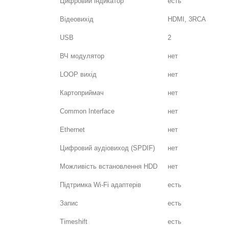
Цифровий індикатор
есть
Відеовихід
HDMI, 3RCA
USB
2
ВЧ модулятор
нет
LOOP вихід
нет
Картоприймач
нет
Common Interface
нет
Ethernet
нет
Цифровий аудіовиход (SPDIF)
нет
Можливість встановлення HDD
нет
Підтримка Wi-Fi адаптерів
есть
Запис
есть
Timeshift
есть