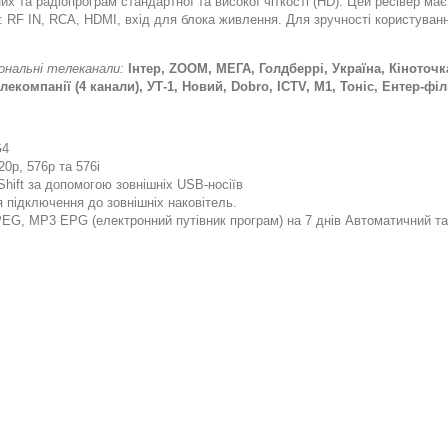
х та радіопрограм стандартної та високої чіткості (HD). Цей ресівер м
 RF IN, RCA, HDMI, вхід для блока живлення. Для зручності користуванн
іональні телеканали:
Інтер, ZOOM, МЕГА, Голдберрі, Україна, Кіноточк
елекомпанії (4 канали), УТ-1, Новий, Dobro, ICTV, M1, Тоніс, Ентер-ф
G4
20p, 576p та 576i
hift за допомогою зовнішніх USB-носіїв
 підключення до зовнішніх наковітель.
PEG, MP3 EPG (електронний путівник програм) на 7 днів Автоматичний та