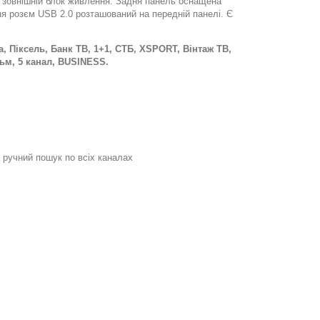
ає зовнішній блок живлення. Задня панель оснащена
я розєм USB 2.0 розташований на передній панелі. Є
а, Піксель, Банк ТВ, 1+1, СТБ, ХSPORT, Вінтаж ТВ,
ільм, 5 канал, BUSINESS.
 ручний пошук по всіх каналах