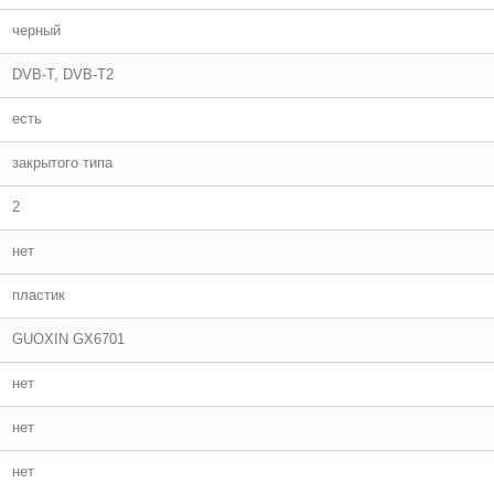
черный
DVB-T, DVB-T2
есть
закрытого типа
2
нет
пластик
GUOXIN GX6701
нет
нет
нет