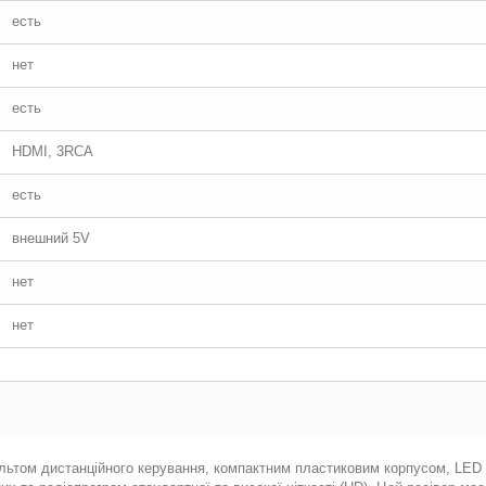
есть
нет
есть
HDMI, 3RCA
есть
внешний 5V
нет
нет
ьтом дистанційного керування, компактним пластиковим корпусом, LED 