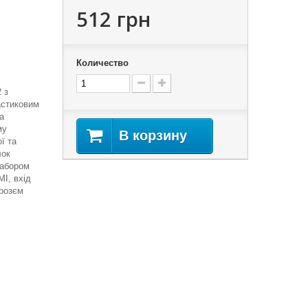
512 грн
Количество
 з
астиковим
а
му
В корзину
ї та
лок
набором
I, вхід
 розєм