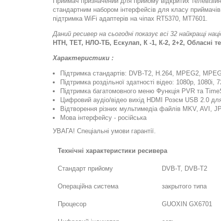
Приймач призначений для прийому відкритих телевізійни
стандартним набором інтерфейсів для класу приймачів:
підтримка WiFi адаптерів на чіпах RT5370, MT7601.
Даний ресивер на сьогодні показує всі 32 найкращі нац
НТН, ТЕТ, НЛО-ТБ, Ескулап, К -1, К-2, 2+2, Обласні т
Характеристики
:
Підтримка стандартів: DVB-T2, H.264, MPEG2, MPE
Підтримка роздільної здатності відео: 1080p, 1080i, 7
Підтримка багатомовного меню Функція PVR та TimeS
Цифровий аудіо/відео вихід HDMI Розєм USB 2.0 для
Відтворення різних мультимедіа файлів MKV, AVI, J
Мова інтерфейсу - російська
УВАГА! Спеціальні умови гарантії.
Технічні характеристики ресивера
Стандарт прийому
DVB-T, DVB-T2
Операційна система
закрытого типа
Процесор
GUOXIN GX6701