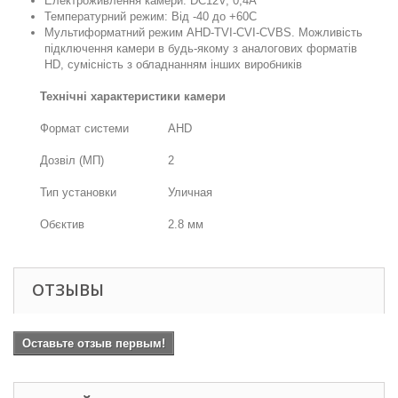
Електроживлення камери: DC12V, 0,4А
Температурний режим: Від -40 до +60С
Мультиформатний режим AHD-TVI-CVI-CVBS. Можливість
підключення камери в будь-якому з аналогових форматів
HD, сумісність з обладнанням інших виробників
Технічні характеристики камери
Формат системи
AHD
Дозвіл (МП)
2
Тип установки
Уличная
Обєктив
2.8 мм
ОТЗЫВЫ
Оставьте отзыв первым!