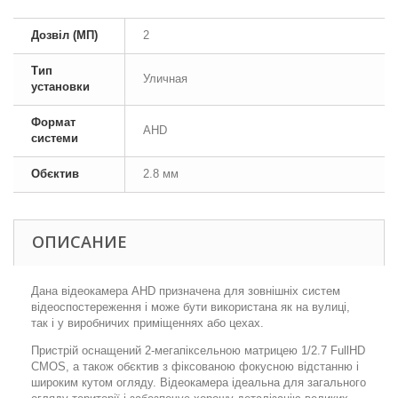
Дозвіл (МП)
2
Тип
Уличная
установки
Формат
AHD
системи
Обєктив
2.8 мм
ОПИСАНИЕ
Дана відеокамера AHD призначена для зовнішніх систем
відеоспостереження і може бути використана як на вулиці,
так і у виробничих приміщеннях або цехах.
Пристрій оснащений 2-мегапіксельною матрицею 1/2.7 FullHD
CMOS, а також обєктив з фіксованою фокусною відстанню і
широким кутом огляду. Відеокамера ідеальна для загального