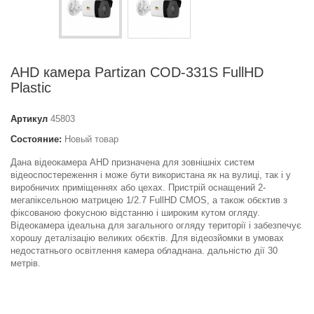
AHD камера Partizan COD-331S FullHD
Plastic
Артикул
45803
Состояние:
Новый товар
Дана відеокамера AHD призначена для зовнішніх систем
відеоспостереження і може бути використана як на вулиці, так і у
виробничих приміщеннях або цехах. Пристрій оснащений 2-
мегапіксельною матрицею 1/2.7 FullHD CMOS, а також обєктив з
фіксованою фокусною відстанню і широким кутом огляду.
Відеокамера ідеальна для загального огляду території і забезпечує
хорошу деталізацію великих обєктів. Для відеозйомки в умовах
недостатнього освітлення камера обладнана. дальністю дії 30
метрів.