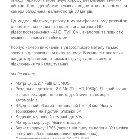
огляду території і забезпечує хорошу деталізацію великих
обєктів. Для відеозйомки в умовах недостатнього освітлення
камера обладнана. дальністю дії 30 метрів.
Ця модель підтримує роботу в мультиформатному режимі за
допомогою основних стандартів аналогового HD-
відеоспостереження - AHD, TVI, CVI, аналогові та повністю
сумісні з іншими виробниками.
Корпус камери виконаний з ударостійкого металу та має
захист від проникнення пилу та води. В комплект поставки
входить кронштейн, а також інструкція для швидкого
підключення та налаштування.
особливості:
Матриця: 1/2.7 FullHD CMOS
Роздільна здатність: 2.0 Мп (Full HD 1080p). Якісний огляд
різних просторів, чітко вигляд обличчя та номери
автомобілів.
Вбудований обєктив: фіксований f = 2,8 мм. Якість
зображення на відстані близько 3м
Видимість у повній темряві: до 30м
Матеріал корпусу: Міцний пластик
Захист корпусу: IP66 (захист від пилу та вологи. Установка
на вулиці або в промислових приміщеннях)