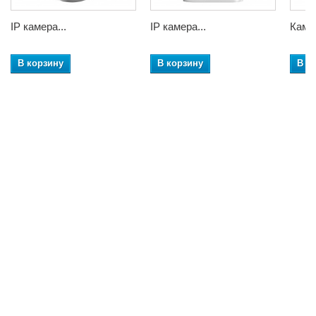
IP камера...
IP камера...
Камер
В корзину
В корзину
В к