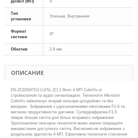
Дозвіл (МП)
4
Тип
Уличная, Внутренняя
установки
Формат
IP
системи
Обєктив
2.8 мм
ОПИСАНИЕ
DS-2CD2047G2-LU/SL (C) 2.8mm 4 МП ColorVu зі
стробоскопом та аудіо сигналізацією. Технологія Hikvision
ColorVu забезпечує яскраві кольори цілодобово та без
вихідних. Зображення з удосконаленими обєктивами F1.0 та
високою продуктивністю датчиків. Супердіафрагма F1.0
збирає більше світла для більш яскравого зображення.
Удосконалена сенсорна технологія може значно покращити
використання доступного світла. Високоякісне зображення з
роздільною здатністю 4 МП. Ефективна технологія стиснення