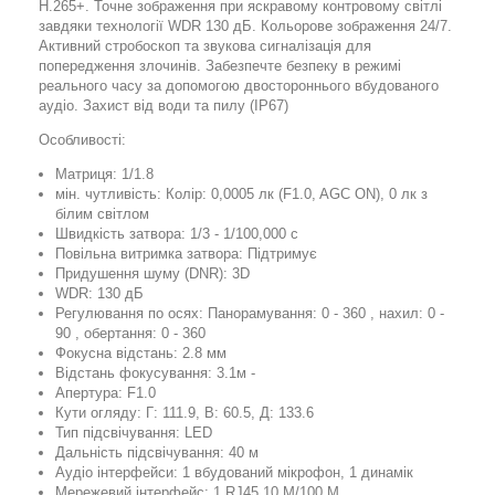
H.265+. Точне зображення при яскравому контровому світлі
завдяки технології WDR 130 дБ. Кольорове зображення 24/7.
Активний стробоскоп та звукова сигналізація для
попередження злочинів. Забезпечте безпеку в режимі
реального часу за допомогою двостороннього вбудованого
аудіо. Захист від води та пилу (IP67)
Особливості:
Матриця: 1/1.8
мін. чутливість: Колір: 0,0005 лк (F1.0, AGC ON), 0 лк з
білим світлом
Швидкість затвора: 1/3 - 1/100,000 с
Повільна витримка затвора: Підтримує
Придушення шуму (DNR): 3D
WDR: 130 дБ
Регулювання по осях: Панорамування: 0 - 360 , нахил: 0 -
90 , обертання: 0 - 360
Фокусна відстань: 2.8 мм
Відстань фокусування: 3.1м -
Апертура: F1.0
Кути огляду: Г: 111.9, В: 60.5, Д: 133.6
Тип підсвічування: LED
Дальність підсвічування: 40 м
Аудіо інтерфейси: 1 вбудований мікрофон, 1 динамік
Мережевий інтерфейс: 1 RJ45 10 M/100 M