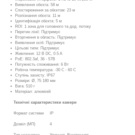
Виявлення обєкта: 58 м
Спостереження за обєктом: 23 м
Розпізнання обєкта: 11 м
Ідентифікація обєкта: 5 м
ROI: 1 зона для головного та дод. потоку
Перетин лінії: Підтримує
Вторгнення в область: Підтримує
Виявлення осіб: Підтримує
Цільові типи: Підтримує
Живлення: 12 В DC, 0.5 A
PoE: 802.3af, 36 - 57В
Потужність споживання: 6 Вт
Робоча температура: -30 C - 60 C
Ступінь захисту: IP67
Розміри: Ø, 75 180 мм
Вага: 510 г
Матеріал: алюміній
Технічні характеристики камери
Формат системи
IP
Дозвіл (МП)
4
Тип установки
Уличная, Внутренняя