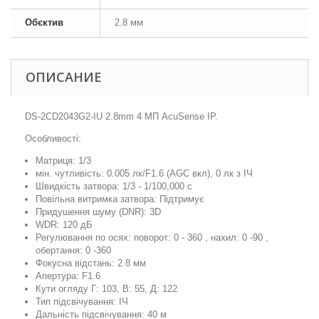
Обєктив
2.8 мм
ОПИСАНИЕ
DS-2CD2043G2-IU 2.8mm 4 МП AcuSense IP.
Особливості:
Матриця: 1/3
мін. чутливість: 0.005 лк/F1.6 (AGC вкл), 0 лк з ІЧ
Швидкість затвора: 1/3 - 1/100,000 с
Повільна витримка затвора: Підтримує
Придушення шуму (DNR): 3D
WDR: 120 дБ
Регулювання по осях: поворот: 0 - 360 , нахил: 0 -90 ,
обертання: 0 -360
Фокусна відстань: 2.8 мм
Апертура: F1.6
Кути огляду Г: 103, В: 55, Д: 122
Тип підсвічування: ІЧ
Дальність підсвічування: 40 м