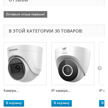
Оставьте отзыв первым!
В ЭТОЙ КАТЕГОРИИ 30 ТОВАРОВ:
Камера...
IP камера...
IP ка
В корзину
В корзину
В к