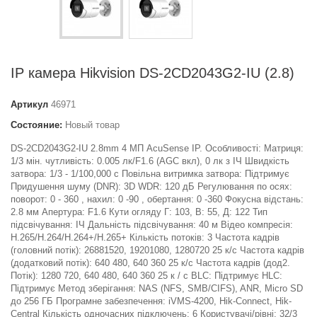
IP камера Hikvision DS-2CD2043G2-IU (2.8)
Артикул
46971
Состояние:
Новый товар
DS-2CD2043G2-IU 2.8mm 4 МП AcuSense IP. Особливості: Матриця:
1/3 мін. чутливість: 0.005 лк/F1.6 (AGC вкл), 0 лк з ІЧ Швидкість
затвора: 1/3 - 1/100,000 с Повільна витримка затвора: Підтримує
Придушення шуму (DNR): 3D WDR: 120 дБ Регулювання по осях:
поворот: 0 - 360 , нахил: 0 -90 , обертання: 0 -360 Фокусна відстань:
2.8 мм Апертура: F1.6 Кути огляду Г: 103, В: 55, Д: 122 Тип
підсвічування: ІЧ Дальність підсвічування: 40 м Відео компресія:
H.265/H.264/H.264+/H.265+ Кількість потоків: 3 Частота кадрів
(головний потік): 26881520, 19201080, 1280720 25 к/с Частота кадрів
(додатковий потік): 640 480, 640 360 25 к/с Частота кадрів (дод2.
Потік): 1280 720, 640 480, 640 360 25 к / с BLC: Підтримує HLC:
Підтримує Метод зберігання: NAS (NFS, SMB/CIFS), ANR, Micro SD
до 256 ГБ Програмне забезпечення: iVMS-4200, Hik-Connect, Hik-
Central Кількість одночасних підключень: 6 Користувачі/рівні: 32/3