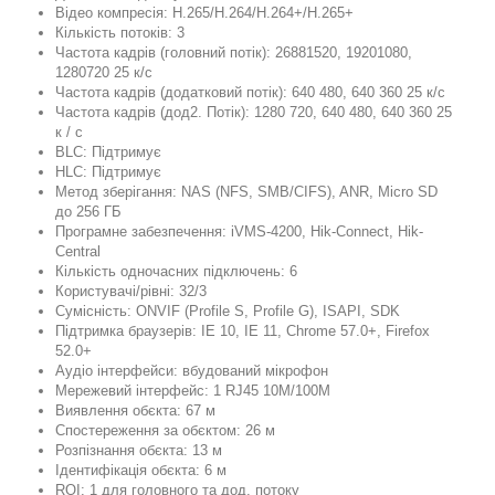
Відео компресія: H.265/H.264/H.264+/H.265+
Кількість потоків: 3
Частота кадрів (головний потік): 26881520, 19201080,
1280720 25 к/с
Частота кадрів (додатковий потік): 640 480, 640 360 25 к/с
Частота кадрів (дод2. Потік): 1280 720, 640 480, 640 360 25
к / с
BLC: Підтримує
HLC: Підтримує
Метод зберігання: NAS (NFS, SMB/CIFS), ANR, Micro SD
до 256 ГБ
Програмне забезпечення: iVMS-4200, Hik-Connect, Hik-
Central
Кількість одночасних підключень: 6
Користувачі/рівні: 32/3
Сумісність: ONVIF (Profile S, Profile G), ISAPI, SDK
Підтримка браузерів: IE 10, IE 11, Chrome 57.0+, Firefox
52.0+
Аудіо інтерфейси: вбудований мікрофон
Мережевий інтерфейс: 1 RJ45 10M/100M
Виявлення обєкта: 67 м
Спостереження за обєктом: 26 м
Розпізнання обєкта: 13 м
Ідентифікація обєкта: 6 м
ROI: 1 для головного та дод. потоку