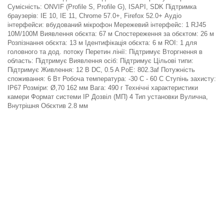
Сумісність: ONVIF (Profile S, Profile G), ISAPI, SDK Підтримка
браузерів: IE 10, IE 11, Chrome 57.0+, Firefox 52.0+ Аудіо
інтерфейси: вбудований мікрофон Мережевий інтерфейс: 1 RJ45
10M/100M Виявлення обєкта: 67 м Спостереження за обєктом: 26 м
Розпізнання обєкта: 13 м Ідентифікація обєкта: 6 м ROI: 1 для
головного та дод. потоку Перетин лінії: Підтримує Вторгнення в
область: Підтримує Виявлення осіб: Підтримує Цільові типи:
Підтримує Живлення: 12 В DC, 0.5 A PoE: 802.3af Потужність
споживання: 6 Вт Робоча температура: -30 C - 60 C Ступінь захисту:
IP67 Розміри: Ø,70 162 мм Вага: 490 г Технічні характеристики
камери Формат системи IP Дозвіл (МП) 4 Тип установки Вулична,
Внутрішня Обєктив 2.8 мм