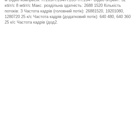
кбіт/с 8 мбіт/с Макс. роздільна здатність: 2688 1520 Кількість
потоків: 3 Частота кадрів (головний потік): 26881520, 19201080,
1280720 25 к/с Частота кадрів (додатковий потік): 640 480, 640 360
25 к/с Частота кадрів (дод2.