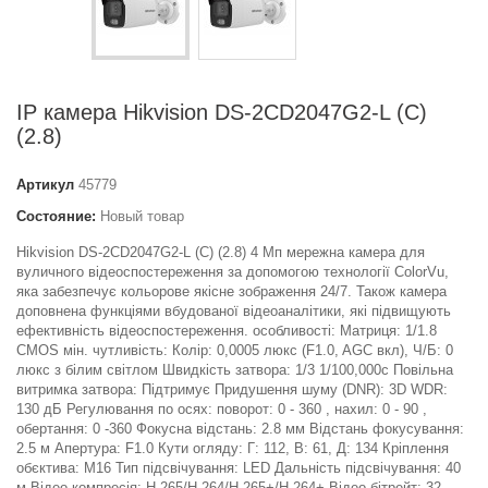
IP камера Hikvision DS-2CD2047G2-L (C)
(2.8)
Артикул
45779
Состояние:
Новый товар
Hikvision DS-2CD2047G2-L (C) (2.8) 4 Мп мережна камера для
вуличного відеоспостереження за допомогою технології ColorVu,
яка забезпечує кольорове якісне зображення 24/7. Також камера
доповнена функціями вбудованої відеоаналітики, які підвищують
ефективність відеоспостереження. особливості: Матриця: 1/1.8
CMOS мін. чутливість: Колір: 0,0005 люкс (F1.0, AGC вкл), Ч/Б: 0
люкс з білим світлом Швидкість затвора: 1/3 1/100,000с Повільна
витримка затвора: Підтримує Придушення шуму (DNR): 3D WDR:
130 дБ Регулювання по осях: поворот: 0 - 360 , нахил: 0 - 90 ,
обертання: 0 -360 Фокусна відстань: 2.8 мм Відстань фокусування:
2.5 м Апертура: F1.0 Кути огляду: Г: 112, В: 61, Д: 134 Кріплення
обєктива: M16 Тип підсвічування: LED Дальність підсвічування: 40
м Відео компресія: H.265/H.264/H.265+/H.264+ Відео бітрейт: 32