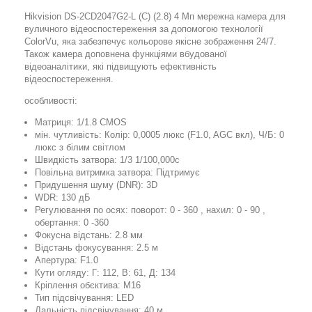
Hikvision DS-2CD2047G2-L (C) (2.8) 4 Мп мережна камера для
вуличного відеоспостереження за допомогою технології
ColorVu, яка забезпечує кольорове якісне зображення 24/7.
Також камера доповнена функціями вбудованої
відеоаналітики, які підвищують ефективність
відеоспостереження.
особливості:
Матриця: 1/1.8 CMOS
мін. чутливість: Колір: 0,0005 люкс (F1.0, AGC вкл), Ч/Б: 0
люкс з білим світлом
Швидкість затвора: 1/3 1/100,000с
Повільна витримка затвора: Підтримує
Придушення шуму (DNR): 3D
WDR: 130 дБ
Регулювання по осях: поворот: 0 - 360 , нахил: 0 - 90 ,
обертання: 0 -360
Фокусна відстань: 2.8 мм
Відстань фокусування: 2.5 м
Апертура: F1.0
Кути огляду: Г: 112, В: 61, Д: 134
Кріплення обєктива: M16
Тип підсвічування: LED
Дальність підсвічування: 40 м