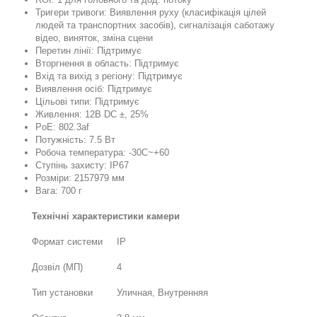
Тригери тривоги: Виявлення руху (класифікація цілей
людей та транспортних засобів), сигналізація саботажу
відео, виняток, зміна сцени
Перетин лінії: Підтримує
Вторгнення в область: Підтримує
Вхід та вихід з регіону: Підтримує
Виявлення осіб: Підтримує
Цільові типи: Підтримує
Живлення: 12В DC ±, 25%
PoE: 802.3af
Потужність: 7.5 Вт
Робоча температура: -30C~+60
Ступінь захисту: IP67
Розміри: 2157979 мм
Вага: 700 г
Технічні характеристики камери
Формат системи
IP
Дозвіл (МП)
4
Тип установки
Уличная, Внутренняя