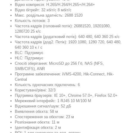
Відео компресія: H.265/H.264/H.265+/H.264+
Відео бітрейт: 32 кбіт/с 8 мбіт/с
Макс. роздільна здатність: 2688 1520
Кількість потоків: 3
Частота кадрів (головний потік): 26881520, 19201080,
1280720 25 к/с
Частота кадрів (додатковий потік): 640 480, 640 360 25 к/с
Частота кадрів (дод2. Потік): 1920 1080, 1280 720, 640 480,
640 360 10 к / с
BLC: Підтримує
HLC: Підтримує
Спосіб зберігання: MicroSD до 256 Гб, NAS (NFS,
SMB/CIFS), ANR
Програмне забезпечення: iVMS-4200, Hik-Connect, Hik-
Central
Кількість одночасних підключень: 6
Користувачі/рівні: 32/3
Підтримка браузерів: IE 10+, Chrome 57.0+, Firefox 52.0+
Мережевий інтерфейс: 1 RJ45 10 M/100 M
Відношення сигнал/шум: 52 дБ
Виявлення обєкта: 58 м
Спостереження за обєктом: 23 м
Розпізнання обєкта: 11 м
Ідентифікація обєкта: 2 м
ROI: 1 для головного та дод. потоку