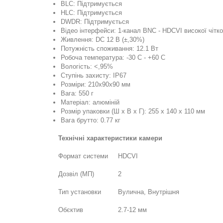
BLC: Підтримується
HLC: Підтримується
DWDR: Підтримується
Відео інтерфейси: 1-канал BNC - HDCVI високої чітк
Живлення: DC 12 В (±,30%)
Потужність споживання: 12.1 Вт
Робоча температура: -30 C - +60 C
Вологість: <,95%
Ступінь захисту: IP67
Розміри: 210х90х90 мм
Вага: 550 г
Матеріал: алюміній
Розмір упаковки (Ш х В х Г): 255 x 140 x 110 мм
Вага брутто: 0.77 кг
Технічні характеристики камери
Формат системи
HDCVI
Дозвіл (МП)
2
Тип установки
Вулична, Внутрішня
Обєктив
2.7-12 мм