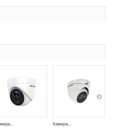
мера...
Камера...
IP камера.