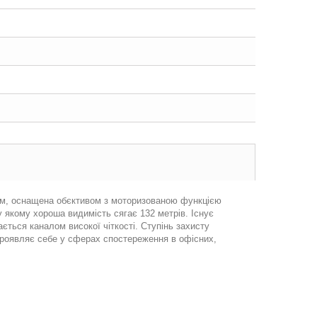
ом, оснащена обєктивом з моторизованою функцією
 якому хороша видимість сягає 132 метрів. Існує
ться каналом високої чіткості. Ступінь захисту
проявляє себе у сферах спостереження в офісних,