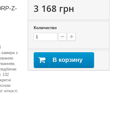
3 168 грн
RP-Z-
Количество
I
а камера з
зованою
В корзину
уванням,
ередбачає
є 132
кретні
існою
 чіткості.