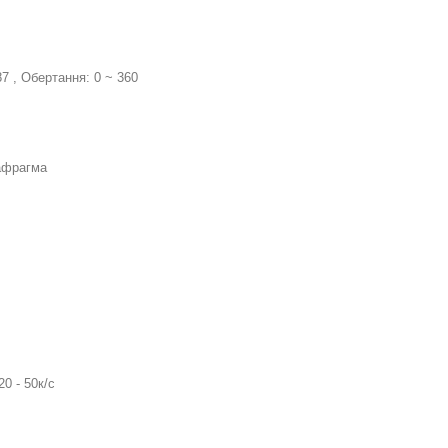
87 , Обертання: 0 ~ 360
іафрагма
20 - 50к/с