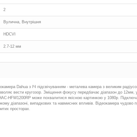
2
Вулична, Внутрішня
HDCVI
2.7-12 мм
камера Dahua з ІЧ підсвічуванням - металева камера з великим радіус
воляє вести кругозор. Зміщення фокусу передбачає діапазон до 12мм, у
-HAC-HFW1200RP може похвалитися якісною картинкою у 1080p. Підключає
кому діапазоні, випадкових та навмисних впливів. Відеокамера чудово 
ритих просторах.