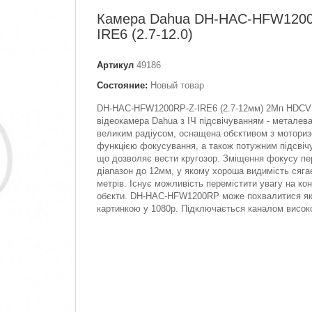
Камера Dahua DH-HAC-HFW1200
IRE6 (2.7-12.0)
Артикул
49186
Состояние:
Новый товар
DH-HAC-HFW1200RP-Z-IRE6 (2.7-12мм) 2Мп HDCV
відеокамера Dahua з ІЧ підсвічуванням - металев
великим радіусом, оснащена обєктивом з мотори
функцією фокусування, а також потужним підсвіч
що дозволяє вести кругозор. Зміщення фокусу п
діапазон до 12мм, у якому хороша видимість сяга
метрів. Існує можливість перемістити увагу на кон
обєкти. DH-HAC-HFW1200RP може похвалитися як
картинкою у 1080p. Підключається каналом високої