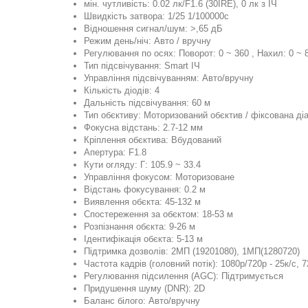
мін. чутливість: 0.02 лк/F1.6 (30IRE), 0 лк з ІЧ
Швидкість затвора: 1/25 1/100000с
Відношення сигнал/шум: >,65 дБ
Режим день/ніч: Авто / вручну
Регулювання по осях: Поворот: 0 ~ 360 , Нахил: 0 ~ 
Тип підсвічування: Smart ІЧ
Управління підсвічуванням: Авто/вручну
Кількість діодів: 4
Дальність підсвічування: 60 м
Тип обєктиву: Моторизований обєктив / фіксована д
Фокусна відстань: 2.7-12 мм
Кріплення обєктива: Вбудований
Апертура: F1.8
Кути огляду: Г: 105.9 ~ 33.4
Управління фокусом: Моторизоване
Відстань фокусування: 0.2 м
Виявлення обєкта: 45-132 м
Спостереження за обєктом: 18-53 м
Розпізнання обєкта: 9-26 м
Ідентифікація обєкта: 5-13 м
Підтримка дозволів: 2МП (19201080), 1МП(1280720)
Частота кадрів (головний потік): 1080p/720p - 25к/с, 7
Регулювання підсилення (AGC): Підтримується
Придушення шуму (DNR): 2D
Баланс білого: Авто/вручну