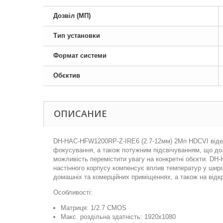
Дозвіл (МП)
Тип установки
Формат системи
Обєктив
ОПИСАНИЕ
DH-HAC-HFW1200RP-Z-IRE6 (2.7-12мм) 2Мп HDCVI відео
фокусування, а також потужним підсвічуванням, що доз
можливість перемістити увагу на конкретні обєкти. DH
настінного корпусу компенсує вплив температур у широ
домашніх та комерційних приміщеннях, а також на відк
Особливості:
Матриця: 1/2.7 CMOS
Макс. роздільна здатність: 1920x1080