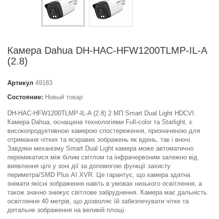
Камера Dahua DH-HAC-HFW1200TLMP-IL-A
(2.8)
Артикул
49183
Состояние:
Новый товар
DH-HAC-HFW1200TLMP-IL-A (2.8) 2 МП Smart Dual Light HDCVI.
Камера Dahua, оснащена технологіями Full-color та Starlight, є
високопродуктивною камерою спостереження, призначеною для
отримання чітких та яскравих зображень як вдень, так і вночі.
Завдяки механізму Smart Dual Light камера може автоматично
перемикатися між білим світлом та інфрачервоним залежно від
виявлення цілі у зоні дії за допомогою функції захисту
периметра/SMD Plus AI XVR. Це гарантує, що камера здатна
знімати якісні зображення навіть в умовах низького освітлення, а
також значно знижує світлове забруднення. Камера має дальність
освітлення 40 метрів, що дозволяє їй забезпечувати чітке та
детальне зображення на великій площі.