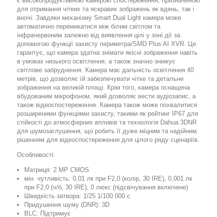
є високопродуктивною камерою спостереження, призначеною
для отримання чітких та яскравих зображень як вдень, так і
вночі. Завдяки механізму Smart Dual Light камера може
автоматично перемикатися між білим світлом та
інфрачервоним залежно від виявлення цілі у зоні дії за
допомогою функції захисту периметра/SMD Plus AI XVR. Це
гарантує, що камера здатна знімати якісні зображення навіть
в умовах низького освітлення, а також значно знижує
світлове забруднення. Камера має дальність освітлення 40
метрів, що дозволяє їй забезпечувати чітке та детальне
зображення на великій площі. Крім того, камера оснащена
вбудованим мікрофоном, який дозволяє вести аудіозапис, а
також відеоспостереження. Камера також може похвалитися
розширеними функціями захисту, такими як рейтинг IP67 для
стійкості до атмосферних впливів та технологія Dahua 3DNR
для шумозаглушення, що робить її дуже міцним та надійним
рішенням для відеоспостереження для цілого ряду сценаріїв.
Особливості:
Матриця: 2 MP CMOS
мін. чутливість: 0,01 лк при F2,0 (колір, 30 IRE), 0,001 лк
при F2,0 (ч/б, 30 IRE), 0 люкс (підсвічування включене)
Швидкість затвора: 1/25 1/100 000 с
Придушення шуму (DNR): 3D
BLC: Підтримує