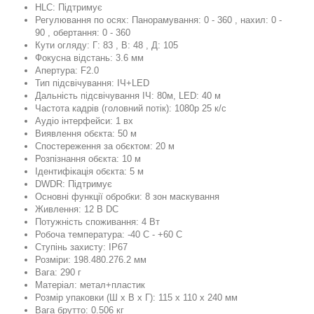
HLC: Підтримує
Регулювання по осях: Панорамування: 0 - 360 , нахил: 0 -
90 , обертання: 0 - 360
Кути огляду: Г: 83 , В: 48 , Д: 105
Фокусна відстань: 3.6 мм
Апертура: F2.0
Тип підсвічування: ІЧ+LED
Дальність підсвічування ІЧ: 80м, LED: 40 м
Частота кадрів (головний потік): 1080p 25 к/с
Аудіо інтерфейси: 1 вх
Виявлення обєкта: 50 м
Спостереження за обєктом: 20 м
Розпізнання обєкта: 10 м
Ідентифікація обєкта: 5 м
DWDR: Підтримує
Основні функції обробки: 8 зон маскування
Живлення: 12 В DC
Потужність споживання: 4 Вт
Робоча температура: -40 C - +60 C
Ступінь захисту: IP67
Розміри: 198.480.276.2 мм
Вага: 290 г
Матеріал: метал+пластик
Розмір упаковки (Ш х В х Г): 115 x 110 x 240 мм
Вага брутто: 0.506 кг