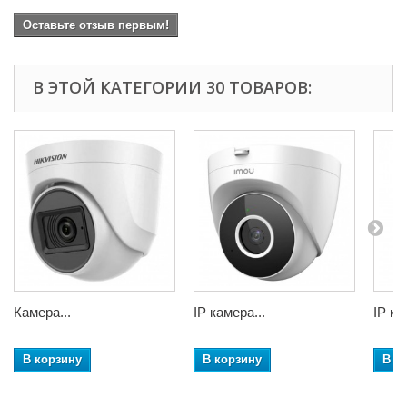
Оставьте отзыв первым!
В ЭТОЙ КАТЕГОРИИ 30 ТОВАРОВ:
Камера...
IP камера...
IP ка
В корзину
В корзину
В к