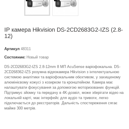
IP камера Hikvision DS-2CD2683G2-IZS (2.8-
12)
Артикул
48311
Состояние:
Новый товар
DS-2CD2683G2-IZS 2.8-12mm 8 МП AcuSense варіофокальна. DS-
2CD268362-IZS розумна відеокамера Hikvision з інтелектуальною
системою аналітики та варіофокальним обєктивом, у захищеному
алюмінієвому кожусі з козирком та кронштейном. Камера має
налаштувати фокусування за допомогою моторизованих функцій.
Підтримує зйомку та передачу в 4K-дозвіл, може зберігати відео на
локальній карті, має інтерфейс для аудіо та тривоги, легко
підключається до реєстраторів. Дальність спостереження сягає
майже 300 метрів.