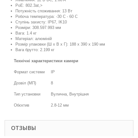
PoE: 802.3at,>
Потужність споживання: 13 Вт
Робоча температура: -30 C - 60 C
Ступінь захисту: IP67, IK10
Розміри: 308.597.993 мм
Вага: 1.4 кг
Матеріал: алюміній
Розмір упаковки (Ш х В х Г): 188 х 390 х 190 мм
Вага брутто: 2.199 кг
Технічні характеристики камери
Формат системи
IP
Дозвіл (МП)
8
Тип установки
Вулична, Внутрішня
Обєктив
2.8-12 мм
ОТЗЫВЫ