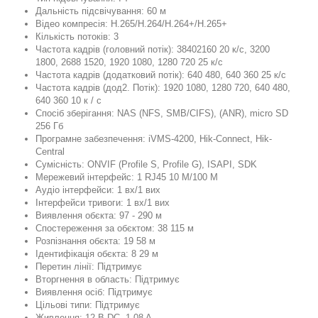
Дальність підсвічування: 60 м
Відео компресія: H.265/H.264/H.264+/H.265+
Кількість потоків: 3
Частота кадрів (головний потік): 38402160 20 к/с, 3200
1800, 2688 1520, 1920 1080, 1280 720 25 к/с
Частота кадрів (додатковий потік): 640 480, 640 360 25 к/с
Частота кадрів (дод2. Потік): 1920 1080, 1280 720, 640 480,
640 360 10 к / с
Спосіб зберігання: NAS (NFS, SMB/CIFS), (ANR), micro SD
256 Гб
Програмне забезпечення: iVMS-4200, Hik-Connect, Hik-
Central
Сумісність: ONVIF (Profile S, Profile G), ISAPI, SDK
Мережевий інтерфейс: 1 RJ45 10 M/100 M
Аудіо інтерфейси: 1 вх/1 вих
Інтерфейси тривоги: 1 вх/1 вих
Виявлення обєкта: 97 - 290 м
Спостереження за обєктом: 38 115 м
Розпізнання обєкта: 19 58 м
Ідентифікація обєкта: 8 29 м
Перетин лінії: Підтримує
Вторгнення в область: Підтримує
Виявлення осіб: Підтримує
Цільові типи: Підтримує
Живлення: 12 В DC, 1.08 A