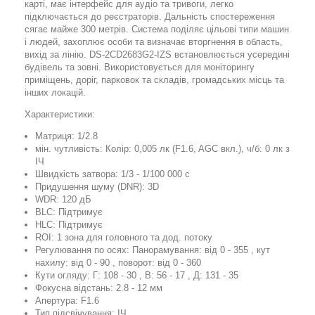
карті, має інтерфейс для аудіо та тривоги, легко
підключається до реєстраторів. Дальність спостереження
сягає майже 300 метрів. Система поділяє цільові типи машин
і людей, захоплює особи та визначає вторгнення в область,
вихід за лінію. DS-2CD2683G2-IZS встановлюється усередині
будівель та зовні. Використовується для моніторингу
приміщень, доріг, парковок та складів, громадських місць та
інших локацій.
Характеристики:
Матриця: 1/2.8
мін. чутливість: Колір: 0,005 лк (F1.6, AGC вкл.), ч/б: 0 лк з
ІЧ
Швидкість затвора: 1/3 - 1/100 000 с
Придушення шуму (DNR): 3D
WDR: 120 дБ
BLC: Підтримує
HLC: Підтримує
ROI: 1 зона для головного та дод. потоку
Регулювання по осях: Панорамування: від 0 - 355 , кут
нахилу: від 0 - 90 , поворот: від 0 - 360
Кути огляду: Г: 108 - 30 , В: 56 - 17 , Д: 131 - 35
Фокусна відстань: 2.8 - 12 мм
Апертура: F1.6
Тип підсвічування: ІЧ