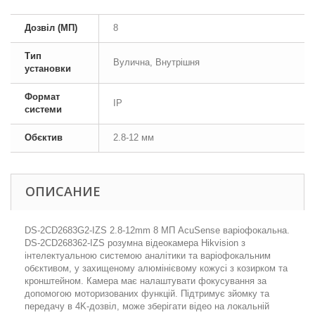
Дозвіл (МП)
8
Тип
Вулична, Внутрішня
установки
Формат
IP
системи
Обєктив
2.8-12 мм
ОПИСАНИЕ
DS-2CD2683G2-IZS 2.8-12mm 8 МП AcuSense варіофокальна.
DS-2CD268362-IZS розумна відеокамера Hikvision з
інтелектуальною системою аналітики та варіофокальним
обєктивом, у захищеному алюмінієвому кожусі з козирком та
кронштейном. Камера має налаштувати фокусування за
допомогою моторизованих функцій. Підтримує зйомку та
передачу в 4K-дозвіл, може зберігати відео на локальній