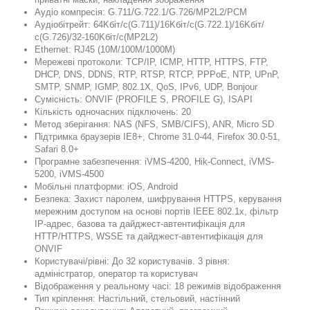
Аудіо компресія: G.711/G.722.1/G.726/MP2L2/PCM
Аудіобітрейт: 64Kбіт/с(G.711)/16Kбіт/с(G.722.1)/16Kбіт/
с(G.726)/32-160Kбіт/с(MP2L2)
Ethernet: RJ45 (10M/100M/1000M)
Мережеві протоколи: TCP/IP, ICMP, HTTP, HTTPS, FTP,
DHCP, DNS, DDNS, RTP, RTSP, RTCP, PPPoE, NTP, UPnP,
SMTP, SNMP, IGMP, 802.1X, QoS, IPv6, UDP, Bonjour
Сумісність: ONVIF (PROFILE S, PROFILE G), ISAPI
Кількість одночасних підключень: 20
Метод зберігання: NAS (NFS, SMB/CIFS), ANR, Micro SD
Підтримка браузерів IE8+, Chrome 31.0-44, Firefox 30.0-51,
Safari 8.0+
Програмне забезпечення: iVMS-4200, Hik-Connect, iVMS-
5200, iVMS-4500
Мобільні платформи: iOS, Android
Безпека: Захист паролем, шифрування HTTPS, керування
мережним доступом на основі портів IEEE 802.1x, фільтр
IP-адрес, базова та дайджест-автентифікація для
HTTP/HTTPS, WSSE та дайджест-автентифікація для
ONVIF
Користувачі/рівні: До 32 користувачів. 3 рівня:
адміністратор, оператор та користувач
Відображення у реальному часі: 18 режимів відображення
Тип кріплення: Настільний, стельовий, настінний