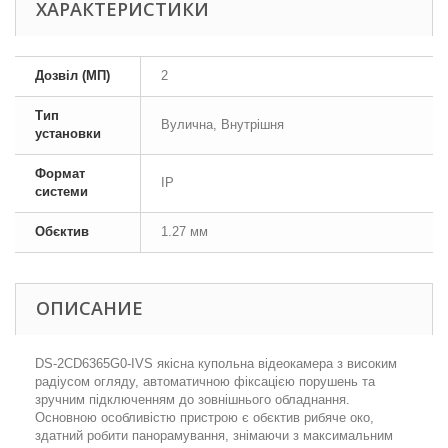
ХАРАКТЕРИСТИКИ
Дозвіл (МП)
2
Тип
Вулична, Внутрішня
установки
Формат
IP
системи
Обєктив
1.27 мм
ОПИСАНИЕ
DS-2CD6365G0-IVS якісна купольна відеокамера з високим
радіусом огляду, автоматичною фіксацією порушень та
зручним підключенням до зовнішнього обладнання.
Основною особливістю пристрою є обєктив рибяче око,
здатний робити панорамування, знімаючи з максимальним