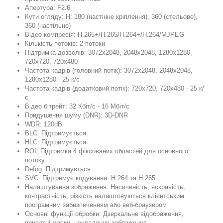
Апертура: F2.6
Кути огляду: H: 180 (настінне кріплення), 360 (стельове),
360 (настільне)
Відео компресія: H.265+/H.265/H.264+/H.264/MJPEG
Кількість потоків: 2 потоки
Підтримка дозволів: 3072x2048, 2048x2048, 1280x1280,
720x720, 720x480
Частота кадрів (головний потік): 3072x2048, 2048x2048,
1280x1280 - 25 к/с
Частота кадрів (додатковий потік): 720х720, 720x480 - 25 к/
с
Відео бітрейт: 32 Кбіт/с - 16 Mбіт/с
Придушення шуму (DNR): 3D-DNR
WDR: 120dB
BLC: Підтримується
HLC: Підтримується
ROI: Підтримка 4 фіксованих областей для основного
потоку
Defog: Підтримується
SVC: Підтримує кодування: H.264 та H.265
Налаштування зображення: Насиченість, яскравість,
контрастність, різкість налаштовуються клієнтським
програмним забезпеченням або веб-браузером
Основні функції обробки: Дзеркальне відображення,
приватні маски, накладення зображення