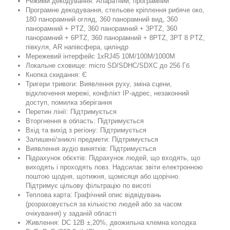
Режими декодування: Апаратний, програмний
Програмне декодування, стельове кріплення рибяче око,
180 панорамний огляд, 360 панорамний вид, 360
панорамний + PTZ, 360 панорамний + 3PTZ, 360
панорамний + 6PTZ, 360 панорамний + 8PTZ, 3PT 8 PTZ,
півкуля, AR напівсфера, циліндр
Мережевий інтерфейс 1xRJ45 10M/100M/1000M
Локальне сховище: micro SD/SDHC/SDXC до 256 Гб
Кнопка скидання: Є
Тригери тривоги: Виявлення руху, зміна сцени,
відключення мережі, конфлікт IP-адрес, незаконний
доступ, помилка зберігання
Перетин лінії: Підтримується
Вторгнення в область: Підтримується
Вхід та вихід з регіону: Підтримується
Залишені/зниклі предмети: Підтримується
Виявлення аудіо винятків: Підтримується
Підрахунок обєктів: Підрахунок людей, що входять, що
виходять і проходять повз. Надсилає звіти електронною
поштою щодня, щотижня, щомісяця або щорічно.
Підтримує цільову фільтрацію по висоті
Теплова карта: Графічний опис відвідувань
(розраховується за кількістю людей або за часом
очікування) у заданій області
Живлення: DC 12В ±,20%, двожильна клемна колодка