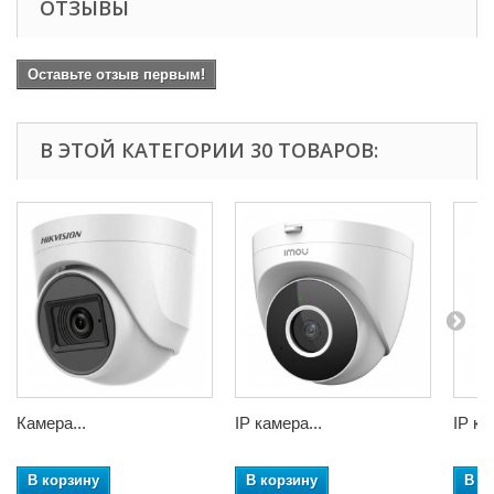
ОТЗЫВЫ
Оставьте отзыв первым!
В ЭТОЙ КАТЕГОРИИ 30 ТОВАРОВ:
Камера...
IP камера...
IP ка
В корзину
В корзину
В к