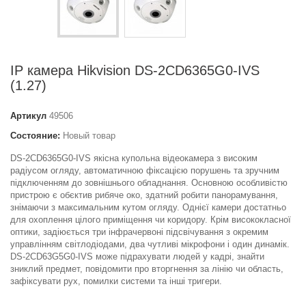
IP камера Hikvision DS-2CD6365G0-IVS
(1.27)
Артикул
49506
Состояние:
Новый товар
DS-2CD6365G0-IVS якісна купольна відеокамера з високим
радіусом огляду, автоматичною фіксацією порушень та зручним
підключенням до зовнішнього обладнання. Основною особливістю
пристрою є обєктив рибяче око, здатний робити панорамування,
знімаючи з максимальним кутом огляду. Однієї камери достатньо
для охоплення цілого приміщення чи коридору. Крім висококласної
оптики, задіюється три інфрачервоні підсвічування з окремим
управлінням світлодіодами, два чутливі мікрофони і один динамік.
DS-2CD63G5G0-IVS може підрахувати людей у кадрі, знайти
зниклий предмет, повідомити про вторгнення за лінію чи область,
зафіксувати рух, помилки системи та інші тригери.