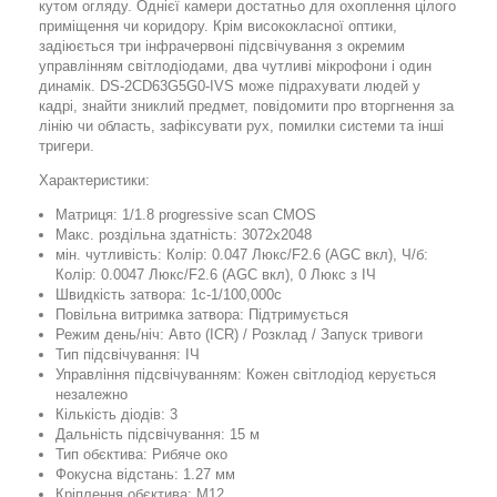
кутом огляду. Однієї камери достатньо для охоплення цілого
приміщення чи коридору. Крім висококласної оптики,
задіюється три інфрачервоні підсвічування з окремим
управлінням світлодіодами, два чутливі мікрофони і один
динамік. DS-2CD63G5G0-IVS може підрахувати людей у
кадрі, знайти зниклий предмет, повідомити про вторгнення за
лінію чи область, зафіксувати рух, помилки системи та інші
тригери.
Характеристики:
Матриця: 1/1.8 progressive scan CMOS
Макс. роздільна здатність: 3072x2048
мін. чутливість: Колір: 0.047 Люкс/F2.6 (AGC вкл), Ч/б:
Колір: 0.0047 Люкс/F2.6 (AGC вкл), 0 Люкс з ІЧ
Швидкість затвора: 1с-1/100,000с
Повільна витримка затвора: Підтримується
Режим день/ніч: Авто (ICR) / Розклад / Запуск тривоги
Тип підсвічування: ІЧ
Управління підсвічуванням: Кожен світлодіод керується
незалежно
Кількість діодів: 3
Дальність підсвічування: 15 м
Тип обєктива: Рибяче око
Фокусна відстань: 1.27 мм
Кріплення обєктива: М12