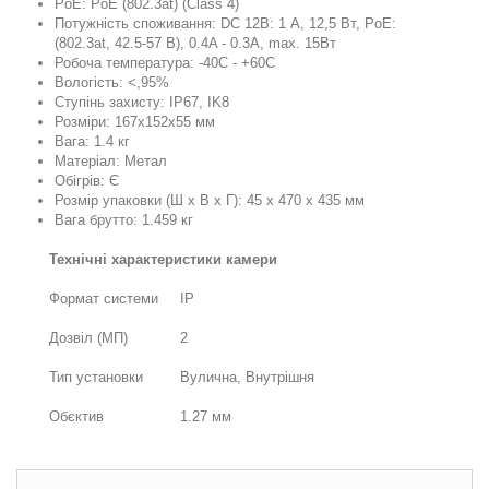
PoE: PoE (802.3at) (Class 4)
Потужність споживання: DC 12В: 1 А, 12,5 Вт, PoE:
(802.3at, 42.5-57 В), 0.4A - 0.3A, max. 15Вт
Робоча температура: -40C - +60C
Вологість: <,95%
Ступінь захисту: IP67, IK8
Розміри: 167x152x55 мм
Вага: 1.4 кг
Матеріал: Метал
Обігрів: Є
Розмір упаковки (Ш х В х Г): 45 x 470 x 435 мм
Вага брутто: 1.459 кг
Технічні характеристики камери
Формат системи
IP
Дозвіл (МП)
2
Тип установки
Вулична, Внутрішня
Обєктив
1.27 мм